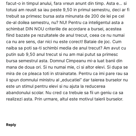
facut-o in timpul anului, fara vreun anunt din timp. Asta e… si
totusi am reusit sa iau peste 9,50 in primul semestru, deci ar fi
trebuit sa primesc bursa asta minunata de 200 de lei pe cel
de-al doilea semestru, nu? NU! Pentru ca inteligentul asta a
schimbat DIN NOU criteriile de acordare a bursei, acestea
fiind bazate pe rezultatele de anul trecut, ceea ce nu numai
ca nu are sens, dar nici nu este corect! Bataie de joc. Cum
naiba sa poti sa-ti schimbi media de anul trecut? Am avut cu
putin sub 9,50 anul trecut si nu am mai putut sa primesc
bursa semestrul asta. Domnul Cimpeanu mi-a luat banii din
mana de doua ori. Si nu numai mie, ci si altor elevi. Si dupa se
mira de ce pleaca toti in strainatate. Pentru ca imi pare rau sa
ii spun domnului ministru al „educatiei” dar taierea burselor nu
este un stimul pentru elevi si nu ajuta la reducerea
abandonului scolar. Nu cred ca trebuie sa fii un geniu ca sa
realizezi asta. Prin urmare, altul este motivul taierii burselor.
Reply