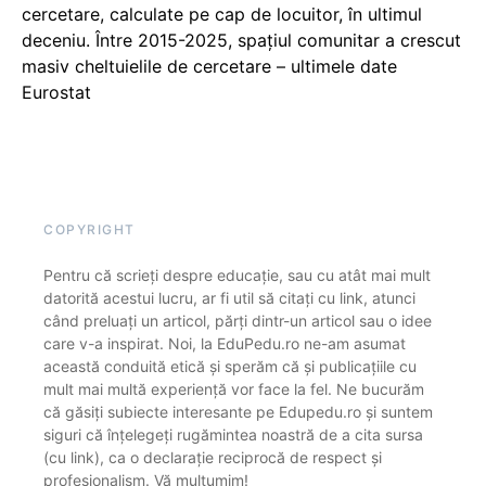
cercetare, calculate pe cap de locuitor, în ultimul
deceniu. Între 2015-2025, spațiul comunitar a crescut
masiv cheltuielile de cercetare – ultimele date
Eurostat
COPYRIGHT
Pentru că scrieți despre educație, sau cu atât mai mult
datorită acestui lucru, ar fi util să citați cu link, atunci
când preluați un articol, părți dintr-un articol sau o idee
care v-a inspirat. Noi, la EduPedu.ro ne-am asumat
această conduită etică și sperăm că și publicațiile cu
mult mai multă experiență vor face la fel. Ne bucurăm
că găsiți subiecte interesante pe Edupedu.ro și suntem
siguri că înțelegeți rugămintea noastră de a cita sursa
(cu link), ca o declarație reciprocă de respect și
profesionalism. Vă mulțumim!