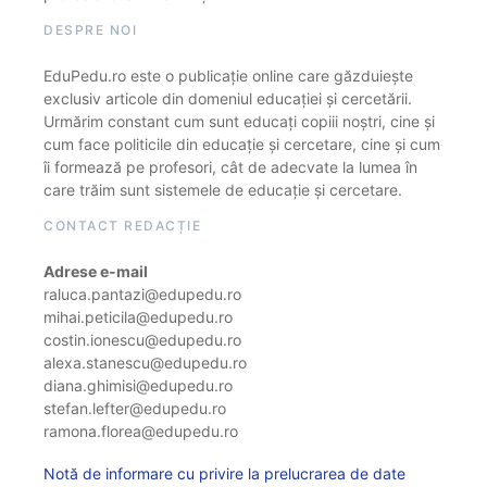
DESPRE NOI
EduPedu.ro este o publicație online care găzduiește
exclusiv articole din domeniul educației și cercetării.
Urmărim constant cum sunt educați copiii noștri, cine și
cum face politicile din educație și cercetare, cine și cum
îi formează pe profesori, cât de adecvate la lumea în
care trăim sunt sistemele de educație și cercetare.
CONTACT REDACȚIE
Adrese e-mail
raluca.pantazi@edupedu.ro
mihai.peticila@edupedu.ro
costin.ionescu@edupedu.ro
alexa.stanescu@edupedu.ro
diana.ghimisi@edupedu.ro
stefan.lefter@edupedu.ro
ramona.florea@edupedu.ro
Notă de informare cu privire la prelucrarea de date