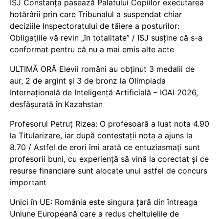
ISJ Constanța pasează Palatului Copiilor executarea
hotărârii prin care Tribunalul a suspendat chiar
deciziile Inspectoratului de tăiere a posturilor:
Obligațiile vă revin „în totalitate” / ISJ susține că s-a
conformat pentru că nu a mai emis alte acte
ULTIMĂ ORĂ Elevii români au obținut 3 medalii de
aur, 2 de argint și 3 de bronz la Olimpiada
Internațională de Inteligență Artificială – IOAI 2026,
desfășurată în Kazahstan
Profesorul Petruț Rizea: O profesoară a luat nota 4.90
la Titularizare, iar după contestații nota a ajuns la
8.70 / Astfel de erori îmi arată ce entuziasmați sunt
profesorii buni, cu experiență să vină la corectat și ce
resurse financiare sunt alocate unui astfel de concurs
important
Unici în UE: România este singura țară din întreaga
Uniune Europeană care a redus cheltuielile de