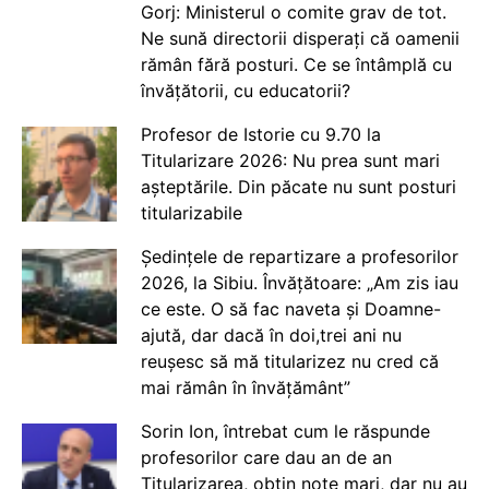
Gorj: Ministerul o comite grav de tot.
Ne sună directorii disperați că oamenii
rămân fără posturi. Ce se întâmplă cu
învățătorii, cu educatorii?
Profesor de Istorie cu 9.70 la
Titularizare 2026: Nu prea sunt mari
așteptările. Din păcate nu sunt posturi
titularizabile
Ședințele de repartizare a profesorilor
2026, la Sibiu. Învățătoare: „Am zis iau
ce este. O să fac naveta și Doamne-
ajută, dar dacă în doi,trei ani nu
reușesc să mă titularizez nu cred că
mai rămân în învățământ”
Sorin Ion, întrebat cum le răspunde
profesorilor care dau an de an
Titularizarea, obțin note mari, dar nu au