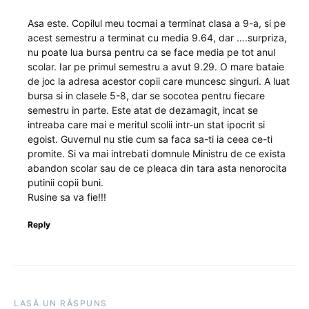
Asa este. Copilul meu tocmai a terminat clasa a 9-a, si pe
acest semestru a terminat cu media 9.64, dar ….surpriza,
nu poate lua bursa pentru ca se face media pe tot anul
scolar. Iar pe primul semestru a avut 9.29. O mare bataie
de joc la adresa acestor copii care muncesc singuri. A luat
bursa si in clasele 5-8, dar se socotea pentru fiecare
semestru in parte. Este atat de dezamagit, incat se
intreaba care mai e meritul scolii intr-un stat ipocrit si
egoist. Guvernul nu stie cum sa faca sa-ti ia ceea ce-ti
promite. Si va mai intrebati domnule Ministru de ce exista
abandon scolar sau de ce pleaca din tara asta nenorocita
putinii copii buni.
Rusine sa va fie!!!
Reply
LASĂ UN RĂSPUNS