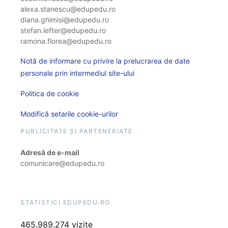
alexa.stanescu@edupedu.ro
diana.ghimisi@edupedu.ro
stefan.lefter@edupedu.ro
ramona.florea@edupedu.ro
Notă de informare cu privire la prelucrarea de date
personale prin intermediul site-ului
Politica de cookie
Modifică setarile cookie-urilor
PUBLICITATE ȘI PARTENERIATE
Adresă de e-mail
comunicare@edupedu.ro
STATISTICI EDUPEDU.RO
465.989.274 vizite