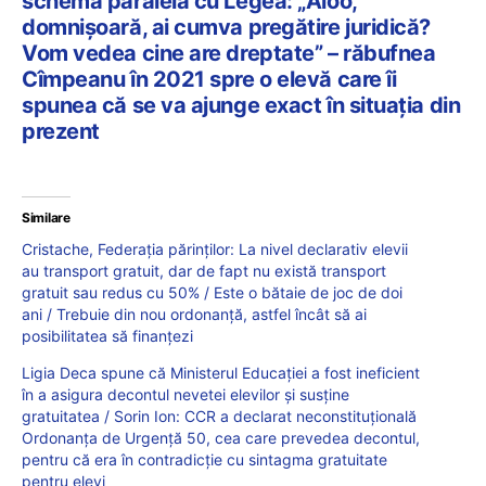
schemă paralelă cu Legea: „Aloo,
domnișoară, ai cumva pregătire juridică?
Vom vedea cine are dreptate” – răbufnea
Cîmpeanu în 2021 spre o elevă care îi
spunea că se va ajunge exact în situația din
prezent
Similare
Cristache, Federația părinților: La nivel declarativ elevii
au transport gratuit, dar de fapt nu există transport
gratuit sau redus cu 50% / Este o bătaie de joc de doi
ani / Trebuie din nou ordonanță, astfel încât să ai
posibilitatea să finanțezi
Ligia Deca spune că Ministerul Educației a fost ineficient
în a asigura decontul nevetei elevilor și susține
gratuitatea / Sorin Ion: CCR a declarat neconstituțională
Ordonanța de Urgență 50, cea care prevedea decontul,
pentru că era în contradicție cu sintagma gratuitate
pentru elevi