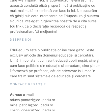
care v-a inspirat. Noi, la EduPedu.ro ne-am asumat
această conduită etică și sperăm că și publicațiile cu
mult mai multă experiență vor face la fel. Ne bucurăm
că găsiți subiecte interesante pe Edupedu.ro și suntem
siguri că înțelegeți rugămintea noastră de a cita sursa
(cu link), ca o declarație reciprocă de respect și
profesionalism. Vă mulțumim!
DESPRE NOI
EduPedu.ro este o publicație online care găzduiește
exclusiv articole din domeniul educației și cercetării.
Urmărim constant cum sunt educați copiii noștri, cine și
cum face politicile din educație și cercetare, cine și cum
îi formează pe profesori, cât de adecvate la lumea în
care trăim sunt sistemele de educație și cercetare.
CONTACT REDACȚIE
Adrese e-mail
raluca.pantazi@edupedu.ro
mihai.peticila@edupedu.ro
costin.ionescu@edupedu.ro