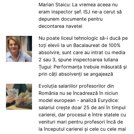
Marian Staicu: La vremea aceea nu
eram inspector șef. ISJ ne-a cerut să
depunem documente pentru
decontarea navetei
Nu poate liceul tehnologic să-i ducă pe
toți elevii la un Bacalaureat de 100%
absolvire, sunt care au intrat cu media
2 sau 3, spune inspectoarea Iuliana
Țugui: Performanța trebuie măsurată și
prin câți absolvenți se angajează
Evoluția salariilor profesorilor din
România nu se încadrează în niciun
model european - analiză Eurydice:
salariul crește doar 25 de ani în timpul
carierei, dar procesul e între statele cu
venituri mari pentru profesori încă de
la începutul carierei și cele cu cele mai