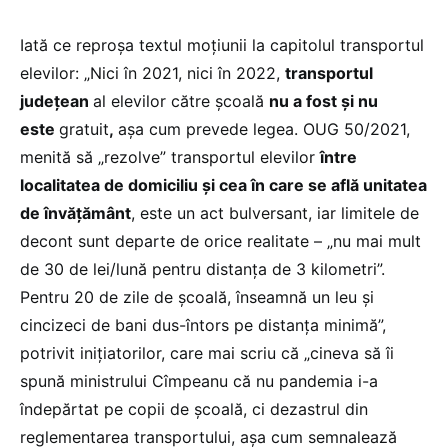
Iată ce reproșa textul moțiunii la capitolul transportul
elevilor: „Nici în 2021, nici în 2022,
transportul
judeţean
al elevilor către şcoală
nu a fost și nu
este
gratuit
,
aşa cum prevede legea. OUG 50/2021,
menită să „rezolve” transportul elevilor
între
localitatea de domiciliu și cea în care se află unitatea
de învățământ
, este un act bulversant, iar limitele de
decont sunt departe de orice realitate – „nu mai mult
de 30 de lei/lună pentru distanța de 3 kilometri”.
Pentru 20 de zile de şcoală, înseamnă un leu şi
cincizeci de bani dus-întors pe distanța minimă”,
potrivit inițiatorilor, care mai scriu că „cineva să îi
spună ministrului Cîmpeanu că nu pandemia i-a
îndepărtat pe copii de școală, ci dezastrul din
reglementarea transportului, așa cum semnalează