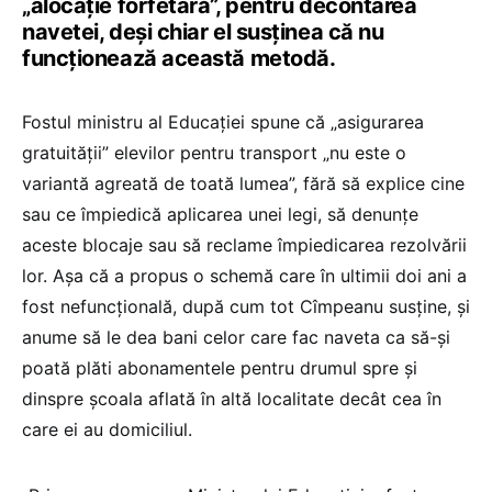
„alocație forfetară”, pentru decontarea
navetei, deși chiar el susținea că nu
funcționează această metodă.
Fostul ministru al Educației spune că „asigurarea
gratuității” elevilor pentru transport „nu este o
variantă agreată de toată lumea”, fără să explice cine
sau ce împiedică aplicarea unei legi, să denunțe
aceste blocaje sau să reclame împiedicarea rezolvării
lor. Așa că a propus o schemă care în ultimii doi ani a
fost nefuncțională, după cum tot Cîmpeanu susține, și
anume să le dea bani celor care fac naveta ca să-și
poată plăti abonamentele pentru drumul spre și
dinspre școala aflată în altă localitate decât cea în
care ei au domiciliul.