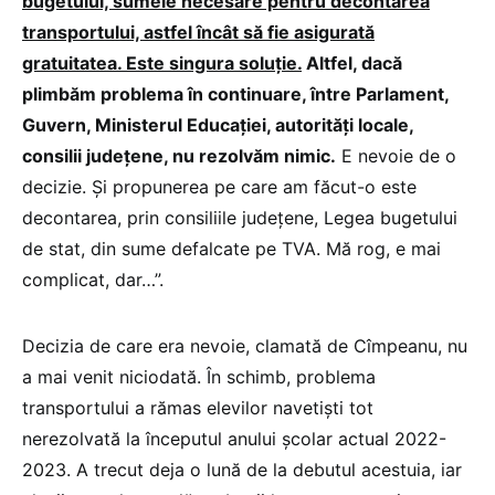
bugetului, sumele necesare pentru decontarea
transportului, astfel încât să fie asigurată
gratuitatea. Este singura soluţie.
Altfel, dacă
plimbăm problema în continuare, între Parlament,
Guvern, Ministerul Educaţiei, autorităţi locale,
consilii judeţene, nu rezolvăm nimic.
E nevoie de o
decizie. Şi propunerea pe care am făcut-o este
decontarea, prin consiliile judeţene, Legea bugetului
de stat, din sume defalcate pe TVA. Mă rog, e mai
complicat, dar…”.
Decizia de care era nevoie, clamată de Cîmpeanu, nu
a mai venit niciodată. În schimb, problema
transportului a rămas elevilor navetiști tot
nerezolvată la începutul anului școlar actual 2022-
2023. A trecut deja o lună de la debutul acestuia, iar