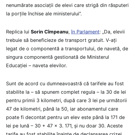
nenumărate asociații de elevi care strigă din răsputeri
la porțile închise ale ministerului”.
Replica lui
Sorin Cîmpeanu
,
în Parlament
: „Da, elevii
trebuie să beneficieze de transport gratuit. V-aţi
legat de o componentă a transportului, de navetă, de
singura componentă gestionată de Ministerul
Educaţiei – naveta elevilor.
Sunt de acord cu dumneavoastră că tarifele au fost
stabilite la – să spunem complet regula – la 30 de lei
pentru primii 3 kilometri, după care 3 lei pe următorii
47 de kilometri, până la 50, iar abonamentul care
poate fi decontat pentru un elev este până la 171 de
lei pe lună – 30 + 47 x 3. 171, şi nu doar 30. Aceste
tarife au fost stabilite înainte de declanşarea crizei