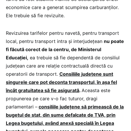
economice care a generat scumpirea carburanţilor.
Ele trebuie să fie revizuite.
Revizuirea tarifelor pentru navetă, pentru transport
local, pentru transport intra şi interjudeţean
nu poate
fi făcută corect de la centru, de Ministerul
Educaţiei,
ea trebuie să fie dependentă de consiliul
judeţean care are relaţie contractuală directă cu
operatorii de transport.
Consiliile judeţene sunt
singurele care pot deconta transportul, în aşa fel
încât gratuitatea să fie asigurată
.
Aceasta este
propunerea pe care v-o fac tuturor, dragi
parlamentari –
consiliile judeţene să primească de la
bugetul de stat, din sume defalcate de TVA, prin
Legea bugetului, având anexă specială în Legea