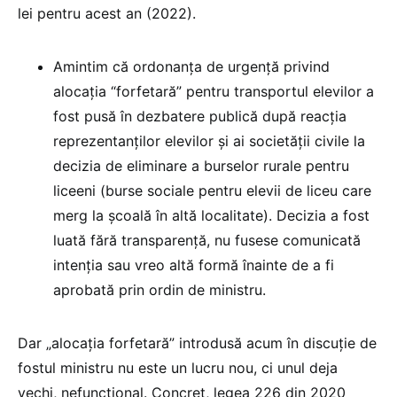
lei pentru acest an (2022).
Amintim că ordonanța de urgență privind
alocația “forfetară” pentru transportul elevilor a
fost pusă în dezbatere publică după reacția
reprezentanților elevilor și ai societății civile la
decizia de eliminare a burselor rurale pentru
liceeni (burse sociale pentru elevii de liceu care
merg la școală în altă localitate). Decizia a fost
luată fără transparență, nu fusese comunicată
intenția sau vreo altă formă înainte de a fi
aprobată prin ordin de ministru.
Dar „alocația forfetară” introdusă acum în discuție de
fostul ministru nu este un lucru nou, ci unul deja
vechi, nefuncțional. Concret, legea 226 din 2020