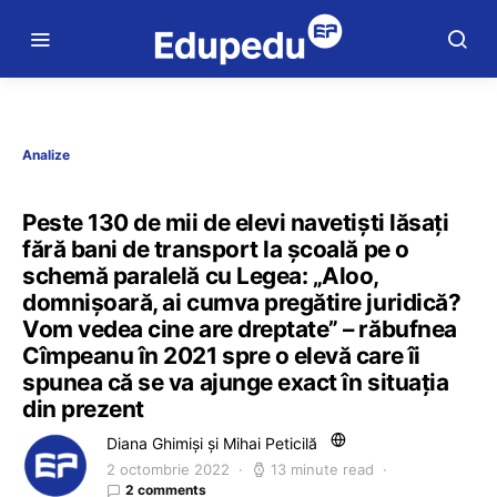
Analize
Peste 130 de mii de elevi navetiști lăsați
fără bani de transport la școală pe o
schemă paralelă cu Legea: „Aloo,
domnișoară, ai cumva pregătire juridică?
Vom vedea cine are dreptate” – răbufnea
Cîmpeanu în 2021 spre o elevă care îi
spunea că se va ajunge exact în situația
din prezent
Diana Ghimiși și Mihai Peticilă
2 octombrie 2022
13 minute read
2 comments