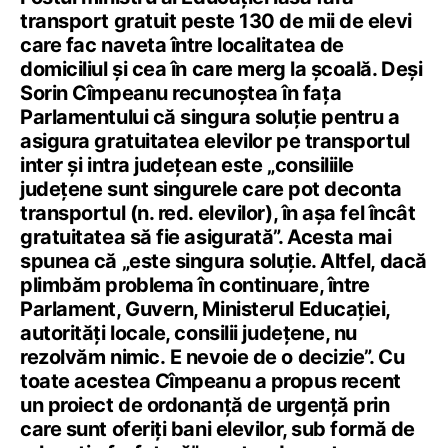
transport gratuit peste 130 de mii de elevi
care fac naveta între localitatea de
domiciliul și cea în care merg la școală. Deși
Sorin Cîmpeanu recunoștea în fața
Parlamentului că singura soluție pentru a
asigura gratuitatea elevilor pe transportul
inter și intra județean este „consiliile
judeţene sunt singurele care pot deconta
transportul (n. red. elevilor), în aşa fel încât
gratuitatea să fie asigurată”. Acesta mai
spunea că „este singura soluţie. Altfel, dacă
plimbăm problema în continuare, între
Parlament, Guvern, Ministerul Educaţiei,
autorităţi locale, consilii judeţene, nu
rezolvăm nimic. E nevoie de o decizie”. Cu
toate acestea Cîmpeanu a propus recent
un proiect de ordonanță de urgență prin
care sunt oferiți bani elevilor, sub formă de