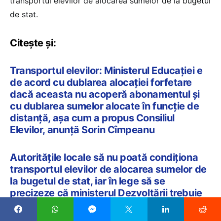
transportul elevilor de alocarea sumelor de la bugetul
de stat.
Citește și:
Transportul elevilor: Ministerul Educației e
de acord cu dublarea alocației forfetare
dacă aceasta nu acoperă abonamentul și
cu dublarea sumelor alocate în funcție de
distanță, așa cum a propus Consiliul
Elevilor, anunță Sorin Cîmpeanu
Autoritățile locale să nu poată condiționa
transportul elevilor de alocarea sumelor de
la bugetul de stat, iar în lege să se
precizeze că ministerul Dezvoltării trebuie
să asigure fondurile – amendamentele
făcute de 14 organizații la proiectul de