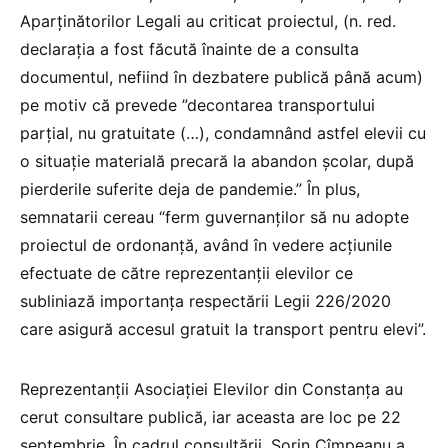
Aparținătorilor Legali au criticat proiectul, (n. red.
declarația a fost făcută înainte de a consulta
documentul, nefiind în dezbatere publică până acum)
pe motiv că prevede ”decontarea transportului
parțial, nu gratuitate (…), condamnând astfel elevii cu
o situaţie materială precară la abandon şcolar, după
pierderile suferite deja de pandemie.” În plus,
semnatarii cereau “ferm guvernanţilor să nu adopte
proiectul de ordonanţă, având în vedere acţiunile
efectuate de către reprezentanţii elevilor ce
subliniază importanţa respectării Legii 226/2020
care asigură accesul gratuit la transport pentru elevi”.
Reprezentanții Asociației Elevilor din Constanța au
cerut consultare publică, iar aceasta are loc pe 22
septembrie. În cadrul consultării, Sorin Cîmpeanu a