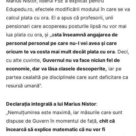
Marius Nistor, liderul FSE a explicat pentru
Edupedu.ro, efectele modificării modului în care se va
calcul plata cu ora. El a spus că profesorii, unii
pensionari care acopereau posturile lipsă nu vor mai
lua plata cu ora, și „a
sta înseamnă angajarea de
personal personal pe care nu-l vei avea și care
oricum te va costa mai mult decât plata cu ora
. Deci,
cu alte cuvinte,
Guvernul nu va face niciun fel de
economie, dar va lăsa clasele descoperite,
iar pe
partea cealaltă pe disciplinele care sunt deficitare ca
resursă umană”.
Declarația integrală a lui Marius Nistor
:
„Nemulțumirea este maximă, iar măsurile care sunt
dispuse de Guvern în momentul de față,
chit că
încearcă să explice matematic că nu vor fi