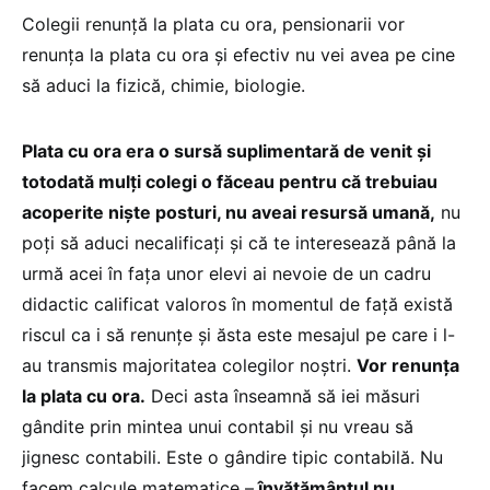
Colegii renunță la plata cu ora, pensionarii vor
renunța la plata cu ora și efectiv nu vei avea pe cine
să aduci la fizică, chimie, biologie.
Plata cu ora era o sursă suplimentară de venit și
totodată mulți colegi o făceau pentru că trebuiau
acoperite niște posturi, nu aveai resursă umană,
nu
poți să aduci necalificați și că te interesează până la
urmă acei în fața unor elevi ai nevoie de un cadru
didactic calificat valoros în momentul de față există
riscul ca i să renunțe și ăsta este mesajul pe care i l-
au transmis majoritatea colegilor noștri.
Vor renunța
la plata cu ora.
Deci asta înseamnă să iei măsuri
gândite prin mintea unui contabil și nu vreau să
jignesc contabili. Este o gândire tipic contabilă. Nu
facem calcule matematice –
învățământul nu