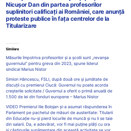
Nicușor Dan din partea profesorilor
suplinitori calificați ai României, care anunță
proteste publice în fața centrelor de la
Titularizare
Similare
Măsurile împotriva profesorilor și a școlii sunt „revanșa
guvernului” pentru greva din 2023, spune liderul
sindical Marius Nistor
Simion Hăncescu, FSLI, după două ore și jumătate de
discuții cu premierul Ciucă: Guvernul nu poate acorda
creșterile solicitate / Guvernul a oferit o primă anuală de
1.500 de lei din fonduri europene – Marius Nistor
VIDEO Premierul Ilie Bolojan și-a asumat răspunderea în
Parlament pe pachetul de măsuri de austeritate: Titularii
din Educație nu-și pierd locurile de muncă și nu li se taie
din salarii. Da, e adevărat, vor fi mai puține plăți cu ora
și câștigurile suplimentare din această activitate se vor