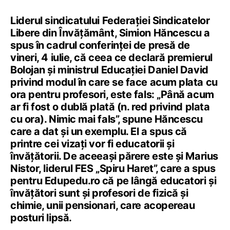
Liderul sindicatului Federației Sindicatelor
Libere din Învățământ, Simion Hăncescu a
spus în cadrul conferinței de presă de
vineri, 4 iulie, că ceea ce declară premierul
Bolojan și ministrul Educației Daniel David
privind modul în care se face acum plata cu
ora pentru profesori, este fals: „Până acum
ar fi fost o dublă plată (n. red privind plata
cu ora). Nimic mai fals”, spune Hăncescu
care a dat și un exemplu. El a spus că
printre cei vizați vor fi educatorii și
învățătorii. De aceeași părere este și Marius
Nistor, liderul FES „Spiru Haret”, care a spus
pentru Edupedu.ro că pe lângă educatori și
învățători sunt și profesori de fizică și
chimie, unii pensionari, care acopereau
posturi lipsă.