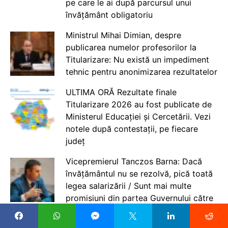
pe care le ai după parcursul unui
învățământ obligatoriu
Ministrul Mihai Dimian, despre
publicarea numelor profesorilor la
Titularizare: Nu există un impediment
tehnic pentru anonimizarea rezultatelor
ULTIMA ORĂ Rezultate finale
Titularizare 2026 au fost publicate de
Ministerul Educației și Cercetării. Vezi
notele după contestații, pe fiecare
județ
Vicepremierul Tanczos Barna: Dacă
învățământul nu se rezolvă, pică toată
legea salarizării / Sunt mai multe
promisiuni din partea Guvernului către
angajații din educație și nu par a fi
respectate