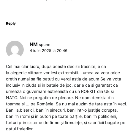
Reply
NM
spune:
4 iulie 2025 la 20:46
Cel mai clar lucru, dupa aceste decizii trasnite, e ca
la.alegerile viitoare vor iesi extremistii. Lumea va vota orice
cretin numai sa fie batuti cu vergi astia de acum Se va vota
inclusiv in ciuda si in bataie de joc, dar e ca si garantat ca
urneaza o guvernare extremista cu un ROEXIT din UE si
NATO. Noi ne pregatim de plecare. Ne dam demisia din
toamna si … pa România! Sa nu mai auzim de tara asta în veci.
Bani la.biserici, bani în sinecuri, bani intr-o justiție corupta,
bani în rromi și în putori pe toate părțile, bani în politicieni,
furturi prin sisteme de firme și firmulețe, și sacrificii bagate pe
gatul fraierilor