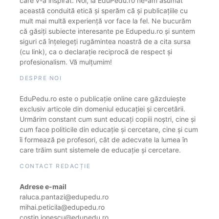
care v-a inspirat. Noi, la EduPedu.ro ne-am asumat
această conduită etică și sperăm că și publicațiile cu
mult mai multă experiență vor face la fel. Ne bucurăm
că găsiți subiecte interesante pe Edupedu.ro și suntem
siguri că înțelegeți rugămintea noastră de a cita sursa
(cu link), ca o declarație reciprocă de respect și
profesionalism. Vă mulțumim!
DESPRE NOI
EduPedu.ro este o publicație online care găzduiește
exclusiv articole din domeniul educației și cercetării.
Urmărim constant cum sunt educați copiii noștri, cine și
cum face politicile din educație și cercetare, cine și cum
îi formează pe profesori, cât de adecvate la lumea în
care trăim sunt sistemele de educație și cercetare.
CONTACT REDACȚIE
Adrese e-mail
raluca.pantazi@edupedu.ro
mihai.peticila@edupedu.ro
costin.ionescu@edupedu.ro