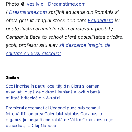
Photo ©
Vesilvio | Dreamstime.com
/
Dreamstime.com
sprijină educaţia din România şi
oferă gratuit imagini stock prin care
Edupedu.ro
îşi
poate ilustra articolele cât mai relevant posibil /
Campania Back to school oferă posibilitatea oricărei
școli, profesor sau elev
să descarce imagini de
calitate cu 50% discount
.
Similare
Școli închise în patru localități din Cipru și oameni
evacuați, după ce o dronă iraniană a lovit o bază
militară britanică din Akrotiri
Premierul desemnat al Ungariei pune sub semnul
întrebării finanțarea Colegiului Mathias Corvinus, o
organizație ungară controlată de Viktor Orban, instituție
cu sediu și la Cluj-Napoca