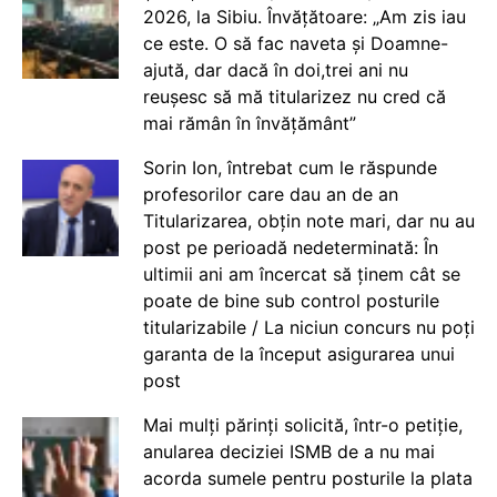
2026, la Sibiu. Învățătoare: „Am zis iau
ce este. O să fac naveta și Doamne-
ajută, dar dacă în doi,trei ani nu
reușesc să mă titularizez nu cred că
mai rămân în învățământ”
Sorin Ion, întrebat cum le răspunde
profesorilor care dau an de an
Titularizarea, obțin note mari, dar nu au
post pe perioadă nedeterminată: În
ultimii ani am încercat să ținem cât se
poate de bine sub control posturile
titularizabile / La niciun concurs nu poți
garanta de la început asigurarea unui
post
Mai mulți părinți solicită, într-o petiție,
anularea deciziei ISMB de a nu mai
acorda sumele pentru posturile la plata