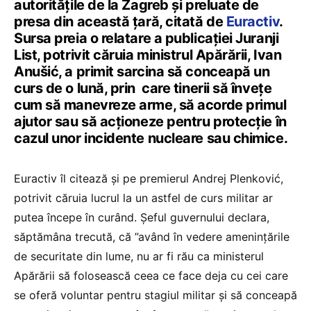
autoritățile de la Zagreb și preluate de
presa din această țară, citată de
Euractiv
.
Sursa preia o relatare a publicației Juranji
List, potrivit căruia ministrul Apărării, Ivan
Anušić, a primit sarcina să conceapă un
curs de o lună, prin care tinerii să învețe
cum să manevreze arme, să acorde primul
ajutor sau să acționeze pentru protecție în
cazul unor incidente nucleare sau chimice.
Euractiv îl citează și pe premierul Andrej Plenković,
potrivit căruia lucrul la un astfel de curs militar ar
putea începe în curând. Șeful guvernului declara,
săptămâna trecută, că ”având în vedere amenințările
de securitate din lume, nu ar fi rău ca ministerul
Apărării să folosească ceea ce face deja cu cei care
se oferă voluntar pentru stagiul militar și să conceapă