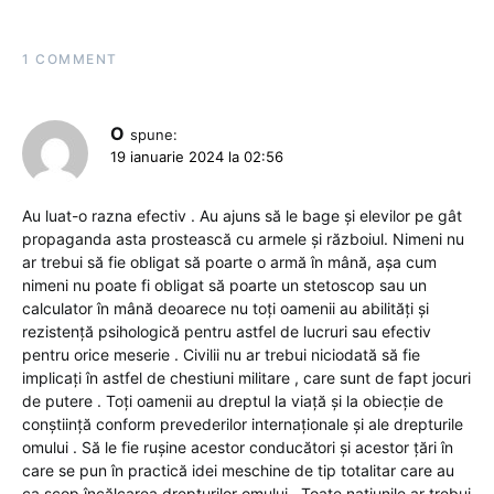
1 COMMENT
O
spune:
19 ianuarie 2024 la 02:56
Au luat-o razna efectiv . Au ajuns să le bage și elevilor pe gât
propaganda asta prostească cu armele și războiul. Nimeni nu
ar trebui să fie obligat să poarte o armă în mână, așa cum
nimeni nu poate fi obligat să poarte un stetoscop sau un
calculator în mână deoarece nu toți oamenii au abilități și
rezistență psihologică pentru astfel de lucruri sau efectiv
pentru orice meserie . Civilii nu ar trebui niciodată să fie
implicați în astfel de chestiuni militare , care sunt de fapt jocuri
de putere . Toți oamenii au dreptul la viață și la obiecție de
conștiință conform prevederilor internaționale și ale drepturile
omului . Să le fie rușine acestor conducători și acestor țări în
care se pun în practică idei meschine de tip totalitar care au
ca scop încălcarea drepturilor omului . Toate națiunile ar trebui