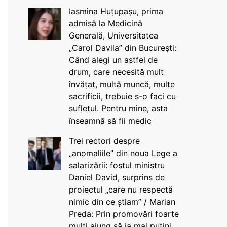
Iasmina Huțupașu, prima
admisă la Medicină
Generală, Universitatea
„Carol Davila” din București:
Când alegi un astfel de
drum, care necesită mult
învățat, multă muncă, multe
sacrificii, trebuie s-o faci cu
sufletul. Pentru mine, asta
înseamnă să fii medic
Trei rectori despre
„anomaliile” din noua Lege a
salarizării: fostul ministru
Daniel David, surprins de
proiectul „care nu respectă
nimic din ce știam” / Marian
Preda: Prin promovări foarte
mulți ajung să ia mai puțini