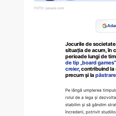
FOTO: pexels.com
Adau
Jocurile de societate 
situaţia de acum, în c
perioade lungi de tim
de tip „board games
creier
, contribuind la
precum şi la
păstrare
Pe lângă umplerea timpului
rolul de a lega şi dezvolta 
stabilim şi să gândim strat
încrederii, potrivit studiilo