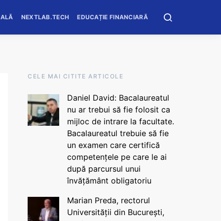
OALĂ
NEXTLAB.TECH
EDUCAȚIE FINANCIARĂ
CELE MAI CITITE ARTICOLE
Daniel David: Bacalaureatul
nu ar trebui să fie folosit ca
mijloc de intrare la facultate.
Bacalaureatul trebuie să fie
un examen care certifică
competențele pe care le ai
după parcursul unui
învățământ obligatoriu
Marian Preda, rectorul
Universității din București,