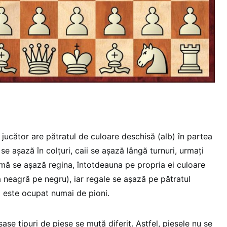
e jucător are pătratul de culoare deschisă (alb) în partea
se așază în colțuri, caii se așază lângă turnuri, urmați
rmă se așază regina, întotdeauna pe propria ei culoare
a neagră pe negru), iar regale se așază pe pătratul
d este ocupat numai de pioni.
ase tipuri de piese se mută diferit. Astfel, piesele nu se