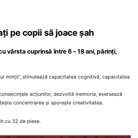
ţi pe copii să joace şah
cu vârsta cuprinsă între 6 – 18 ani, părinți,
ul minții”, stimulează capacitatea cognitivă, capacitatea
consecințele acțiunilor, dezvoltă memoria, exersează
țește concentrarea și sporește creativitatea.
ah cu 32 de piese.