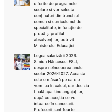
diferite de programele
școlare și vor selecta
conținuturi din trunchiul
comun și curriculumul de
specialitate, în funcție de
probă și profilul
absolvenților, potrivit
Ministerului Educației
Legea salarizării 2026.
Simion Hăncescu, FSLI,
despre neînceperea anului
școlar 2026-2027: Aceasta
este o măsură pe care o
vom lua în calcul, dar decizia
finală aparține angajaților,
după ce aceștia se vor
întoarce în cancelarii.
Profesorii sunt foarte