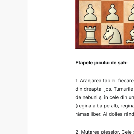
Etapele jocului de șah:
1. Aranjarea tablei: fiecar
din dreapta jos. Turnurile 
de nebuni și în cele din u
(regina alba pe alb, regin
rămas liber. Al doilea rân
2. Mutarea pieselor. Cele ș