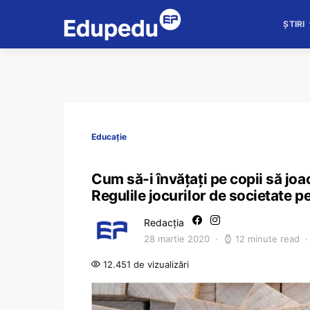
ȘTIRI
Educație
Cum să-i învăţaţi pe copii să joa
Regulile jocurilor de societate p
Redacția
28 martie 2020
12 minute read
12.451 de vizualizări