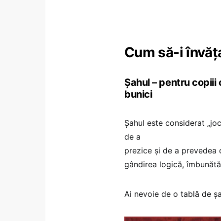
Cum să-i învăţa
Şahul – pentru copiii 
bunici
Șahul este considerat „joc
de a
prezice și de a prevedea 
gândirea logică, îmbunătă
Ai nevoie de o tablă de ș