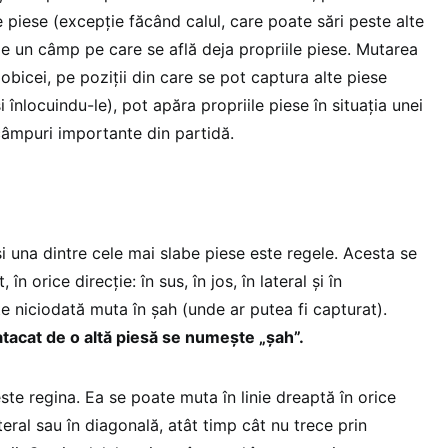
 piese (excepție făcând calul, care poate sări peste alte
pe un câmp pe care se află deja propriile piese. Mutarea
 obicei, pe poziții din care se pot captura alte piese
 înlocuindu-le), pot apăra propriile piese în situația unei
câmpuri importante din partidă.
i una dintre cele mai slabe piese este regele. Acesta se
n orice direcție: în sus, în jos, în lateral și în
e niciodată muta în șah (unde ar putea fi capturat).
atacat de o
altă piesă se numește „șah”.
te regina. Ea se poate muta în linie dreaptă în orice
lateral sau în diagonală, atât timp cât nu trece prin