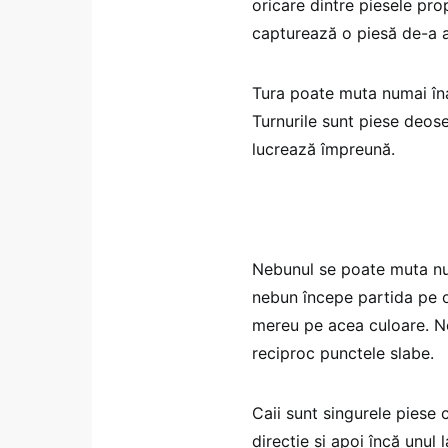
oricare dintre piesele prop
capturează o piesă de-a a
Tura poate muta numai înai
Turnurile sunt piese deos
lucrează împreună.
Nebunul se poate muta num
nebun începe partida pe o
mereu pe acea culoare. Ne
reciproc punctele slabe.
Caii sunt singurele piese 
direcție și apoi încă unul 