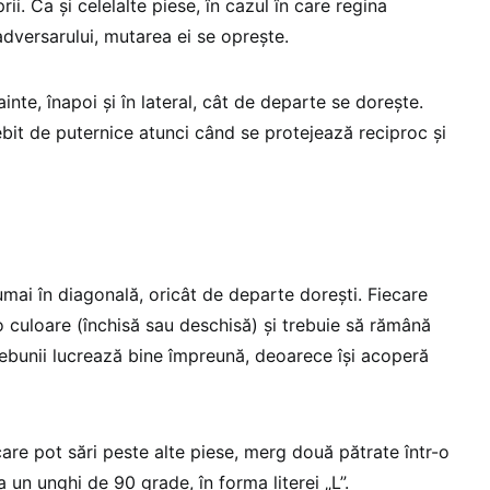
rii. Ca și celelalte piese, în cazul în care regina
dversarului, mutarea ei se oprește.
nte, înapoi și în lateral, cât de departe se dorește.
ebit de puternice atunci când se protejează reciproc și
ai în diagonală, oricât de departe dorești. Fiecare
 culoare (închisă sau deschisă) și trebuie să rămână
bunii lucrează bine împreună, deoarece își acoperă
care pot sări peste alte piese, merg două pătrate într-o
la un unghi de 90 grade, în forma literei „L”.