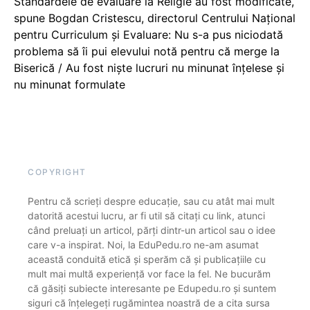
Standardele de evaluare la Religie au fost modificate,
spune Bogdan Cristescu, directorul Centrului Național
pentru Curriculum și Evaluare: Nu s-a pus niciodată
problema să îi pui elevului notă pentru că merge la
Biserică / Au fost niște lucruri nu minunat înțelese și
nu minunat formulate
COPYRIGHT
Pentru că scrieți despre educație, sau cu atât mai mult
datorită acestui lucru, ar fi util să citați cu link, atunci
când preluați un articol, părți dintr-un articol sau o idee
care v-a inspirat. Noi, la EduPedu.ro ne-am asumat
această conduită etică și sperăm că și publicațiile cu
mult mai multă experiență vor face la fel. Ne bucurăm
că găsiți subiecte interesante pe Edupedu.ro și suntem
siguri că înțelegeți rugămintea noastră de a cita sursa