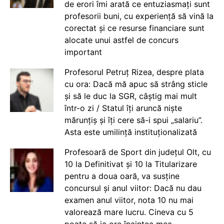
de erori îmi arată ce entuziasmați sunt
profesorii buni, cu experiență să vină la
corectat și ce resurse financiare sunt
alocate unui astfel de concurs
important
Profesorul Petruț Rizea, despre plata
cu ora: Dacă mă apuc să strâng sticle
și să le duc la SGR, câștig mai mult
într-o zi / Statul îți aruncă niște
mărunțiș și îți cere să-i spui „salariu”.
Asta este umilință instituționalizată
Profesoară de Sport din județul Olt, cu
10 la Definitivat și 10 la Titularizare
pentru a doua oară, va susține
concursul și anul viitor: Dacă nu dau
examen anul viitor, nota 10 nu mai
valorează mare lucru. Cineva cu 5