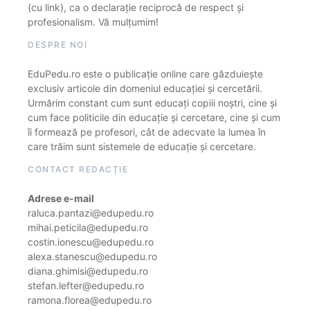
(cu link), ca o declarație reciprocă de respect și
profesionalism. Vă mulțumim!
DESPRE NOI
EduPedu.ro este o publicație online care găzduiește
exclusiv articole din domeniul educației și cercetării.
Urmărim constant cum sunt educați copiii noștri, cine și
cum face politicile din educație și cercetare, cine și cum
îi formează pe profesori, cât de adecvate la lumea în
care trăim sunt sistemele de educație și cercetare.
CONTACT REDACȚIE
Adrese e-mail
raluca.pantazi@edupedu.ro
mihai.peticila@edupedu.ro
costin.ionescu@edupedu.ro
alexa.stanescu@edupedu.ro
diana.ghimisi@edupedu.ro
stefan.lefter@edupedu.ro
ramona.florea@edupedu.ro