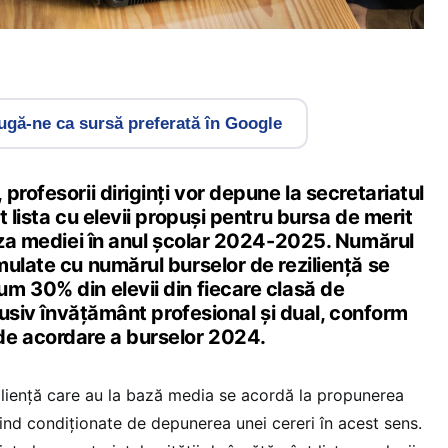
gă-ne ca sursă preferată în Google
profesorii diriginți vor depune la secretariatul
t lista cu elevii propuși pentru bursa de merit
baza mediei în anul școlar 2024-2025. Numărul
ulate cu numărul burselor de reziliență se
m 30% din elevii din fiecare clasă de
clusiv învățământ profesional și dual, conform
e acordare a burselor 2024.
ziliență care au la bază media se acordă la propunerea
fiind condiționate de depunerea unei cereri în acest sens.