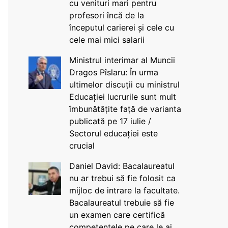
cu venituri mari pentru
profesori încă de la
începutul carierei și cele cu
cele mai mici salarii
Ministrul interimar al Muncii
Dragos Pîslaru: În urma
ultimelor discuții cu ministrul
Educației lucrurile sunt mult
îmbunătățite față de varianta
publicată pe 17 iulie /
Sectorul educației este
crucial
Daniel David: Bacalaureatul
nu ar trebui să fie folosit ca
mijloc de intrare la facultate.
Bacalaureatul trebuie să fie
un examen care certifică
competențele pe care le ai