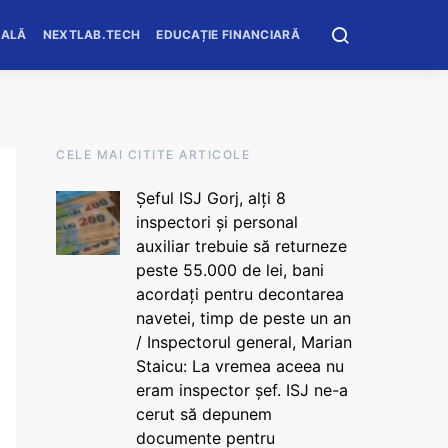
OALĂ
NEXTLAB.TECH
EDUCAȚIE FINANCIARĂ
CELE MAI CITITE ARTICOLE
Șeful ISJ Gorj, alți 8
inspectori și personal
auxiliar trebuie să returneze
peste 55.000 de lei, bani
acordați pentru decontarea
navetei, timp de peste un an
/ Inspectorul general, Marian
Staicu: La vremea aceea nu
eram inspector șef. ISJ ne-a
cerut să depunem
documente pentru