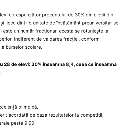
levi corespunzător procentului de 30% din elevii din
și liceu dintr-o unitate de învățământ preuniversitar se
ul este un număr fracționar, acesta se rotunjește la
erior, indiferent de valoarea fracției, conform
a burselor școlare.
cu 28 de elevi: 30% înseamnă 8,4, ceea ce înseamnă
.
xcelență olimpică,
erit acordată pe baza rezultatelor la competiții,
erale peste 9,50.