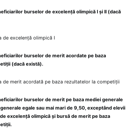
eficiarilor burselor de excelență olimpică I și II (dacă
a de excelență olimpică I
neficiarilor burselor de merit acordate pe baza
tiții (dacă există).
a de merit acordată pe baza rezultatelor la competiții
neficiarilor burselor de merit pe baza mediei generale
ii generale egale sau mai mari de 9,50, exceptând elevii
de excelență olimpică și bursă de merit pe baza
tiții.