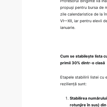
Profesorul diriginte va îna
propuși pentru bursa de me
zile calendaristice de la î
VI—XII, iar pentru elevii d
ianuarie.
Cum se stabilește lista cu
primii 30% dintr-o clasă
Etapele stabilirii listei c
reziliență sunt:
Stabilirea numărului
rotunjire în sus) din