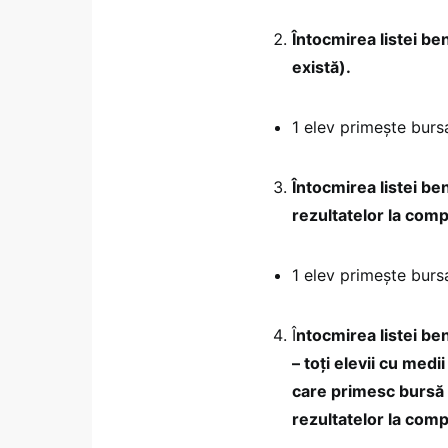
Întocmirea listei ben
există).
1 elev primește burs
Întocmirea listei be
rezultatelor la compe
1 elev primește burs
Î
ntocmirea listei be
– toți elevii cu med
care primesc bursă 
rezultatelor la compe