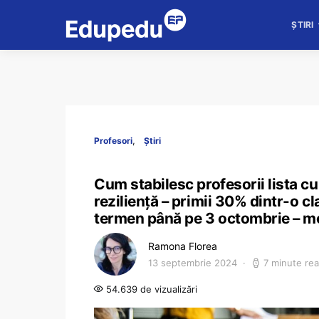
ȘTIRI
Profesori
Știri
Cum stabilesc profesorii lista cu
reziliență – primii 30% dintr-o cl
termen până pe 3 octombrie – mo
Ramona Florea
13 septembrie 2024
7 minute re
54.639 de vizualizări