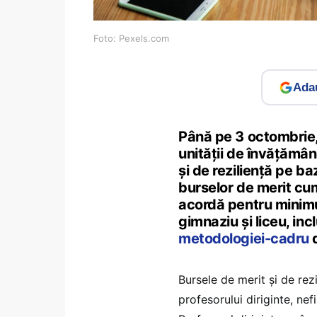
Foto: Pexels.com
Adau
Până pe 3 octombrie, 
unității de învățămân
și de reziliență pe 
burselor de merit cum
acordă pentru minimu
gimnaziu și liceu, in
metodologiei-cadru
d
Bursele de merit și de re
profesorului diriginte, ne