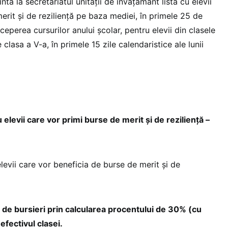
inta la secretariatul unității de învățământ lista cu elevii
rit și de reziliență pe baza mediei, în primele 25 de
nceperea cursurilor anului școlar, pentru elevii din clasele
e clasa a V-a, în primele 15 zile calendaristice ale lunii
 elevii care vor primi burse de merit și de reziliență –
u elevii care vor beneficia de burse de merit și de
 de bursieri prin calcularea procentului de 30% (cu
 efectivul clasei.