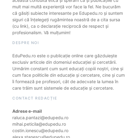
această conduită etică și sperăm că și publicațiile cu
mult mai multă experiență vor face la fel. Ne bucurăm
că găsiți subiecte interesante pe Edupedu.ro și suntem
siguri că înțelegeți rugămintea noastră de a cita sursa
(cu link), ca o declarație reciprocă de respect și
profesionalism. Vă mulțumim!
DESPRE NOI
EduPedu.ro este o publicație online care găzduiește
exclusiv articole din domeniul educației și cercetării.
Urmărim constant cum sunt educați copiii noștri, cine și
cum face politicile din educație și cercetare, cine și cum
îi formează pe profesori, cât de adecvate la lumea în
care trăim sunt sistemele de educație și cercetare.
CONTACT REDACȚIE
Adrese e-mail
raluca.pantazi@edupedu.ro
mihai.peticila@edupedu.ro
costin.ionescu@edupedu.ro
alexa.stanescu@edupedu.ro