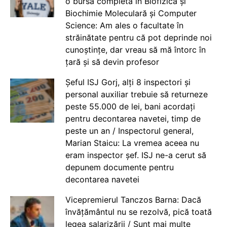
o bursă completă în Biofizică și
Biochimie Moleculară și Computer
Science: Am ales o facultate în
străinătate pentru că pot deprinde noi
cunoștințe, dar vreau să mă întorc în
țară și să devin profesor
Șeful ISJ Gorj, alți 8 inspectori și
personal auxiliar trebuie să returneze
peste 55.000 de lei, bani acordați
pentru decontarea navetei, timp de
peste un an / Inspectorul general,
Marian Staicu: La vremea aceea nu
eram inspector șef. ISJ ne-a cerut să
depunem documente pentru
decontarea navetei
Vicepremierul Tanczos Barna: Dacă
învățământul nu se rezolvă, pică toată
legea salarizării / Sunt mai multe