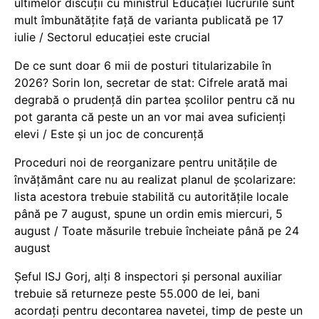
ultimelor discuții cu ministrul Educației lucrurile sunt
mult îmbunătățite față de varianta publicată pe 17
iulie / Sectorul educației este crucial
De ce sunt doar 6 mii de posturi titularizabile în
2026? Sorin Ion, secretar de stat: Cifrele arată mai
degrabă o prudență din partea școlilor pentru că nu
pot garanta că peste un an vor mai avea suficienți
elevi / Este și un joc de concurență
Proceduri noi de reorganizare pentru unitățile de
învățământ care nu au realizat planul de școlarizare:
lista acestora trebuie stabilită cu autoritățile locale
până pe 7 august, spune un ordin emis miercuri, 5
august / Toate măsurile trebuie încheiate până pe 24
august
Șeful ISJ Gorj, alți 8 inspectori și personal auxiliar
trebuie să returneze peste 55.000 de lei, bani
acordați pentru decontarea navetei, timp de peste un