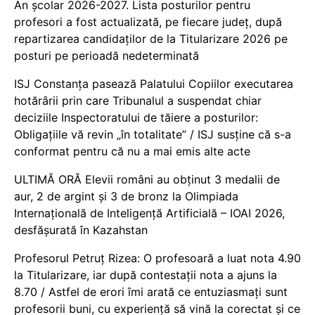
An școlar 2026-2027. Lista posturilor pentru
profesori a fost actualizată, pe fiecare județ, după
repartizarea candidaților de la Titularizare 2026 pe
posturi pe perioadă nedeterminată
ISJ Constanța pasează Palatului Copiilor executarea
hotărârii prin care Tribunalul a suspendat chiar
deciziile Inspectoratului de tăiere a posturilor:
Obligațiile vă revin „în totalitate” / ISJ susține că s-a
conformat pentru că nu a mai emis alte acte
ULTIMĂ ORĂ Elevii români au obținut 3 medalii de
aur, 2 de argint și 3 de bronz la Olimpiada
Internațională de Inteligență Artificială – IOAI 2026,
desfășurată în Kazahstan
Profesorul Petruț Rizea: O profesoară a luat nota 4.90
la Titularizare, iar după contestații nota a ajuns la
8.70 / Astfel de erori îmi arată ce entuziasmați sunt
profesorii buni, cu experiență să vină la corectat și ce