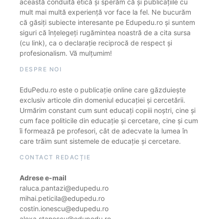
această conduită etică și sperăm că și publicațiile cu
mult mai multă experiență vor face la fel. Ne bucurăm
că găsiți subiecte interesante pe Edupedu.ro și suntem
siguri că înțelegeți rugămintea noastră de a cita sursa
(cu link), ca o declarație reciprocă de respect și
profesionalism. Vă mulțumim!
DESPRE NOI
EduPedu.ro este o publicație online care găzduiește
exclusiv articole din domeniul educației și cercetării.
Urmărim constant cum sunt educați copiii noștri, cine și
cum face politicile din educație și cercetare, cine și cum
îi formează pe profesori, cât de adecvate la lumea în
care trăim sunt sistemele de educație și cercetare.
CONTACT REDACȚIE
Adrese e-mail
raluca.pantazi@edupedu.ro
mihai.peticila@edupedu.ro
costin.ionescu@edupedu.ro
alexa.stanescu@edupedu.ro