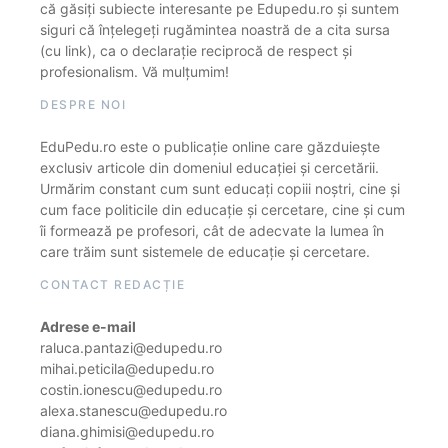
că găsiți subiecte interesante pe Edupedu.ro și suntem
siguri că înțelegeți rugămintea noastră de a cita sursa
(cu link), ca o declarație reciprocă de respect și
profesionalism. Vă mulțumim!
DESPRE NOI
EduPedu.ro este o publicație online care găzduiește
exclusiv articole din domeniul educației și cercetării.
Urmărim constant cum sunt educați copiii noștri, cine și
cum face politicile din educație și cercetare, cine și cum
îi formează pe profesori, cât de adecvate la lumea în
care trăim sunt sistemele de educație și cercetare.
CONTACT REDACȚIE
Adrese e-mail
raluca.pantazi@edupedu.ro
mihai.peticila@edupedu.ro
costin.ionescu@edupedu.ro
alexa.stanescu@edupedu.ro
diana.ghimisi@edupedu.ro