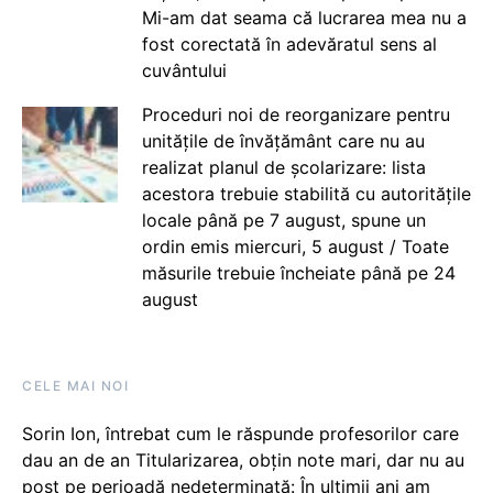
Mi-am dat seama că lucrarea mea nu a
fost corectată în adevăratul sens al
cuvântului
Proceduri noi de reorganizare pentru
unitățile de învățământ care nu au
realizat planul de școlarizare: lista
acestora trebuie stabilită cu autoritățile
locale până pe 7 august, spune un
ordin emis miercuri, 5 august / Toate
măsurile trebuie încheiate până pe 24
august
CELE MAI NOI
Sorin Ion, întrebat cum le răspunde profesorilor care
dau an de an Titularizarea, obțin note mari, dar nu au
post pe perioadă nedeterminată: În ultimii ani am