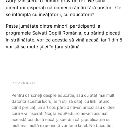
Gorj: Ministerul o comite grav de tot. Ne sună
directorii disperați că oamenii rămân fără posturi. Ce
se întâmplă cu învățătorii, cu educatorii?
Peste jumătate dintre minorii participanți la
programele Salvați Copiii România, cu părinți plecați
în străinătate, vor ca aceștia să vină acasă, iar 1 din 5
vor să se mute și ei în țara străină
COPYRIGHT
Pentru că scrieți despre educație, sau cu atât mai mult
datorită acestui lucru, ar fi util să citați cu link, atunci
când preluați un articol, părți dintr-un articol sau o idee
care v-a inspirat. Noi, la EduPedu.ro ne-am asumat
această conduită etică și sperăm că și publicațiile cu
mult mai multă experiență vor face la fel. Ne bucurăm