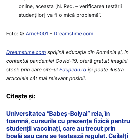
online, aceasta [N. Red. – verificarea testării
studenților] va fi o mică problemă”.
Foto: ©
Arne9001
–
Dreamstime.com
Dreamstime.com
sprijină educaţia din România şi, în
contextul pandemiei Covid-19, oferă gratuit imagini
stock prin care site-ul
Edupedu.ro
îşi poate ilustra
articolele cât mai relevant posibil.
Citește și:
Universitatea “Babeș-Bolyai” reia, în
toamnă, cursurile cu prezența fizică pentru
studenții vaccinați, care au trecut prin
boală sau care se testează regulat. Ceilalți