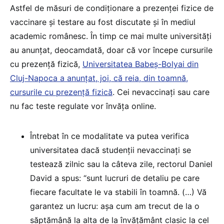
Astfel de măsuri de condiționare a prezenței fizice de
vaccinare și testare au fost discutate și în mediul
academic românesc. În timp ce mai multe universități
au anunțat, deocamdată, doar că vor începe cursurile
cu prezență fizică,
Universitatea Babeș-Bolyai din
Cluj-Napoca a anunțat, joi, că reia, din toamnă,
cursurile cu prezență fizică
. Cei nevaccinați sau care
nu fac teste regulate vor învăța online.
Întrebat în ce modalitate va putea verifica
universitatea dacă studenții nevaccinați se
testează zilnic sau la câteva zile, rectorul Daniel
David a spus: “sunt lucruri de detaliu pe care
fiecare facultate le va stabili în toamnă. (…) Vă
garantez un lucru: așa cum am trecut de la o
săptămână la alta de la învățământ clasic la cel