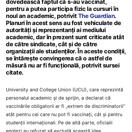
dovedească faptul că s-au vaccinat,
pentru a putea participa fizic la cursuri în
noul an academic, potrivit
The Guardian
.
Planuri în acest sens au fost vehiculate de
autorități și reprezentanți ai mediului
academic, dar în prezent sunt criticate atât
de către sindicate, cât și de către
organizații ale studenților. În aceste condiții,
se întărește convingerea că o astfel de
măsură nu ar fi funcțională, potrivit sursei
citate.
University and College Union (UCU), care reprezintă
personalul academic și de sprijin, a declarat că
vaccinările obligatorii ar fi „extrem de discriminatorii”
atât pentru cei care nu pot fi vaccinați, cât și pentru
studenții internaționali. Pe de altă parte, oficialii
englezi au refuzat să excludă această idee.