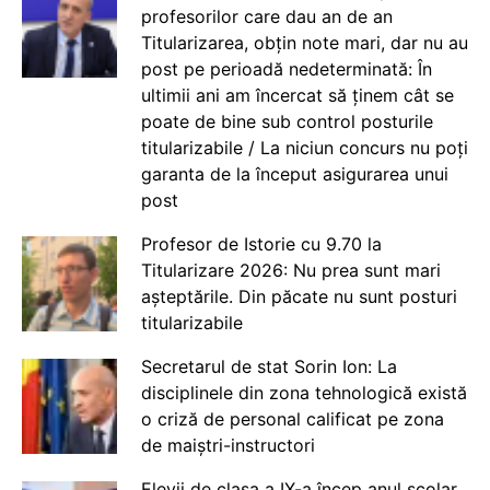
profesorilor care dau an de an
Titularizarea, obțin note mari, dar nu au
post pe perioadă nedeterminată: În
ultimii ani am încercat să ținem cât se
poate de bine sub control posturile
titularizabile / La niciun concurs nu poți
garanta de la început asigurarea unui
post
Profesor de Istorie cu 9.70 la
Titularizare 2026: Nu prea sunt mari
așteptările. Din păcate nu sunt posturi
titularizabile
Secretarul de stat Sorin Ion: La
disciplinele din zona tehnologică există
o criză de personal calificat pe zona
de maiștri-instructori
Elevii de clasa a IX-a încep anul școlar