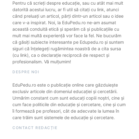
Pentru că scrieți despre educație, sau cu atât mai mult
datorită acestui lucru, ar fi util să citați cu link, atunci
când preluați un articol, părți dintr-un articol sau o idee
care v-a inspirat. Noi, la EduPedu.ro ne-am asumat
această conduită etică și sperăm că și publicațiile cu
mult mai multă experiență vor face la fel. Ne bucurăm
că găsiți subiecte interesante pe Edupedu.ro și suntem
siguri că înțelegeți rugămintea noastră de a cita sursa
(cu link), ca o declarație reciprocă de respect și
profesionalism. Vă mulțumim!
DESPRE NOI
EduPedu.ro este o publicație online care găzduiește
exclusiv articole din domeniul educației și cercetării.
Urmărim constant cum sunt educați copiii noștri, cine și
cum face politicile din educație și cercetare, cine și cum
îi formează pe profesori, cât de adecvate la lumea în
care trăim sunt sistemele de educație și cercetare.
CONTACT REDACȚIE