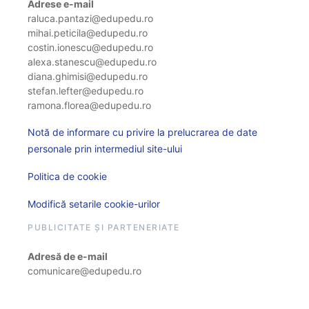
Adrese e-mail
raluca.pantazi@edupedu.ro
mihai.peticila@edupedu.ro
costin.ionescu@edupedu.ro
alexa.stanescu@edupedu.ro
diana.ghimisi@edupedu.ro
stefan.lefter@edupedu.ro
ramona.florea@edupedu.ro
Notă de informare cu privire la prelucrarea de date
personale prin intermediul site-ului
Politica de cookie
Modifică setarile cookie-urilor
PUBLICITATE ȘI PARTENERIATE
Adresă de e-mail
comunicare@edupedu.ro