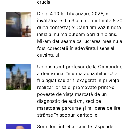
crucial
De la 4.90 la Titularizare 2026, o
învățătoare din Sibiu a primit nota 8.70
după contestație: Când am văzut nota
inițială, nu mă puteam opri din plâns.
Mi-am dat seama că lucrarea mea nu a
fost corectată în adevăratul sens al
cuvântului
Un cunoscut profesor de la Cambridge
a demisionat în urma acuzațiilor că ar
fi plagiat sau ar fi exagerat în privința
realizărilor sale, promovate printr-o
poveste de viață marcată de un
diagnostic de autism, zeci de
maratoane parcurse și milioane de lire
strânse în scopuri caritabile
Sorin Ion, întrebat cum le răspunde