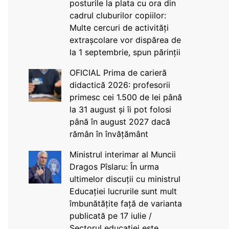
posturile la plata cu ora din
cadrul cluburilor copiilor:
Multe cercuri de activități
extrașcolare vor dispărea de
la 1 septembrie, spun părinții
OFICIAL Prima de carieră
didactică 2026: profesorii
primesc cei 1.500 de lei până
la 31 august și îi pot folosi
până în august 2027 dacă
rămân în învățământ
Ministrul interimar al Muncii
Dragos Pîslaru: În urma
ultimelor discuții cu ministrul
Educației lucrurile sunt mult
îmbunătățite față de varianta
publicată pe 17 iulie /
Sectorul educației este