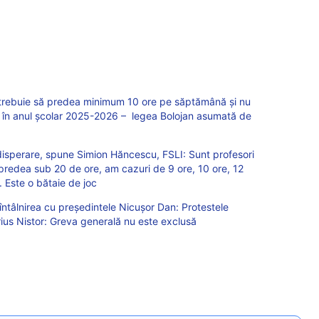
ari trebuie să predea minimum 10 ore pe săptămână și nu
a, în anul școlar 2025-2026 – legea Bolojan asumată de
disperare, spune Simion Hăncescu, FSLI: Sunt profesori
 predea sub 20 de ore, am cazuri de 9 ore, 10 ore, 12
 Este o bătaie de joc
ntâlnirea cu președintele Nicușor Dan: Protestele
rius Nistor: Greva generală nu este exclusă