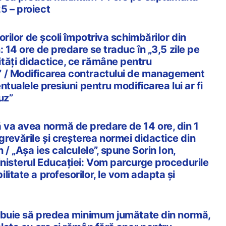
5 – proiect
torilor de școli împotriva schimbărilor din
n: 14 ore de predare se traduc în „3,5 zile pe
tăți didactice, ce rămâne pentru
” / Modificarea contractului de management
entualele presiuni pentru modificarea lui ar fi
buz”
ă va avea normă de predare de 14 ore, din 1
revările și creșterea normei didactice din
n / „Așa ies calculele”, spune Sorin Ion,
inisterul Educației: Vom parcurge procedurile
litate a profesorilor, le vom adapta și
trebuie să predea minimum jumătate din normă,