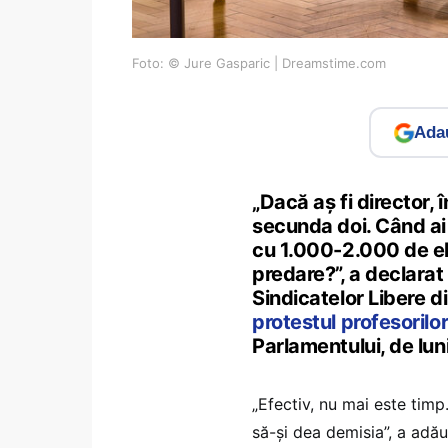
Foto: © Jure Gasparic | Dreamstime.com
Adau
„Dacă aș fi director,
secunda doi. Când ai
cu 1.000-2.000 de el
predare?”, a declara
Sindicatelor Libere d
protestul profesorilor
Parlamentului, de luni,
„Efectiv, nu mai este timp.
să-și dea demisia”, a adă