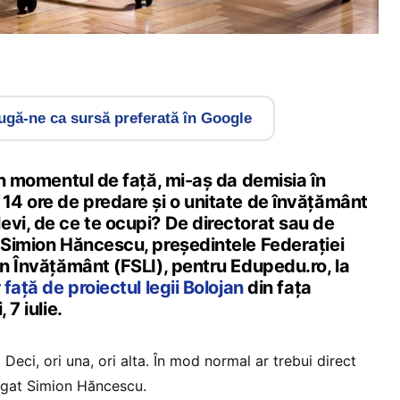
gă-ne ca sursă preferată în Google
 în momentul de față, mi-aș da demisia în
 14 ore de predare și o unitate de învățământ
evi, de ce te ocupi? De directorat sau de
t Simion Hăncescu, președintele Federației
in Învățământ (FSLI), pentru Edupedu.ro, la
 față de proiectul legii Bolojan
din fața
 7 iulie.
 Deci, ori una, ori alta. În mod normal ar trebui direct
ugat Simion Hăncescu.