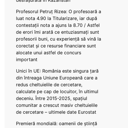
desfășurată în Kazahstan
Profesorul Petruț Rizea: O profesoară a
luat nota 4.90 la Titularizare, iar după
contestații nota a ajuns la 8.70 / Astfel
de erori îmi arată ce entuziasmați sunt
profesorii buni, cu experiență să vină la
corectat și ce resurse financiare sunt
alocate unui astfel de concurs
important
Unici în UE: România este singura țară
din întreaga Uniune Europeană care a
redus cheltuielile de cercetare,
calculate pe cap de locuitor, în ultimul
deceniu. Între 2015-2025, spațiul
comunitar a crescut masiv cheltuielile
de cercetare – ultimele date Eurostat
Premieră mondială: oamenii de știință