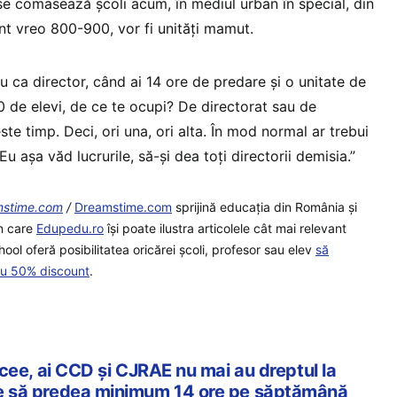
se comasează școli acum, în mediul urban în special, din
nt vreo 800-900, vor fi unități mamut.
tu ca director, când ai 14 ore de predare și o unitate de
 de elevi, de ce te ocupi? De directorat sau de
ste timp. Deci, ori una, ori alta. În mod normal ar trebui
u așa văd lucrurile, să-și dea toți directorii demisia.”
amstime.com
/
Dreamstime.com
sprijină educaţia din România şi
in care
Edupedu.ro
îşi poate ilustra articolele cât mai relevant
ool oferă posibilitatea oricărei școli, profesor sau elev
să
cu 50% discount
.
 licee, ai CCD și CJRAE nu mai au dreptul la
uie să predea minimum 14 ore pe săptămână