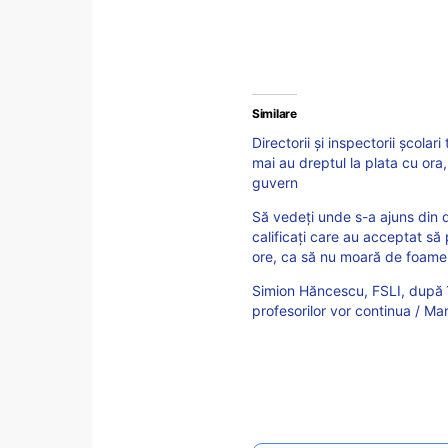
Similare
Directorii și inspectorii școl
mai au dreptul la plata cu or
guvern
Să vedeți unde s-a ajuns din 
calificați care au acceptat să
ore, ca să nu moară de foame.
Simion Hăncescu, FSLI, după î
profesorilor vor continua / Ma