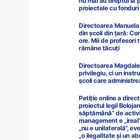
nu mai au dreptul la 
proiectele cu fonduri
Directoarea Manuela M
din școli din țară: C
ore. Mii de profesori t
rămâne tăcuți
Directoarea Magdale
privilegiu, ci un inst
școli care administre
Petiție online a direc
proiectul legii Boloja
săptămână” de activi
management e „ireal
„nu e unilaterală”, ev
„o ilegalitate și un a