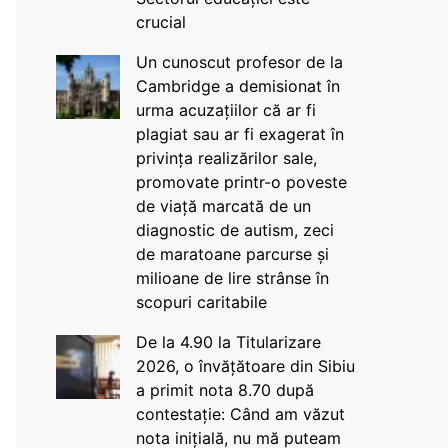
crucial
Un cunoscut profesor de la
Cambridge a demisionat în
urma acuzațiilor că ar fi
plagiat sau ar fi exagerat în
privința realizărilor sale,
promovate printr-o poveste
de viață marcată de un
diagnostic de autism, zeci
de maratoane parcurse și
milioane de lire strânse în
scopuri caritabile
De la 4.90 la Titularizare
2026, o învățătoare din Sibiu
a primit nota 8.70 după
contestație: Când am văzut
nota inițială, nu mă puteam