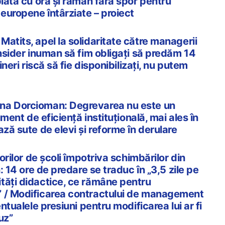
plata cu ora și rămân fără spor pentru
 europene întârziate – proiect
atits, apel la solidaritate către managerii
onsider inuman să fim obligați să predăm 14
ineri riscă să fie disponibilizați, nu putem
na Dorcioman: Degrevarea nu este un
rument de eficiență instituțională, mai ales în
ază sute de elevi și reforme în derulare
torilor de școli împotriva schimbărilor din
n: 14 ore de predare se traduc în „3,5 zile pe
tăți didactice, ce rămâne pentru
” / Modificarea contractului de management
entualele presiuni pentru modificarea lui ar fi
buz”