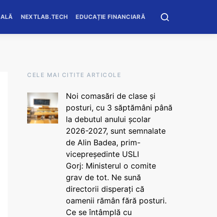
OALĂ
NEXTLAB.TECH
EDUCAȚIE FINANCIARĂ
CELE MAI CITITE ARTICOLE
Noi comasări de clase și
posturi, cu 3 săptămâni până
la debutul anului școlar
2026-2027, sunt semnalate
de Alin Badea, prim-
vicepreședinte USLI
Gorj: Ministerul o comite
grav de tot. Ne sună
directorii disperați că
oamenii rămân fără posturi.
Ce se întâmplă cu