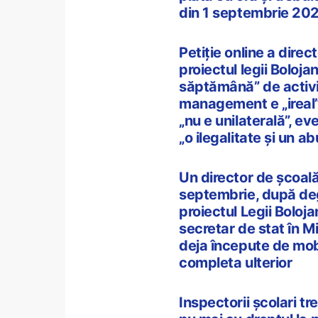
din 1 septembrie 202
Petiție online a direc
proiectul legii Boloja
săptămână” de activi
management e „ireal
„nu e unilaterală”, ev
„o ilegalitate și un a
Un director de școal
septembrie, după deg
proiectul Legii Boloja
secretar de stat în M
deja începute de mobi
completa ulterior
Inspectorii școlari 