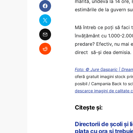
mărită, undeva la 14 ore, 
estimările de la guvern su
Mă întreb ce poți să faci 
învățământ cu 1.000-2.000
predare? Efectiv, nu mai e
direct să-și dea demisia. E
Foto: © Jure Gasparic | Dre
oferă gratuit imagini stock pr
posibil / Campania Back to sch
descarce imagini de calitate 
Citește și:
Directorii de școli și
plata cu ora și treb