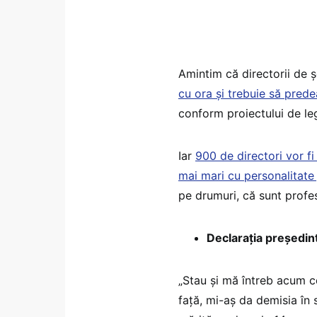
Amintim că directorii de ș
cu ora și trebuie să pre
conform proiectului de leg
Iar
900 de directori vor fi 
mai mari cu personalitate 
pe drumuri, că sunt profes
Declarația președint
„Stau și mă întreb acum ce
față, mi-aș da demisia în