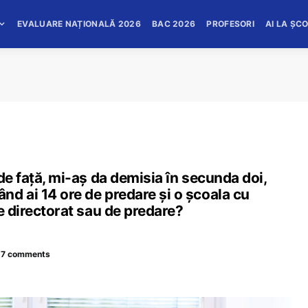
EVALUARE NAȚIONALĂ 2026
BAC 2026
PROFESORI
AI LA ȘC
de față, mi-aș da demisia în secunda doi,
d ai 14 ore de predare și o școala cu
e directorat sau de predare?
27 comments