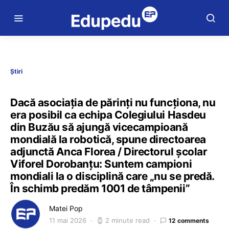
Știri
Dacă asociația de părinți nu funcționa, nu
era posibil ca echipa Colegiului Hasdeu
din Buzău să ajungă vicecampioană
mondială la robotică, spune directoarea
adjunctă Anca Florea / Directorul școlar
Viforel Dorobanțu: Suntem campioni
mondiali la o disciplină care „nu se predă.
În schimb predăm 1001 de tâmpenii”
Matei Pop
11 mai 2026
2 minute read
12 comments