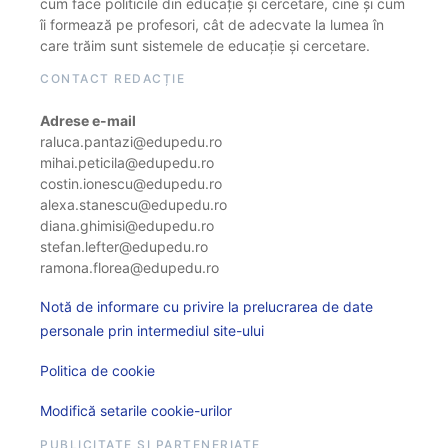
cum face politicile din educație și cercetare, cine și cum
îi formează pe profesori, cât de adecvate la lumea în
care trăim sunt sistemele de educație și cercetare.
CONTACT REDACȚIE
Adrese e-mail
raluca.pantazi@edupedu.ro
mihai.peticila@edupedu.ro
costin.ionescu@edupedu.ro
alexa.stanescu@edupedu.ro
diana.ghimisi@edupedu.ro
stefan.lefter@edupedu.ro
ramona.florea@edupedu.ro
Notă de informare cu privire la prelucrarea de date
personale prin intermediul site-ului
Politica de cookie
Modifică setarile cookie-urilor
PUBLICITATE ȘI PARTENERIATE