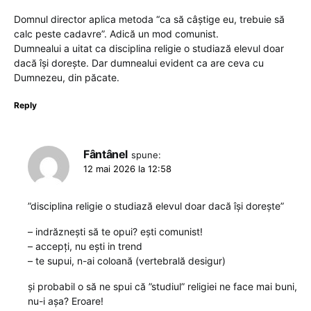
Domnul director aplica metoda “ca să câștige eu, trebuie să
calc peste cadavre”. Adică un mod comunist.
Dumnealui a uitat ca disciplina religie o studiază elevul doar
dacă își dorește. Dar dumnealui evident ca are ceva cu
Dumnezeu, din păcate.
Reply
Fântânel
spune:
12 mai 2026 la 12:58
”disciplina religie o studiază elevul doar dacă își dorește”
– indrăznești să te opui? ești comunist!
– accepți, nu ești in trend
– te supui, n-ai coloană (vertebrală desigur)
și probabil o să ne spui că ”studiul” religiei ne face mai buni,
nu-i așa? Eroare!