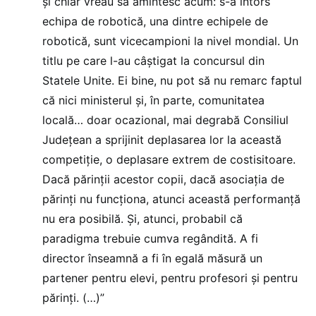
și chiar vreau să amintesc acum: s-a întors
echipa de robotică, una dintre echipele de
robotică, sunt vicecampioni la nivel mondial. Un
titlu pe care l-au câștigat la concursul din
Statele Unite. Ei bine, nu pot să nu remarc faptul
că nici ministerul și, în parte, comunitatea
locală… doar ocazional, mai degrabă Consiliul
Județean a sprijinit deplasarea lor la această
competiție, o deplasare extrem de costisitoare.
Dacă părinții acestor copii, dacă asociația de
părinți nu funcționa, atunci această performanță
nu era posibilă. Și, atunci, probabil că
paradigma trebuie cumva regândită. A fi
director înseamnă a fi în egală măsură un
partener pentru elevi, pentru profesori și pentru
părinți. (…)”