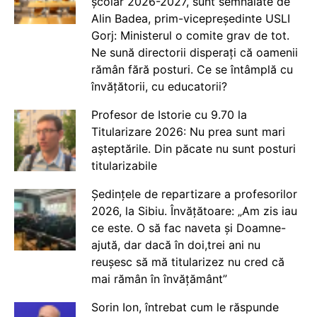
școlar 2026-2027, sunt semnalate de
Alin Badea, prim-vicepreședinte USLI
Gorj: Ministerul o comite grav de tot.
Ne sună directorii disperați că oamenii
rămân fără posturi. Ce se întâmplă cu
învățătorii, cu educatorii?
Profesor de Istorie cu 9.70 la
Titularizare 2026: Nu prea sunt mari
așteptările. Din păcate nu sunt posturi
titularizabile
Ședințele de repartizare a profesorilor
2026, la Sibiu. Învățătoare: „Am zis iau
ce este. O să fac naveta și Doamne-
ajută, dar dacă în doi,trei ani nu
reușesc să mă titularizez nu cred că
mai rămân în învățământ”
Sorin Ion, întrebat cum le răspunde