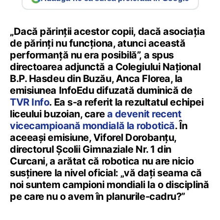
„Dacă părinții acestor copii, dacă asociația
de părinți nu funcționa, atunci această
performanță nu era posibilă”, a spus
directoarea adjunctă a Colegiului Național
B.P. Hasdeu din Buzău, Anca Florea, la
emisiunea InfoEdu difuzată duminică de
TVR Info
. Ea s-a referit la rezultatul echipei
liceului buzoian, care
a devenit recent
vicecampioană mondială la robotică
. În
aceeași emisiune, Viforel Dorobanțu,
directorul Școlii Gimnaziale Nr. 1 din
Curcani, a arătat că robotica nu are nicio
susținere la nivel oficial: „vă dați seama că
noi suntem campioni mondiali la o disciplină
pe care nu o avem în planurile-cadru?”