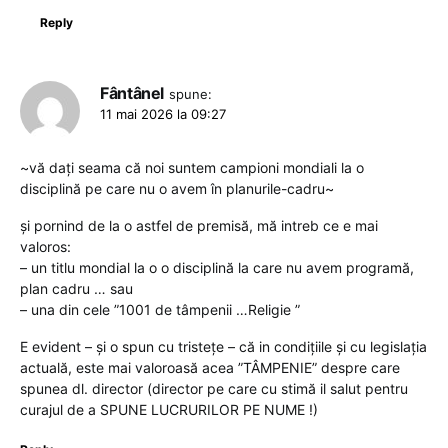
Reply
Fântânel
spune:
11 mai 2026 la 09:27
~vă dați seama că noi suntem campioni mondiali la o
disciplină pe care nu o avem în planurile-cadru~
și pornind de la o astfel de premisă, mă intreb ce e mai
valoros:
– un titlu mondial la o o disciplină la care nu avem programă,
plan cadru … sau
– una din cele ”1001 de tâmpenii …Religie ”
E evident – și o spun cu tristețe – că in condițiile și cu legislația
actuală, este mai valoroasă acea ”TÂMPENIE” despre care
spunea dl. director (director pe care cu stimă il salut pentru
curajul de a SPUNE LUCRURILOR PE NUME !)