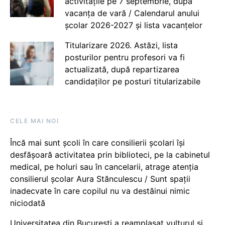
activitățile pe 7 septembrie, după
vacanța de vară / Calendarul anului
școlar 2026-2027 și lista vacanțelor
Titularizare 2026. Astăzi, lista
posturilor pentru profesori va fi
actualizată, după repartizarea
candidaților pe posturi titularizabile
CELE MAI NOI
Încă mai sunt școli în care consilierii școlari își
desfășoară activitatea prin biblioteci, pe la cabinetul
medical, pe holuri sau în cancelarii, atrage atenția
consilierul școlar Aura Stănculescu / Sunt spații
inadecvate în care copilul nu va destăinui nimic
niciodată
Universitatea din București a reamplasat vulturul și