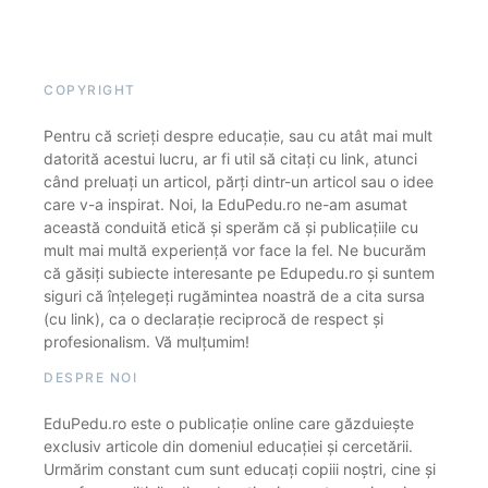
COPYRIGHT
Pentru că scrieți despre educație, sau cu atât mai mult
datorită acestui lucru, ar fi util să citați cu link, atunci
când preluați un articol, părți dintr-un articol sau o idee
care v-a inspirat. Noi, la EduPedu.ro ne-am asumat
această conduită etică și sperăm că și publicațiile cu
mult mai multă experiență vor face la fel. Ne bucurăm
că găsiți subiecte interesante pe Edupedu.ro și suntem
siguri că înțelegeți rugămintea noastră de a cita sursa
(cu link), ca o declarație reciprocă de respect și
profesionalism. Vă mulțumim!
DESPRE NOI
EduPedu.ro este o publicație online care găzduiește
exclusiv articole din domeniul educației și cercetării.
Urmărim constant cum sunt educați copiii noștri, cine și