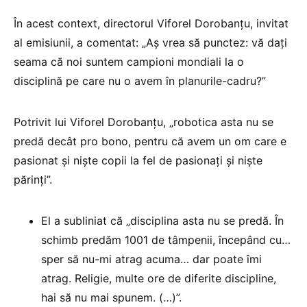
În acest context, directorul Viforel Dorobanțu, invitat
al emisiunii, a comentat: „Aș vrea să punctez: vă dați
seama că noi suntem campioni mondiali la o
disciplină pe care nu o avem în planurile-cadru?”
Potrivit lui Viforel Dorobanțu, „robotica asta nu se
predă decât pro bono, pentru că avem un om care e
pasionat și niște copii la fel de pasionați și niște
părinți”.
El a subliniat că „disciplina asta nu se predă. În
schimb predăm 1001 de tâmpenii, începând cu…
sper să nu-mi atrag acuma… dar poate îmi
atrag. Religie, multe ore de diferite discipline,
hai să nu mai spunem. (…)”.