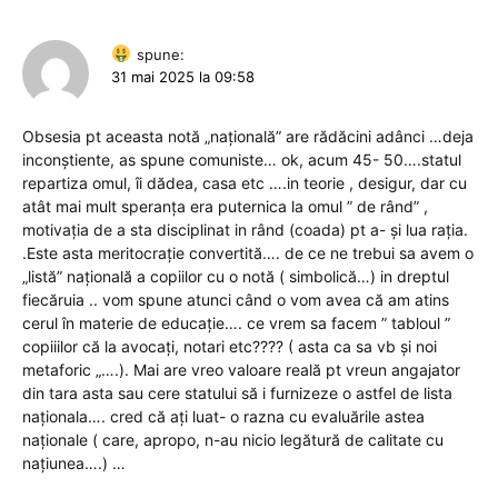
spune:
31 mai 2025 la 09:58
Obsesia pt aceasta notă „națională” are rădăcini adânci …deja
inconștiente, as spune comuniste… ok, acum 45- 50….statul
repartiza omul, îi dădea, casa etc ….in teorie , desigur, dar cu
atât mai mult speranța era puternica la omul ” de rând” ,
motivația de a sta disciplinat in rând (coada) pt a- și lua rația.
.Este asta meritocrație convertită…. de ce ne trebui sa avem o
„listă” națională a copiilor cu o notă ( simbolică…) in dreptul
fiecăruia .. vom spune atunci când o vom avea că am atins
cerul în materie de educație…. ce vrem sa facem ” tabloul ”
copiiilor că la avocați, notari etc???? ( asta ca sa vb și noi
metaforic „….). Mai are vreo valoare reală pt vreun angajator
din tara asta sau cere statului să i furnizeze o astfel de lista
naționala…. cred că ați luat- o razna cu evaluările astea
naționale ( care, apropo, n-au nicio legătură de calitate cu
națiunea….) …