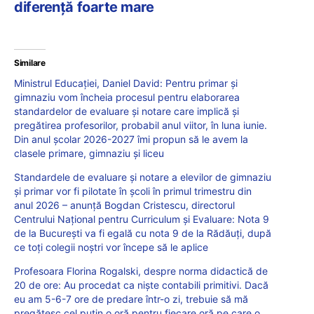
diferență foarte mare
Similare
Ministrul Educației, Daniel David: Pentru primar și
gimnaziu vom încheia procesul pentru elaborarea
standardelor de evaluare și notare care implică și
pregătirea profesorilor, probabil anul viitor, în luna iunie.
Din anul școlar 2026-2027 îmi propun să le avem la
clasele primare, gimnaziu și liceu
Standardele de evaluare și notare a elevilor de gimnaziu
și primar vor fi pilotate în școli în primul trimestru din
anul 2026 – anunță Bogdan Cristescu, directorul
Centrului Național pentru Curriculum și Evaluare: Nota 9
de la București va fi egală cu nota 9 de la Rădăuți, după
ce toți colegii noștri vor începe să le aplice
Profesoara Florina Rogalski, despre norma didactică de
20 de ore: Au procedat ca niște contabili primitivi. Dacă
eu am 5-6-7 ore de predare într-o zi, trebuie să mă
pregătesc cel puțin o oră pentru fiecare oră pe care o