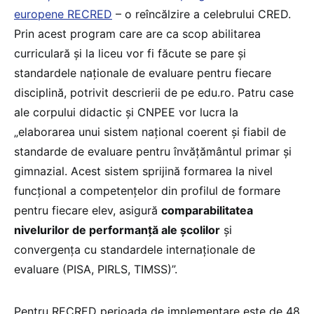
europene RECRED
– o reîncălzire a celebrului CRED.
Prin acest program care are ca scop abilitarea
curriculară și la liceu vor fi făcute se pare și
standardele naționale de evaluare pentru fiecare
disciplină, potrivit descrierii de pe edu.ro. Patru case
ale corpului didactic și CNPEE vor lucra la
„elaborarea unui sistem național coerent și fiabil de
standarde de evaluare pentru învățământul primar și
gimnazial. Acest sistem sprijină formarea la nivel
funcțional a competențelor din profilul de formare
pentru fiecare elev, asigură
comparabilitatea
nivelurilor de performanță ale școlilor
și
convergența cu standardele internaționale de
evaluare (PISA, PIRLS, TIMSS)”.
Pentru RECRED perioada de implementare este de 48