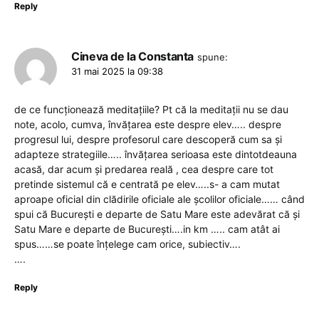
Reply
Cineva de la Constanta
spune:
31 mai 2025 la 09:38
de ce funcționează meditațiile? Pt că la meditații nu se dau
note, acolo, cumva, învățarea este despre elev….. despre
progresul lui, despre profesorul care descoperă cum sa și
adapteze strategiile….. învățarea serioasa este dintotdeauna
acasă, dar acum și predarea reală , cea despre care tot
pretinde sistemul că e centrată pe elev…..s- a cam mutat
aproape oficial din clădirile oficiale ale școlilor oficiale…… când
spui că București e departe de Satu Mare este adevărat că și
Satu Mare e departe de București….in km ….. cam atât ai
spus……se poate înțelege cam orice, subiectiv….
….
Reply