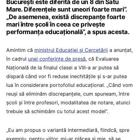
București este diferită de un 8 din Satu
Mare. Diferențele sunt uneori foarte mari”.
„De asemenea, există discrepanțe foarte
mari între școli în ceea ce privește
performanța educațională”, a spus acesta.
Amintim că
ministrul Educației și Cercetării
a anunțat,
în cadrul
unei conferințe de presă
, că Evaluarea
Națională de la finalul clasei a VIII-a ar putea să
dispară când vor fi reduse inechitățile și s-ar putea
lua în considerare portofoliul educațional. „Când vom
reuși să eliminăm discrepanțele, cum spuneam, între
școli și între profesori, modalitatea de notare, atunci
trebuie să schimbăm cu totul acest model”.
„Eu am propus o variantă intermediară, fiindcă, spre
exemplu, pentru viitor, mi-ar plăcea și mie, să se