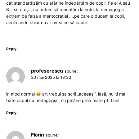
cat standardizăm cu atât ne îndepărtăm de copil, fie el A sau
B… și totuși , nu putem să renunțăm la note, la demagogia
extrem de falsă a meritocrației ….pe care o ducem la copii,
acolo unde chiar nu ar avea ce să caute…
Reply
profesorescu
spune:
30 mai 2025 la 18:33
in mod normal
art trebui sa scrii „aceeași”. lasă, nu-ți mai
bate capul cu pedagogia , e i pălărie prea mare pt. tine!
Reply
Florin
spune: