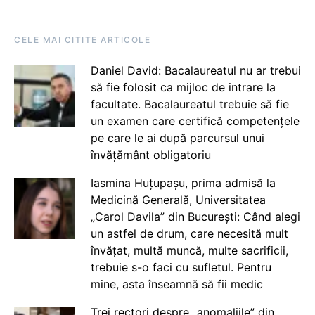
CELE MAI CITITE ARTICOLE
Daniel David: Bacalaureatul nu ar trebui
să fie folosit ca mijloc de intrare la
facultate. Bacalaureatul trebuie să fie
un examen care certifică competențele
pe care le ai după parcursul unui
învățământ obligatoriu
Iasmina Huțupașu, prima admisă la
Medicină Generală, Universitatea
„Carol Davila” din București: Când alegi
un astfel de drum, care necesită mult
învățat, multă muncă, multe sacrificii,
trebuie s-o faci cu sufletul. Pentru
mine, asta înseamnă să fii medic
Trei rectori despre „anomaliile” din