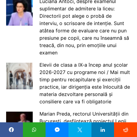
Luciana Antoci, despre examenul
suplimentar de admitere la liceu:
Directorii pot alege o probă de
interviu, o scrisoare de intenție. Sunt
atâtea forme de evaluare care nu pun
presiune pe copii, care nu înseamnă să
treacă, din nou, prin emoțiile unui
examen
Elevii de clasa a IX-a încep anul școlar
2026-2027 cu programe noi / Mai mult
timp pentru recapitulare și exerciții
practice, iar dirigenția este înlocuită de
materia dezvoltare personală și
consiliere care va fi obligatorie
Marian Preda, rectorul Universității din
București, desființează proiectul Legii
salarizării 2026: Modificările în zona
învățământului sunt hilare. Eu nu