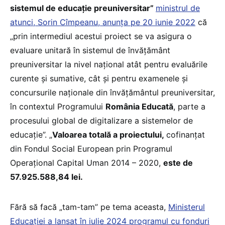
sistemul de educație preuniversitar”
ministrul de
atunci, Sorin Cîmpeanu, anunța pe 20 iunie 2022
că
„prin intermediul acestui proiect se va asigura o
evaluare unitară în sistemul de învățământ
preuniversitar la nivel național atât pentru evaluările
curente și sumative, cât și pentru examenele și
concursurile naționale din învățământul preuniversitar,
în contextul Programului
România Educată
, parte a
procesului global de digitalizare a sistemelor de
educație”. „
Valoarea totală a proiectului,
cofinanțat
din Fondul Social European prin Programul
Operațional Capital Uman 2014 – 2020,
este de
57.925.588,84 lei.
Fără să facă „tam-tam” pe tema aceasta,
Ministerul
Educației a lansat în iulie 2024 programul cu fonduri