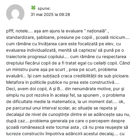
spune:
31 mai 2025 la 09:28
pfff, notele…. așa am ajuns la evaluare ” națională” ,
standardizare, șabloane, presiune pe copiii , școală nicicum….
cum rămâne cu învățarea care este focalizată pe elev, cu
evaluarea individualizată, menită să capteze/ să pună pe o
traiectorie progresul copilului…. cum rămâne cu respectarea
dreptului fiecărui copil de a fi tratat egal cu ceilalți copii. Când
un ministru pune așa pe scurt , prea pe scurt, problema
evaluării… își cam subțiază craca credibilității de sub picioare.
Metafora in politicile publice nu prea este constructivă….
Deci, avem doi copii, A și B… din nenumărate motive, pur și
simplu nu pot rezolva în același fel, sa spunem , o problema
de dificultate medie la matematica, la un moment dat…. ok,
pe parcursul unui interval scolar, ac situație se repeta și
decalajul de nivel de cunoștințe dintre ei se adâncește sau nu,
după caz….problema generala pe care o percepem despre
școală românească este tocmai asta , că nu prea reușește să
lucreze constructiv împotriva adâncirii acestui decalaj…. cu