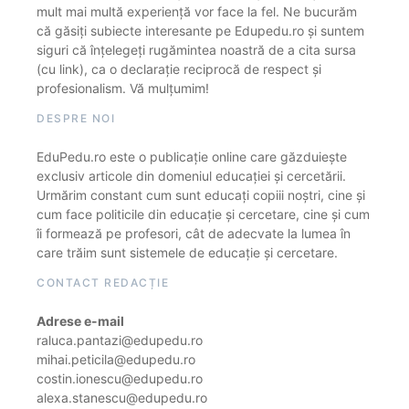
mult mai multă experiență vor face la fel. Ne bucurăm
că găsiți subiecte interesante pe Edupedu.ro și suntem
siguri că înțelegeți rugămintea noastră de a cita sursa
(cu link), ca o declarație reciprocă de respect și
profesionalism. Vă mulțumim!
DESPRE NOI
EduPedu.ro este o publicație online care găzduiește
exclusiv articole din domeniul educației și cercetării.
Urmărim constant cum sunt educați copiii noștri, cine și
cum face politicile din educație și cercetare, cine și cum
îi formează pe profesori, cât de adecvate la lumea în
care trăim sunt sistemele de educație și cercetare.
CONTACT REDACȚIE
Adrese e-mail
raluca.pantazi@edupedu.ro
mihai.peticila@edupedu.ro
costin.ionescu@edupedu.ro
alexa.stanescu@edupedu.ro