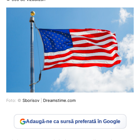
Foto: ©
Sborisov
|
Dreamstime.com
Adaugă-ne ca sursă preferată în Google