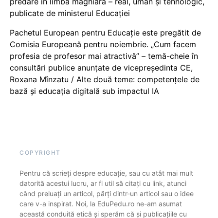
predare în limba maghiară – real, uman și tehnologic,
publicate de ministerul Educației
Pachetul European pentru Educație este pregătit de
Comisia Europeană pentru noiembrie. „Cum facem
profesia de profesor mai atractivă” – temă-cheie în
consultări publice anunțate de vicepreședinta CE,
Roxana Mînzatu / Alte două teme: competențele de
bază și educația digitală sub impactul IA
COPYRIGHT
Pentru că scrieți despre educație, sau cu atât mai mult
datorită acestui lucru, ar fi util să citați cu link, atunci
când preluați un articol, părți dintr-un articol sau o idee
care v-a inspirat. Noi, la EduPedu.ro ne-am asumat
această conduită etică și sperăm că și publicațiile cu