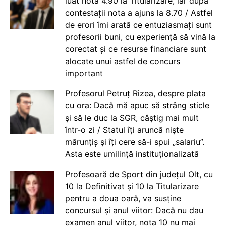
luat nota 4.90 la Titularizare, iar după
contestații nota a ajuns la 8.70 / Astfel
de erori îmi arată ce entuziasmați sunt
profesorii buni, cu experiență să vină la
corectat și ce resurse financiare sunt
alocate unui astfel de concurs
important
Profesorul Petruț Rizea, despre plata
cu ora: Dacă mă apuc să strâng sticle
și să le duc la SGR, câștig mai mult
într-o zi / Statul îți aruncă niște
mărunțiș și îți cere să-i spui „salariu”.
Asta este umilință instituționalizată
Profesoară de Sport din județul Olt, cu
10 la Definitivat și 10 la Titularizare
pentru a doua oară, va susține
concursul și anul viitor: Dacă nu dau
examen anul viitor, nota 10 nu mai