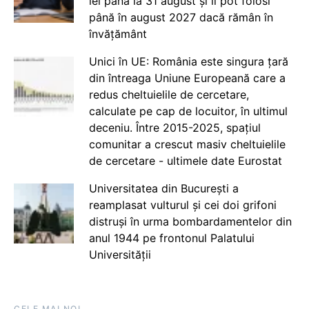
lei până la 31 august și îi pot folosi
până în august 2027 dacă rămân în
învățământ
Unici în UE: România este singura țară
din întreaga Uniune Europeană care a
redus cheltuielile de cercetare,
calculate pe cap de locuitor, în ultimul
deceniu. Între 2015-2025, spațiul
comunitar a crescut masiv cheltuielile
de cercetare - ultimele date Eurostat
Universitatea din București a
reamplasat vulturul și cei doi grifoni
distruși în urma bombardamentelor din
anul 1944 pe frontonul Palatului
Universității
CELE MAI NOI