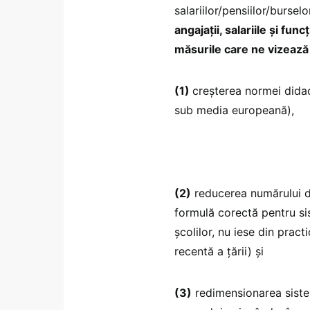
salariilor/pensiilor/bursel
angajații, salariile și f
măsurile care ne vizează 
(1)
creșterea normei didac
sub media europeană),
(2)
reducerea numărului de
formulă corectă pentru sis
școlilor, nu iese din practi
recentă a țării) și
(3)
redimensionarea siste