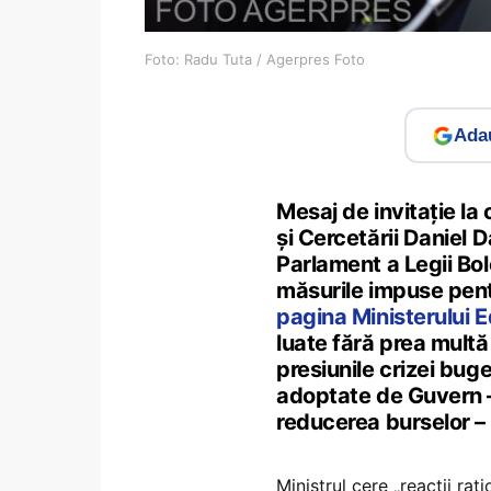
Foto: Radu Tuta / Agerpres Foto
Adau
Mesaj de invitație la 
și Cercetării Daniel 
Parlament a Legii Bolo
măsurile impuse pent
pagina Ministerului E
luate fără prea multă
presiunile crizei bug
adoptate de Guvern –
reducerea burselor – v
Ministrul cere „reacții rați