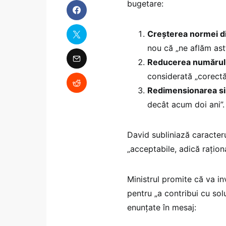
bugetare:
Creșterea normei d
nou că „ne aflăm ast
Reducerea numărului
considerată „corectă 
Redimensionarea si
decât acum doi ani”.
David subliniază caracteru
„acceptabile, adică rațion
Ministrul promite că va inv
pentru „a contribui cu solu
enunțate în mesaj: