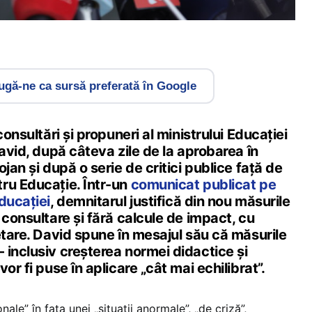
gă-ne ca sursă preferată în Google
consultări și propuneri al ministrului Educației
David, după câteva zile de la aprobarea în
jan și după o serie de critici publice față de
ru Educație. Într-un
comunicat publicat pe
ducației
, demnitarul justifică din nou măsurile
 consultare și fără calcule de impact, cu
etare. David spune în mesajul său că măsurile
 inclusiv creșterea normei didactice și
or fi puse în aplicare „cât mai echilibrat”.
onale” în fața unei „situații anormale”, „de criză”,