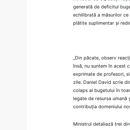
generată de deficitul buge
echilibrată a măsurilor c
plătite suplimentar și red
„Din păcate, observ reacți
însă, nu suntem în acest ca
exprimate de profesori, sin
zile. Daniel David scrie d
colaps al bugetului în toa
legate de resursa umană ș
contribuția domeniului nostr
Ministrul detaliază trei d