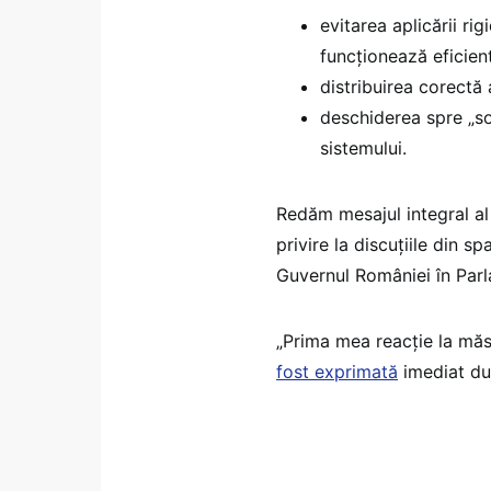
evitarea aplicării ri
funcționează eficient
distribuirea corectă 
deschiderea spre „so
sistemului.
Redăm mesajul integral al 
privire la discuțiile din 
Guvernul României în Par
„Prima mea reacție la măs
fost exprimată
imediat du