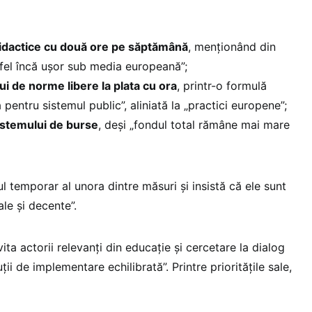
idactice cu două ore pe săptămână
, menționând din
fel încă ușor sub media europeană”;
 de norme libere la plata cu ora
, printr-o formulă
pentru sistemul public”, aliniată la „practici europene”;
stemului de burse
, deși „fondul total rămâne mai mare
l temporar al unora dintre măsuri și insistă că ele sunt
ale și decente”.
ita actorii relevanți din educație și cercetare la dialog
ții de implementare echilibrată”. Printre prioritățile sale,