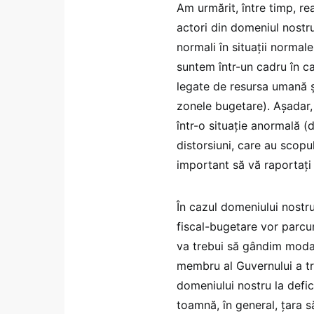
Am urmărit, între timp, rea
actori din domeniul nostr
normali în situații normal
suntem într-un cadru în ca
legate de resursa umană și
zonele bugetare). Așadar,
într-o situație anormală (d
distorsiuni, care au scopu
important să vă raportați
În cazul domeniului nostr
fiscal-bugetare vor parcu
va trebui să gândim modal
membru al Guvernului a tr
domeniului nostru la defici
toamnă, în general, țara 