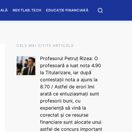
OALĂ
NEXTLAB.TECH
EDUCAȚIE FINANCIARĂ
CELE MAI CITITE ARTICOLE
Profesorul Petruț Rizea: O
profesoară a luat nota 4.90
la Titularizare, iar după
contestații nota a ajuns la
8.70 / Astfel de erori îmi
arată ce entuziasmați sunt
profesorii buni, cu
experiență să vină la
corectat și ce resurse
financiare sunt alocate unui
astfel de concurs important