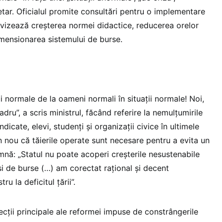
tar. Oficialul promite consultări pentru o implementare
e vizează creșterea normei didactice, reducerea orelor
imensionarea sistemului de burse.
i normale de la oameni normali în situații normale! Noi,
dru”, a scris ministrul, făcând referire la nemulțumirile
dicate, elevi, studenți și organizații civice în ultimele
in nou că tăierile operate sunt necesare pentru a evita un
mnă: „Statul nu poate acoperi creșterile nesustenabile
i de burse (…) am corectat rațional și decent
u la deficitul țării”.
irecții principale ale reformei impuse de constrângerile