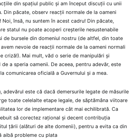
cțiile din spațiul public și am început discuții cu unii
u. Din păcate, observ reacții normale de la oameni
e! Noi, însă, nu suntem în acest cadru! Din păcate,
re statul nu poate acoperi creșterile nesustenabile
 de bursele din domeniul nostru (de altfel, din toate
 avem nevoie de reacții normale de la oameni normali
e criză!). Mai mult, văd o serie de manipulări și
l de a speria oamenii. De aceea, pentru adevăr, este
 la comunicarea oficială a Guvernului și a mea.
u, adevărul este că dacă demersurile legate de măsurile
rge toate celelalte etape legale, de săptămâna viitoare
itatea lor de implementare cât mai echilibrată. Ca
ebuit să corectez rațional și decent contribuția
tul țării (alături de alte domenii), pentru a evita ca din
să aibă probleme cu plata