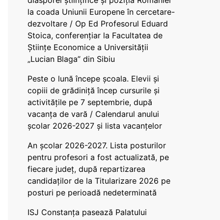
diasporei științifice și poziția României
la coada Uniunii Europene în cercetare-
dezvoltare / Op Ed Profesorul Eduard
Stoica, conferențiar la Facultatea de
Științe Economice a Universității
„Lucian Blaga” din Sibiu
Peste o lună începe școala. Elevii și
copiii de grădiniță încep cursurile și
activitățile pe 7 septembrie, după
vacanța de vară / Calendarul anului
școlar 2026-2027 și lista vacanțelor
An școlar 2026-2027. Lista posturilor
pentru profesori a fost actualizată, pe
fiecare județ, după repartizarea
candidaților de la Titularizare 2026 pe
posturi pe perioadă nedeterminată
ISJ Constanța pasează Palatului