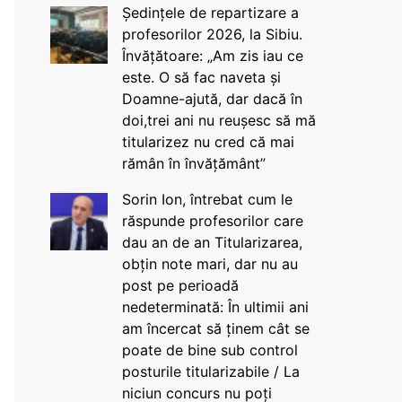
Ședințele de repartizare a
profesorilor 2026, la Sibiu.
Învățătoare: „Am zis iau ce
este. O să fac naveta și
Doamne-ajută, dar dacă în
doi,trei ani nu reușesc să mă
titularizez nu cred că mai
rămân în învățământ”
Sorin Ion, întrebat cum le
răspunde profesorilor care
dau an de an Titularizarea,
obțin note mari, dar nu au
post pe perioadă
nedeterminată: În ultimii ani
am încercat să ținem cât se
poate de bine sub control
posturile titularizabile / La
niciun concurs nu poți