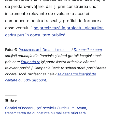
de predare-învățare, dar și prin construirea unor
instrumente relevante de evaluare a acestei
componente pentru traseul și profilul de formare a
absolventului”,
se precizează în proiectul planurilor-
cadru pus în consultare publică
.
Foto: ©
Pressmaster | Dreamstime.com
/
Dreamstime.com
sprijină educaţia din România şi oferă gratuit imagini stock
prin care
Edupedu.ro
îşi poate ilustra articolele cât mai
relevant posibil / Campania Back to school oferă posibilitatea
oricărei școli, profesor sau elev
să descarce imagini de
calitate cu 50% discount
.
Similare
Gabriel Vrînceanu, șef-serviciu Curriculum: Acum,
transmiterea de cunoștințe nu mai este prioritară,