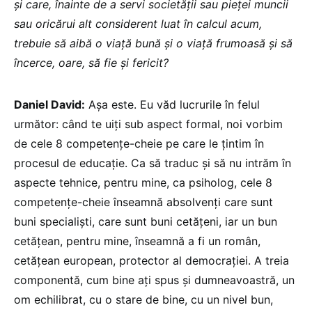
și care, înainte de a servi societății sau pieței muncii
sau oricărui alt considerent luat în calcul acum,
trebuie să aibă o viață bună și o viață frumoasă și să
încerce, oare, să fie și fericit?
Daniel David:
Așa este. Eu văd lucrurile în felul
următor: când te uiți sub aspect formal, noi vorbim
de cele 8 competențe-cheie pe care le țintim în
procesul de educație. Ca să traduc și să nu intrăm în
aspecte tehnice, pentru mine, ca psiholog, cele 8
competențe-cheie înseamnă absolvenți care sunt
buni specialiști, care sunt buni cetățeni, iar un bun
cetățean, pentru mine, înseamnă a fi un român,
cetățean european, protector al democrației. A treia
componentă, cum bine ați spus și dumneavoastră, un
om echilibrat, cu o stare de bine, cu un nivel bun,