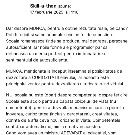
Skill-a-thon
spune:
17 februarie 2025 la 14:16
Dar despre MUNCA, pentru a obtine rezultate reale, pe cand?
Poti fi fericit si sa nu acumulezi niciun fel de cunostinte.
Scoala romaneasca tinde sa produca, mai degraba, persoane
autosuficient. Iar noile forme ale programelor par sa
defineasca un mediu perfect pentru imbunatatirea
sentimentului de autosuficienta.
MUNCA, mentionata la inceput inseamna si posibilitatea de
dezvoltare a CURIOZITATII elevului, iar aceasta este
principalul vector pentru dezvoltarea ulterioara a individului.
NU, scoala nu este (doar) despre competente, despre fericire.
Scoala este acolo pentru a capata obiceiuri de viata (nu
competente), pentru a dezvolta mecanisme care sa permita
inovarea, curiozitatea (inclusiv cercetarea), creativitatea,
dorinta de a afla ceva nou, oricand in viata. Competentele
sunt doar automatisme, nimic creativ in acestea.
Cand vom avea un ministru ADEVARAT al educatiei, vom