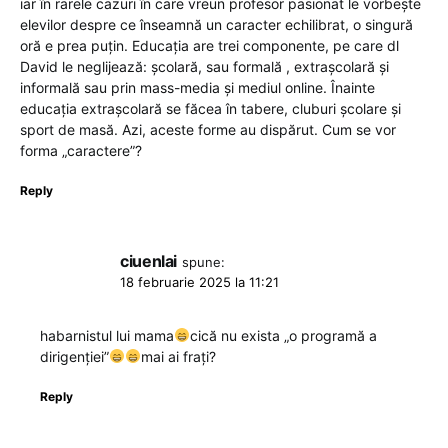
iar în rarele cazuri în care vreun profesor pasionat le vorbește
elevilor despre ce înseamnă un caracter echilibrat, o singură
oră e prea puțin. Educația are trei componente, pe care dl
David le neglijează: școlară, sau formală , extrașcolară și
informală sau prin mass-media și mediul online. Înainte
educația extrașcolară se făcea în tabere, cluburi școlare și
sport de masă. Azi, aceste forme au dispărut. Cum se vor
forma „caractere”?
Reply
ciuenlai
spune:
18 februarie 2025 la 11:21
habarnistul lui mama
cică nu exista „o programă a
dirigenției”
mai ai frați?
Reply