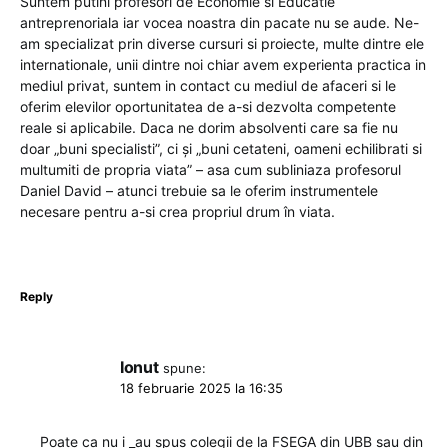
Suntem putini profesori de Economie si Educatie
antreprenoriala iar vocea noastra din pacate nu se aude. Ne-
am specializat prin diverse cursuri si proiecte, multe dintre ele
internationale, unii dintre noi chiar avem experienta practica in
mediul privat, suntem in contact cu mediul de afaceri si le
oferim elevilor oportunitatea de a-si dezvolta competente
reale si aplicabile. Daca ne dorim absolventi care sa fie nu
doar „buni specialisti”, ci și „buni cetateni, oameni echilibrati si
multumiti de propria viata” – asa cum subliniaza profesorul
Daniel David – atunci trebuie sa le oferim instrumentele
necesare pentru a-si crea propriul drum în viata.
Reply
Ionut
spune:
18 februarie 2025 la 16:35
Poate ca nu i _au spus colegii de la FSEGA din UBB sau din