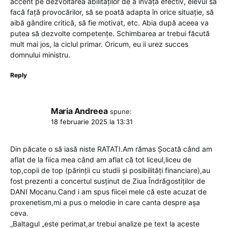
accent pe dezvoltarea abilităților de a învăța efectiv, elevul să
facă față provocărilor, să se poată adapta în orice situație, să
aibă gândire critică, să fie motivat, etc. Abia după aceea va
putea să dezvolte competențe. Schimbarea ar trebui făcută
mult mai jos, la ciclul primar. Oricum, eu ii urez succes
domnului ministru.
Reply
Maria Andreea
spune:
18 februarie 2025 la 13:31
Din păcate o să iasă niste RATATI.Am rămas Șocată când am
aflat de la fiica mea când am aflat că tot liceul,liceu de
top,copii de top (părinții cu studii și posibilități financiare),au
fost prezenti a concertul susținut de Ziua Îndrăgostiților de
DANI Mocanu.Cand i am spus fiicei mele că este acuzat de
proxenetism,mi a pus o melodie in care canta despre așa
ceva.
„Baltagul „este perimat,ar trebui analize pe text la aceste