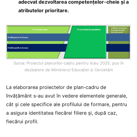
adecvat dezvoltarea competențelor-cheie și a
atributelor prioritare.
Sursa: Proiectul planurilor-cadru pentru liceu 2025, pus în
dezbatere de Ministerul Educației și Cercetării
La elaborarea proiectelor de plan-cadru de
învățământ s-au avut în vedere elementele generale,
cât și cele specifice ale profilului de formare, pentru
a asigura identitatea fiecărei filiere și, după caz,
fiecărui profil.