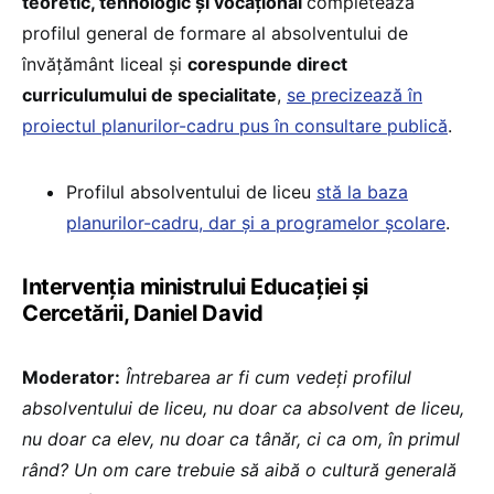
teoretic, tehnologic și vocațional
completează
profilul general de formare al absolventului de
învățământ liceal și
corespunde direct
curriculumului de specialitate
,
se precizează în
proiectul planurilor-cadru pus în consultare publică
.
Profilul absolventului de liceu
stă la baza
planurilor-cadru, dar și a programelor școlare
.
Intervenția ministrului Educației și
Cercetării, Daniel David
Moderator:
Întrebarea ar fi cum vedeți profilul
absolventului de liceu, nu doar ca absolvent de liceu,
nu doar ca elev, nu doar ca tânăr, ci ca om, în primul
rând? Un om care trebuie să aibă o cultură generală