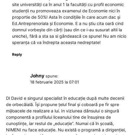
site universități ca în anul 1 la facultăți cu profil economic
studenții nu promoveaza examenul de Economie nici în
proportie de 50%! Asta în condițiile în care acum dac și
Ed.Antreprenoriala și Economie. E a nu știu cita oară cind
domnul vorbește din cărți (sau din ce i-au susurat altii la
ureche), fără a sta sa si gândească ce spune! Nu am nicio
speranța că va îndrepta aceasta nedreptate!
Reply
Johny
spune:
18 februarie 2025 la 07:01
Dl David e singurul specialist în educație după multe decenii
de orbecăială. Își propune țelul final și coboară pe fir spre
mijloacele de realizare a lui. In viziunea dânsului o singură
componentă a profilului liceanului tine de însușirea de
cunoștințe, iar restul de „educație”. Numai că în școală,
NIMENI nu face educație. Nu există o programă a dirigenției,