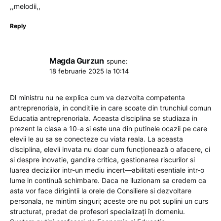
,,melodii,,
Reply
Magda Gurzun
spune:
18 februarie 2025 la 10:14
Dl ministru nu ne explica cum va dezvolta competenta
antreprenoriala, in conditiile in care scoate din trunchiul comun
Educatia antreprenoriala. Aceasta disciplina se studiaza in
prezent la clasa a 10-a si este una din putinele ocazii pe care
elevii le au sa se conecteze cu viata reala. La aceasta
disciplina, elevii invata nu doar cum funcționează o afacere, ci
si despre inovatie, gandire critica, gestionarea riscurilor si
luarea deciziilor intr-un mediu incert—abilitati esentiale intr-o
lume in continuă schimbare. Daca ne iluzionam sa credem ca
asta vor face dirigintii la orele de Consiliere si dezvoltare
personala, ne mintim singuri; aceste ore nu pot suplini un curs
structurat, predat de profesori specializați în domeniu.