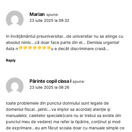
Marian
spune:
23 iulie 2025 la 09:32
In învățământul preuniversitar…de universitar nu se atinge cu
absolut nimic…că doar face parte din el… Demisia urgenta!
Asta n
u e decât discriminare crasă…
Reply
Părinte copil clasa I
spune:
23 iulie 2025 la 08:26
toate problemele din punctul domnului sunt legate de
domeniul fiscal…jalnic…va implor sa acordați atenție și
manualelor, caietelor speciale(care nu ar trebui sa existe din
punctul meu de vedere) ma refer la tipărire, conținut și mod
de exprimare…eu am făcut scoala doar cu manuale simple ce