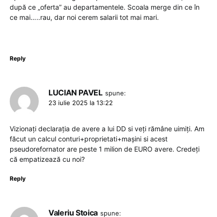
după ce „oferta” au departamentele. Scoala merge din ce în
ce mai…..rau, dar noi cerem salarii tot mai mari.
Reply
LUCIAN PAVEL
spune:
23 iulie 2025 la 13:22
Vizionați declarația de avere a lui DD si veți rămâne uimiți. Am
făcut un calcul conturi+proprietati+mașini si acest
pseudorefornator are peste 1 milion de EURO avere. Credeți
că empatizează cu noi?
Reply
Valeriu Stoica
spune: