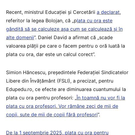
Recent, ministrul Educației și Cercetării
a declarat
,
referitor la legea Bolojan, că „p
lata cu ora este
gândită să se calculeze așa cum se calculează și în
alte domenii
”. Daniel David a afirmat că „scade
valoarea plății pe care o facem pentru o oră luată la
plata cu ora, dar este un calcul corect”.
Simion Hăncescu, președintele Federației Sindicatelor
Libere din Învățământ (FSLI), a precizat, pentru
Edupedu.ro, ce efecte are diminuarea cuantumului la
plata cu ora pentru profesori: „
În toamnă nu vor fi la
plata cu ora profesori. Vor rămâne zeci de mii de
copii, sute de mii de copii fără profesori
”.
De la 1 septembrie 2025, plata cu ora pentru