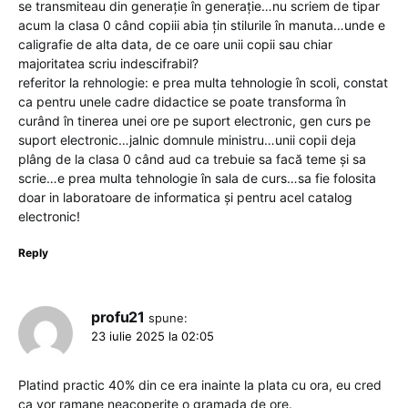
se transmiteau din generație în generație…nu scriem de tipar
acum la clasa 0 când copiii abia țin stilurile în manuta…unde e
caligrafie de alta data, de ce oare unii copii sau chiar
majoritatea scriu indescifrabil?
referitor la rehnologie: e prea multa tehnologie în scoli, constat
ca pentru unele cadre didactice se poate transforma în
curând în tinerea unei ore pe suport electronic, gen curs pe
suport electronic…jalnic domnule ministru…unii copii deja
plâng de la clasa 0 când aud ca trebuie sa facă teme și sa
scrie…e prea multa tehnologie în sala de curs…sa fie folosita
doar in laboratoare de informatica și pentru acel catalog
electronic!
Reply
profu21
spune:
23 iulie 2025 la 02:05
Platind practic 40% din ce era inainte la plata cu ora, eu cred
ca vor ramane neacoperite o gramada de ore.