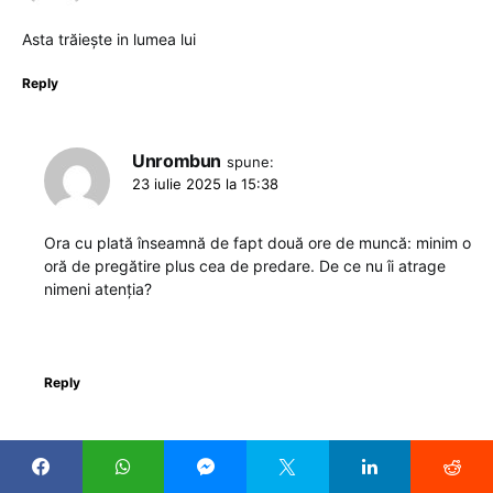
Asta trăiește in lumea lui
Reply
Unrombun
spune:
23 iulie 2025 la 15:38
Ora cu plată înseamnă de fapt două ore de muncă: minim o
oră de pregătire plus cea de predare. De ce nu îi atrage
nimeni atenția?
Reply
kostika
spune:
22 iulie 2025 la 15:10