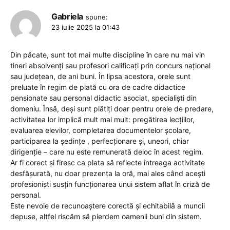
Gabriela
spune:
23 iulie 2025 la 01:43
Din păcate, sunt tot mai multe discipline în care nu mai vin
tineri absolvenți sau profesori calificați prin concurs național
sau județean, de ani buni. În lipsa acestora, orele sunt
preluate în regim de plată cu ora de cadre didactice
pensionate sau personal didactic asociat, specialiști din
domeniu. Însă, deși sunt plătiți doar pentru orele de predare,
activitatea lor implică mult mai mult: pregătirea lecțiilor,
evaluarea elevilor, completarea documentelor școlare,
participarea la ședințe , perfecționare și, uneori, chiar
dirigenție – care nu este remunerată deloc în acest regim.
Ar fi corect și firesc ca plata să reflecte întreaga activitate
desfășurată, nu doar prezența la oră, mai ales când acești
profesioniști susțin funcționarea unui sistem aflat în criză de
personal.
Este nevoie de recunoaștere corectă și echitabilă a muncii
depuse, altfel riscăm să pierdem oamenii buni din sistem.