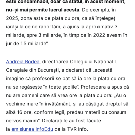
este condamnabil, doar că statul, în acest moment,
nu-și mai permite lucrul acesta
. De exemplu, în
2025, zona asta de plata cu ora, ca să înțelegeți
iarăși la ce ne raportăm, a ajuns la aproximativ 3
miliarde, spre 3 miliarde, în timp ce în 2022 aveam în
jur de 1.5 miliarde”.
Andreia Bodea
, directoarea Colegiului Național I. L.
Caragiale din București, a declarat că „această
imagine că profesorii se bat să ia ore la plata cu ora
nu se regăsește în toate școlile”. Profesoara a spus că
nu are oameni care să vrea ore la plata cu ora: „Au o
vechime mare în învățământ, și-au câștigat dreptul să
aibă 16 ore, conform legii, predau materii cu consum
nervos maxim”. Declarațiile au fost făcute
la
emisiunea InfoEdu
de la TVR Info.