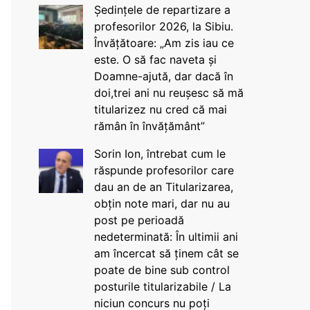
Ședințele de repartizare a
profesorilor 2026, la Sibiu.
Învățătoare: „Am zis iau ce
este. O să fac naveta și
Doamne-ajută, dar dacă în
doi,trei ani nu reușesc să mă
titularizez nu cred că mai
rămân în învățământ”
Sorin Ion, întrebat cum le
răspunde profesorilor care
dau an de an Titularizarea,
obțin note mari, dar nu au
post pe perioadă
nedeterminată: În ultimii ani
am încercat să ținem cât se
poate de bine sub control
posturile titularizabile / La
niciun concurs nu poți