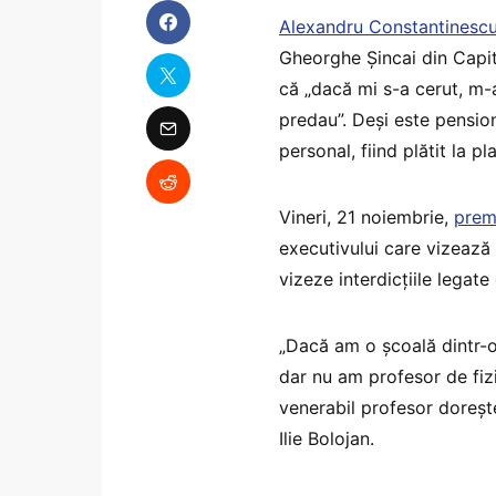
Alexandru Constantinesc
Gheorghe Şincai din Capita
că „dacă mi s-a cerut, m-a
predau”. Deși este pension
personal, fiind plătit la 
Vineri, 21 noiembrie,
premi
executivului care vizează 
vizeze interdicțiile legate
„Dacă am o școală dintr-o
dar nu am profesor de fizi
venerabil profesor doreșt
Ilie Bolojan.