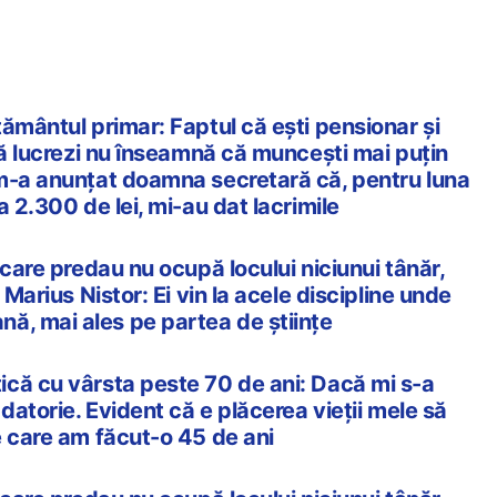
ământul primar: Faptul că eşti pensionar şi
să lucrezi nu înseamnă că munceşti mai puţin
m-a anunţat doamna secretară că, pentru luna
a 2.300 de lei, mi-au dat lacrimile
 care predau nu ocupă locului niciunui tânăr,
 Marius Nistor: Ei vin la acele discipline unde
ă, mai ales pe partea de științe
că cu vârsta peste 70 de ani: Dacă mi s-a
 datorie. Evident că e plăcerea vieţii mele să
e care am făcut-o 45 de ani