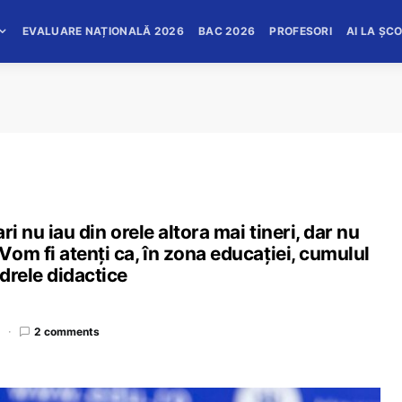
EVALUARE NAȚIONALĂ 2026
BAC 2026
PROFESORI
AI LA ȘC
i nu iau din orele altora mai tineri, dar nu
om fi atenți ca, în zona educației, cumulul
drele didactice
d
2 comments