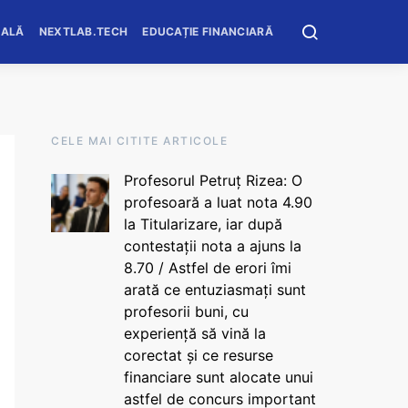
OALĂ
NEXTLAB.TECH
EDUCAȚIE FINANCIARĂ
CELE MAI CITITE ARTICOLE
Profesorul Petruț Rizea: O
profesoară a luat nota 4.90
la Titularizare, iar după
contestații nota a ajuns la
8.70 / Astfel de erori îmi
arată ce entuziasmați sunt
profesorii buni, cu
experiență să vină la
corectat și ce resurse
financiare sunt alocate unui
astfel de concurs important