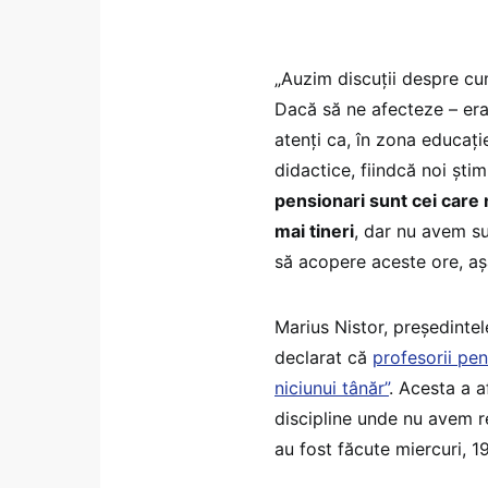
„Auzim discuții despre cu
Dacă să ne afecteze – era
atenți ca, în zona educați
didactice, fiindcă noi știm
pensionari sunt cei care n
mai tineri
, dar nu avem s
să acopere aceste ore, aș
Marius Nistor, președintel
declarat că
profesorii pe
niciunui tânăr”
. Acesta a a
discipline unde nu avem re
au fost făcute miercuri, 