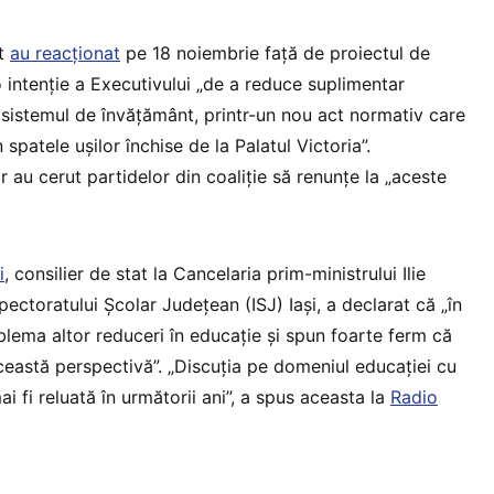
nt
au reacționat
pe 18 noiembrie față de proiectul de
 intenție a Executivului „de a reduce suplimentar
n sistemul de învățământ, printr-un nou act normativ care
 spatele ușilor închise de la Palatul Victoria”.
r au cerut partidelor din coaliție să renunțe la „aceste
i
, consilier de stat la Cancelaria prim-ministrului Ilie
pectoratului Școlar Județean (ISJ) Iași, a declarat că „în
lema altor reduceri în educație și spun foarte ferm că
această perspectivă”. „Discuția pe domeniul educației cu
ai fi reluată în următorii ani”, a spus aceasta la
Radio