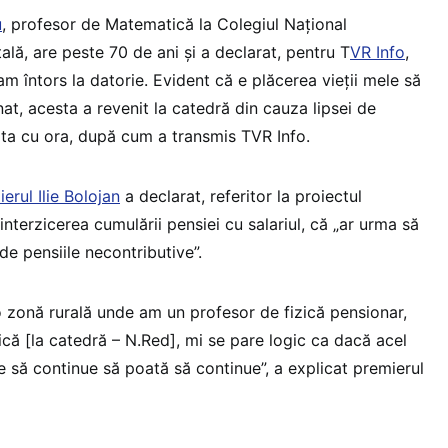
u
, profesor de Matematică la Colegiul Naţional
lă, are peste 70 de ani și a declarat, pentru T
VR Info
,
m întors la datorie. Evident că e plăcerea vieţii mele să
at, acesta a revenit la catedră din cauza lipsei de
plata cu ora, după cum a transmis TVR Info.
erul Ilie Bolojan
a declarat, referitor la proiectul
interzicerea cumulării pensiei cu salariul, că „ar urma să
 de pensiile necontributive”.
 zonă rurală unde am un profesor de fizică pensionar,
că [la catedră – N.Red], mi se pare logic ca dacă acel
e să continue să poată să continue”, a explicat premierul