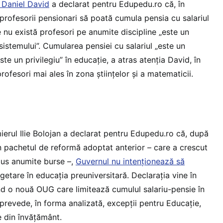
l Daniel David
a declarat pentru Edupedu.ro că, în
 profesorii pensionari să poată cumula pensia cu salariul
de nu există profesori pe anumite discipline „este un
istemului”. Cumularea pensiei cu salariul „este un
e un privilegiu” în educație, a atras atenția David, în
rofesori mai ales în zona științelor și a matematicii.
ierul Ilie Bolojan a declarat pentru Edupedu.ro că, după
in pachetul de reformă adoptat anterior – care a crescut
dus anumite burse –,
Guvernul nu intenționează să
etare în educația preuniversitară. Declarația vine în
ind o nouă OUG care limitează cumulul salariu-pensie în
 prevede, în forma analizată, excepții pentru Educație,
le din învățământ.