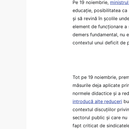
Pe 19 noiembrie,
ministru
educație, posibilitatea ca
și să revină în școlile un
element de funcționare a s
demers fundamental, nu est
contextul unui deficit de p
Tot pe 19 noiembrie, prem
măsurile deja aplicate pr
normele didactice și a re
introducă alte reduceri
bug
contextul discuțiilor priv
sectorul public și care nu
fapt criticat de sindicate