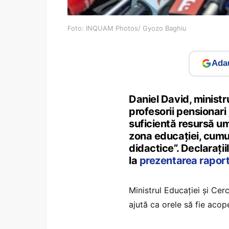
Foto: INQUAM Photos/ Gyozo Baghiu
Adau
Daniel David, ministru
profesorii pensionari 
suficientă resursă um
zona educației, cumu
didactice”. Declarații
la
prezentarea rapor
Ministrul Educației și Cerc
ajută ca orele să fie acope