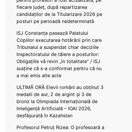
pentru profesori a fost actualizată, pe
fiecare județ, după repartizarea
candidaților de la Titularizare 2026 pe
posturi pe perioadă nedeterminată
ISJ Constanța pasează Palatului
Copiilor executarea hotărârii prin care
Tribunalul a suspendat chiar deciziile
Inspectoratului de tăiere a posturilor:
Obligațiile vă revin „în totalitate” / ISJ
susține că s-a conformat pentru că nu
a mai emis alte acte
ULTIMĂ ORĂ Elevii români au obținut 3
medalii de aur, 2 de argint și 3 de
bronz la Olimpiada Internațională de
Inteligență Artificială – IOAI 2026,
desfășurată în Kazahstan
Profesorul Petruț Rizea: O profesoară a