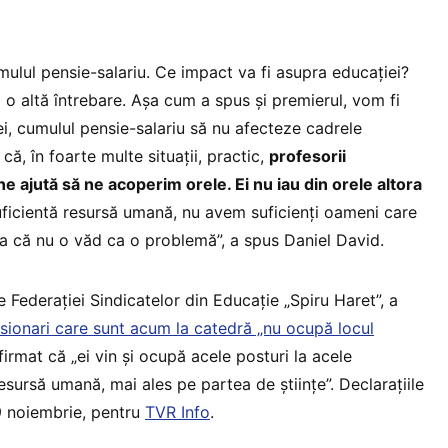
mulul pensie-salariu. Ce impact va fi asupra educației?
 o altă întrebare. Așa cum a spus și premierul, vom fi
ei, cumulul pensie-salariu să nu afecteze cadrele
 că, în foarte multe situații, practic,
profesorii
e ajută să ne acoperim orele. Ei nu iau din orele altora
uficientă resursă umană, nu avem suficienți oameni care
a că nu o văd ca o problemă”, a spus Daniel David.
e Federației Sindicatelor din Educație „Spiru Haret”, a
nsionari care sunt acum la catedră „nu ocupă locul
firmat că „ei vin și ocupă acele posturi la acele
sursă umană, mai ales pe partea de științe”. Declarațiile
19 noiembrie, pentru
TVR Info
.