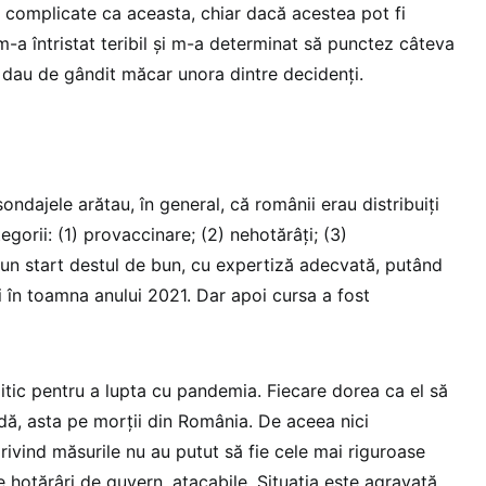
e complicate ca aceasta, chiar dacă acestea pot fi
 m-a întristat teribil și m-a determinat să punctez câteva
i dau de gândit măcar unora dintre decidenți.
ondajele arătau, în general, că românii erau distribuiți
tegorii: (1) provaccinare; (2) nehotărâți; (3)
, un start destul de bun, cu expertiză adecvată, putând
 în toamna anului 2021. Dar apoi cursa a fost
litic pentru a lupta cu pandemia. Fiecare dorea ca el să
ardă, asta pe morții din România. De aceea nici
rivind măsurile nu au putut să fie cele mai riguroase
pe hotărâri de guvern, atacabile. Situația este agravată