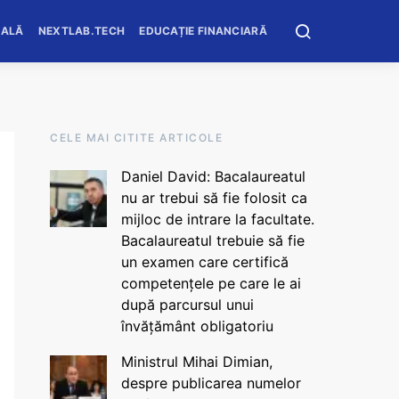
OALĂ
NEXTLAB.TECH
EDUCAȚIE FINANCIARĂ
CELE MAI CITITE ARTICOLE
Daniel David: Bacalaureatul
nu ar trebui să fie folosit ca
mijloc de intrare la facultate.
Bacalaureatul trebuie să fie
un examen care certifică
competențele pe care le ai
după parcursul unui
învățământ obligatoriu
Ministrul Mihai Dimian,
despre publicarea numelor