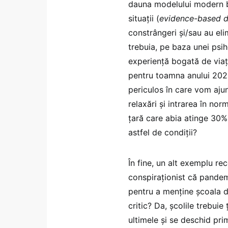
dauna modelului modern bi
situații (
evidence-based d
constrângeri și/sau au e
trebuia, pe baza unei psih
experiență bogată de viață
pentru toamna anului 2021)
periculos în care vom aju
relaxări și intrarea în nor
țară care abia atinge 30% 
astfel de condiții?
În fine, un alt exemplu re
conspiraționist că pandem
pentru a menține școala 
critic? Da, școlile trebuie
ultimele și se deschid prim