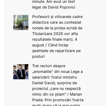
minute. Am avut un text
legat de David Popovici
Profesorii și viitoarele cadre
didactice care au contestat
notele de la proba scrisă de
Titularizare 2026 vor afla
rezultatele finale marți, 4
august / Când încep
ședințele de repartizare pe
posturi
Trei rectori despre
„anomaliile” din noua Lege a
salarizării: fostul ministru
Daniel David, surprins de
proiectul „care nu respectă
nimic din ce știam” / Marian
Preda: Prin promovări foarte
mulți ajung să ia mai puțini