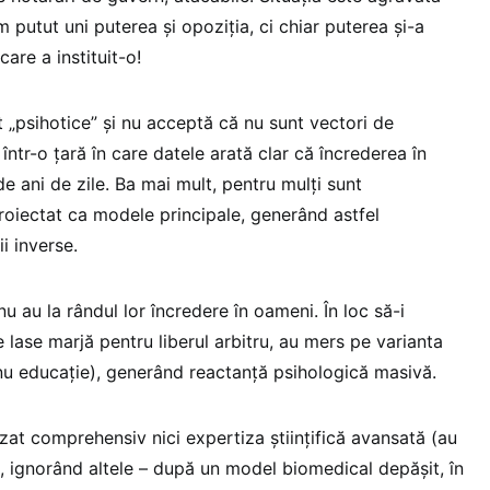
 putut uni puterea și opoziția, ci chiar puterea și-a
 care a instituit-o!
nt „psihotice” și nu acceptă că nu sunt vectori de
într-o țară în care datele arată clar că încrederea în
de ani de zile. Ba mai mult, pentru mulți sunt
oiectat ca modele principale, generând astfel
i inverse.
nu au la rândul lor încredere în oameni. În loc să-i
e lase marjă pentru liberul arbitru, au mers pe varianta
u educație), generând reactanță psihologică masivă.
rizat comprehensiv nici expertiza științifică avansată (au
 ignorând altele – după un model biomedical depășit, în