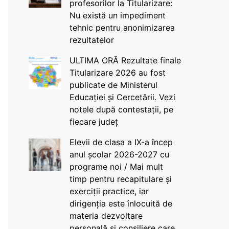
profesorilor la Titularizare:
Nu există un impediment
tehnic pentru anonimizarea
rezultatelor
ULTIMA ORĂ Rezultate finale
Titularizare 2026 au fost
publicate de Ministerul
Educației și Cercetării. Vezi
notele după contestații, pe
fiecare județ
Elevii de clasa a IX-a încep
anul școlar 2026-2027 cu
programe noi / Mai mult
timp pentru recapitulare și
exerciții practice, iar
dirigenția este înlocuită de
materia dezvoltare
personală și consiliere care