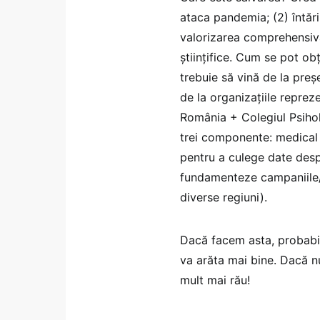
ataca pandemia; (2) întărir
valorizarea comprehensivă 
științifice. Cum se pot obț
trebuie să vină de la preș
de la organizațiile reprez
România + Colegiul Psihol
trei componente: medical 
pentru a culege date despr
fundamenteze campaniile/ i
diverse regiuni).
Dacă facem asta, probabil 
va arăta mai bine. Dacă nu
mult mai rău!