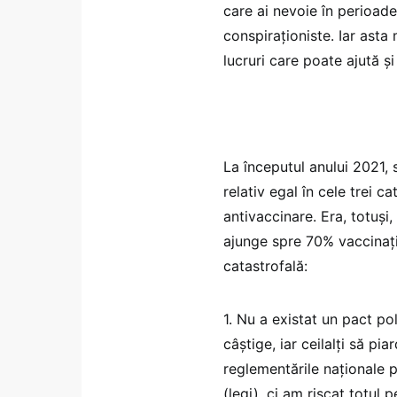
care ai nevoie în perioad
conspiraționiste. Iar asta
lucruri care poate ajută ș
La începutul anului 2021, s
relativ egal în cele trei ca
antivaccinare. Era, totuși
ajunge spre 70% vaccinați
catastrofală:
1. Nu a existat un pact po
câștige, iar ceilalți să pi
reglementările naționale p
(legi), ci am riscat totul 