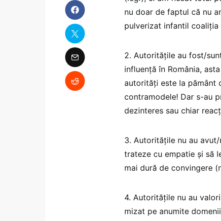
nu doar de faptul că nu am
pulverizat infantil coaliția
2. Autoritățile au fost/su
influență în România, asta 
autorități este la pământ 
contramodele! Dar s-au pr
dezinteres sau chiar reacți
3. Autoritățile nu au avut/
trateze cu empatie și să l
mai dură de convingere (n
4. Autoritățile nu au valo
mizat pe anumite domenii,