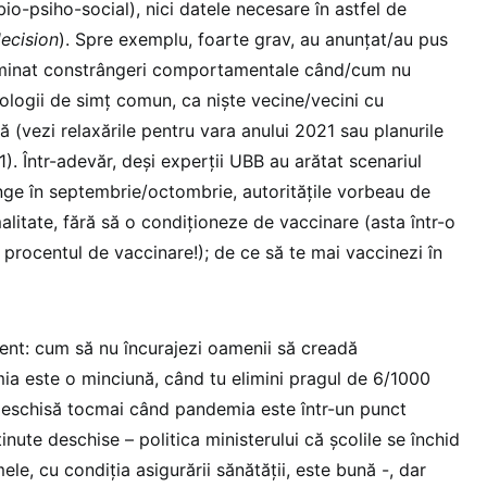
o-psiho-social), nici datele necesare în astfel de
ecision
). Spre exemplu, foarte grav, au anunțat/au pus
liminat constrângeri comportamentale când/cum nu
ologii de simț comun, ca niște vecine/vecini cu
 (vezi relaxările pentru vara anului 2021 sau planurile
. Într-adevăr, deși experții UBB au arătat scenariul
nge în septembrie/octombrie, autoritățile vorbeau de
malitate, fără să o condiționeze de vaccinare (asta într-o
procentul de vaccinare!); de ce să te mai vaccinezi în
cent: cum să nu încurajezi oamenii să creadă
ia este o minciună, când tu elimini pragul de 6/1000
deschisă tocmai când pandemia este într-un punct
 ținute deschise – politica ministerului că școlile se închid
ele, cu condiția asigurării sănătății, este bună -, dar