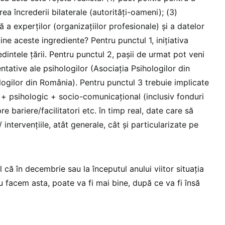
ea încrederii bilaterale (autorități-oameni); (3)
a experților (organizațiilor profesionale) și a datelor
ine aceste ingrediente? Pentru punctul 1, inițiativa
edintele țării. Pentru punctul 2, pașii de urmat pot veni
entative ale psihologilor (Asociația Psihologilor din
ogilor din România). Pentru punctul 3 trebuie implicate
+ psihologic + socio-comunicațional (inclusiv fonduri
e bariere/facilitatori etc. în timp real, date care să
ntervențiile, atât generale, cât și particularizate pe
că în decembrie sau la începutul anului viitor situația
 facem asta, poate va fi mai bine, după ce va fi însă