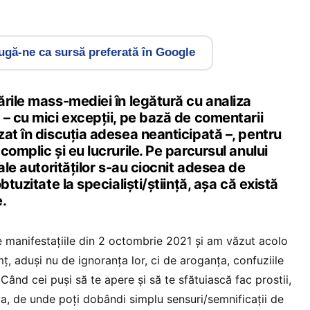
gă-ne ca sursă preferată în Google
rile mass-mediei în legătură cu analiza
– cu mici excepții, pe bază de comentarii
at în discuția adesea neanticipată –, pentru
complic și eu lucrurile. Pe parcursul anului
ale autorităților s-au ciocnit adesea de
btuzitate la specialiști/știință, așa că există
.
e manifestațiile din 2 octombrie 2021 și am văzut acolo
ț, aduși nu de ignoranța lor, ci de aroganța, confuziile
 Când cei puși să te apere și să te sfătuiască fac prostii,
va, de unde poți dobândi simplu sensuri/semnificații de