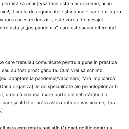
se permită să anunțe/să facă asta mai devreme, nu în
ei!; dincolo de argumentele științifice – care pot fi pro
favoarea acestei decizii –, este vorba de mesajul
ntre asta și „jos pandemia”, care este acum diferența?
e care trebuiau comunicate pentru a pune în practică
it sau au fost prost gândite. Cum vrei să schimbi
ex. adaptare la pandemie/vaccinare) fără implicarea
Dacă organizațiile de specialitate ale psihologilor ar fi
ut, cred că cea mai mare parte din nehotărâții din
nare și altfel ar arăta astăzi rata de vaccinare și țara
).
ă asta este rețeta realistă: (1) pact politic pentru a