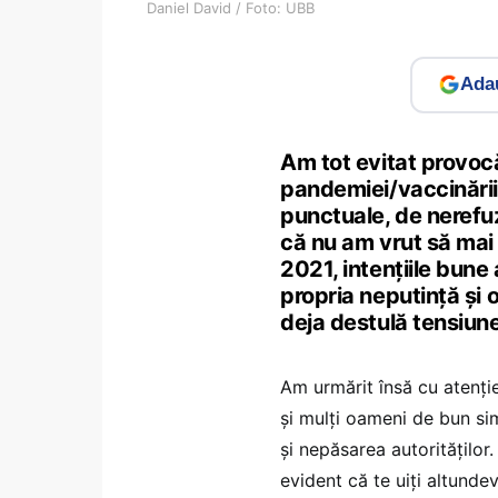
Daniel David / Foto: UBB
Adau
Am tot evitat provocă
pandemiei/vaccinării 
punctuale, de nerefuz
că nu am vrut să mai 
2021, intențiile bune 
propria neputință și o
deja destulă tensiune
Am urmărit însă cu atenți
și mulți oameni de bun sim
și nepăsarea autorităților.
evident că te uiți altunde