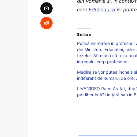
din România şi, în context
care
Edupedu.ro
îşi poate 
Similare
Puțină încredere în profesorii v
din Ministerul Educației, celo
tezelor: Afirmația că teza poa
întregului corp profesoral
Mediile se vor putea încheia ș
indiferent de numărul de ore, 
LIVE VIDEO Raed Arafat, după 
pat liber la ATI în țară sau în 