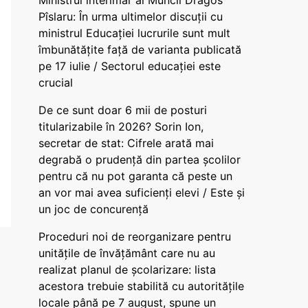
Ministrul interimar al Muncii Dragos
Pîslaru: În urma ultimelor discuții cu
ministrul Educației lucrurile sunt mult
îmbunătățite față de varianta publicată
pe 17 iulie / Sectorul educației este
crucial
De ce sunt doar 6 mii de posturi
titularizabile în 2026? Sorin Ion,
secretar de stat: Cifrele arată mai
degrabă o prudență din partea școlilor
pentru că nu pot garanta că peste un
an vor mai avea suficienți elevi / Este și
un joc de concurență
Proceduri noi de reorganizare pentru
unitățile de învățământ care nu au
realizat planul de școlarizare: lista
acestora trebuie stabilită cu autoritățile
locale până pe 7 august, spune un