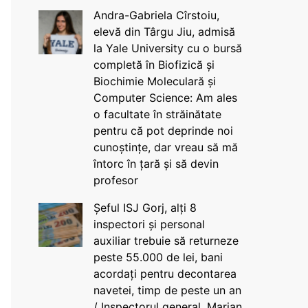
Andra-Gabriela Cîrstoiu,
elevă din Târgu Jiu, admisă
la Yale University cu o bursă
completă în Biofizică și
Biochimie Moleculară și
Computer Science: Am ales
o facultate în străinătate
pentru că pot deprinde noi
cunoștințe, dar vreau să mă
întorc în țară și să devin
profesor
Șeful ISJ Gorj, alți 8
inspectori și personal
auxiliar trebuie să returneze
peste 55.000 de lei, bani
acordați pentru decontarea
navetei, timp de peste un an
/ Inspectorul general, Marian