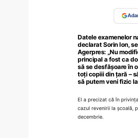
Adau
Datele examenelor na
declarat Sorin Ion, se
Agerpres: „Nu modifi
principal a fost ca d
să se desfăşoare în o
toţi copiii din ţară –
să putem veni fizic la
El a precizat că în privinţ
cazul revenirii la şcoală,
decembrie.