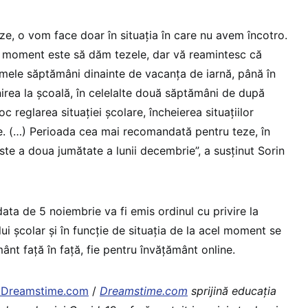
teze, o vom face doar în situaţia în care nu avem încotro.
t moment este să dăm tezele, dar vă reamintesc că
ltimele săptămâni dinainte de vacanţa de iarnă, până în
nirea la şcoală, în celelalte două săptămâni de după
c reglarea situaţiei şcolare, încheierea situaţiilor
e. (…) Perioada cea mai recomandată pentru teze, în
 este a doua jumătate a lunii decembrie”, a susţinut Sorin
ta de 5 noiembrie va fi emis ordinul cu privire la
lui şcolar şi în funcţie de situaţia de la acel moment se
ânt faţă în faţă, fie pentru învăţământ online.
| Dreamstime.com
/
Dreamstime.com
sprijină educaţia