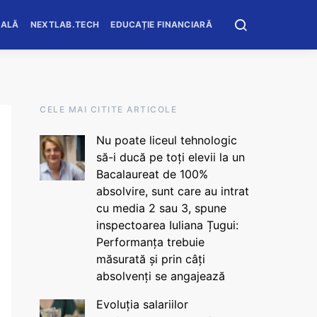
OALĂ
NEXTLAB.TECH
EDUCAȚIE FINANCIARĂ
CELE MAI CITITE ARTICOLE
Nu poate liceul tehnologic
să-i ducă pe toți elevii la un
Bacalaureat de 100%
absolvire, sunt care au intrat
cu media 2 sau 3, spune
inspectoarea Iuliana Țugui:
Performanța trebuie
măsurată și prin câți
absolvenți se angajează
Evoluția salariilor