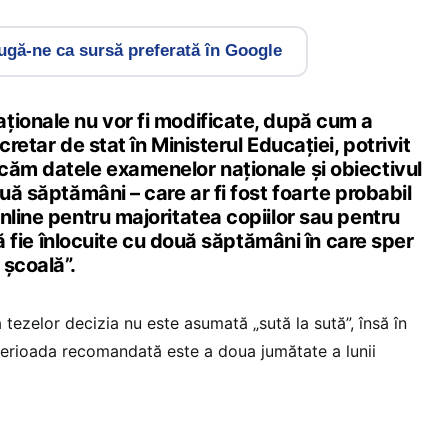
gă-ne ca sursă preferată în Google
ționale nu vor fi modificate, după cum a
cretar de stat în Ministerul Educației, potrivit
căm datele examenelor naţionale şi obiectivul
ouă săptămâni – care ar fi fost foarte probabil
nline pentru majoritatea copiilor sau pentru
 să fie înlocuite cu două săptămâni în care sper
 şcoală”.
a tezelor decizia nu este asumată „sută la sută”, însă în
 perioada recomandată este a doua jumătate a lunii