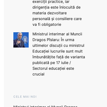
exerciții practice, iar
dirigenția este înlocuită de
materia dezvoltare
personală și consiliere care
va fi obligatorie
Ministrul interimar al Muncii
Dragos Pîslaru: În urma
ultimelor discuții cu ministrul
Educației lucrurile sunt mult
îmbunătățite față de varianta
publicată pe 17 iulie /
Sectorul educației este
crucial
CELE MAI NOI