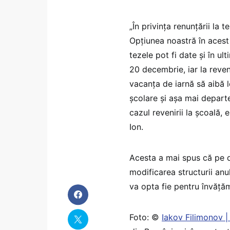
„În privinţa renunţării la 
Opţiunea noastră în aces
tezele pot fi date şi în u
20 decembrie, iar la reve
vacanţa de iarnă să aibă lo
şcolare şi aşa mai depart
cazul revenirii la şcoală,
Ion.
Acesta a mai spus că pe da
modificarea structurii anu
va opta fie pentru învăţăm
Foto: ©
Iakov Filimonov 