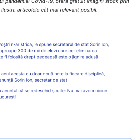
ul pandemiei Covid-19, oferă gratuit imagini stock prin
ilustra articolele cât mai relevant posibil.
oștri n-ar strica, le spune secretarul de stat Sorin Ion,
r aproape 300 de mii de elevi care cer eliminarea
te fi folosită drept pedeapsă este o jignire adusă
i anul acesta cu doar două note la fiecare disciplină,
anunță Sorin Ion, secretar de stat
anunțul că se redeschid școlile: Nu mai avem niciun
București