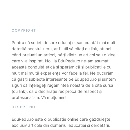
COPYRIGHT
Pentru că scrieți despre educație, sau cu atât mai mult
datorită acestui lucru, ar fi util să citați cu link, atunci
când preluați un articol, părți dintr-un articol sau o idee
care v-a inspirat. Noi, la EduPedu.ro ne-am asumat
această conduită etică și sperăm că și publicațiile cu
mult mai multă experiență vor face la fel. Ne bucurăm
că găsiți subiecte interesante pe Edupedu.ro și suntem
siguri că înțelegeți rugămintea noastră de a cita sursa
(cu link), ca o declarație reciprocă de respect și
profesionalism. Vă mulțumim!
DESPRE NOI
EduPedu.ro este o publicație online care găzduiește
exclusiv articole din domeniul educației și cercetării.