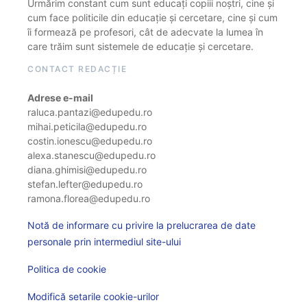
Urmărim constant cum sunt educați copiii noștri, cine și
cum face politicile din educație și cercetare, cine și cum
îi formează pe profesori, cât de adecvate la lumea în
care trăim sunt sistemele de educație și cercetare.
CONTACT REDACȚIE
Adrese e-mail
raluca.pantazi@edupedu.ro
mihai.peticila@edupedu.ro
costin.ionescu@edupedu.ro
alexa.stanescu@edupedu.ro
diana.ghimisi@edupedu.ro
stefan.lefter@edupedu.ro
ramona.florea@edupedu.ro
Notă de informare cu privire la prelucrarea de date
personale prin intermediul site-ului
Politica de cookie
Modifică setarile cookie-urilor