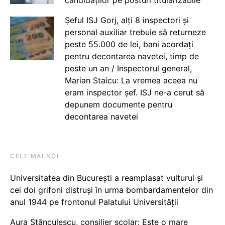
candidaților pe posturi titularizabile
Șeful ISJ Gorj, alți 8 inspectori și
personal auxiliar trebuie să returneze
peste 55.000 de lei, bani acordați
pentru decontarea navetei, timp de
peste un an / Inspectorul general,
Marian Staicu: La vremea aceea nu
eram inspector șef. ISJ ne-a cerut să
depunem documente pentru
decontarea navetei
CELE MAI NOI
Universitatea din București a reamplasat vulturul și
cei doi grifoni distruși în urma bombardamentelor din
anul 1944 pe frontonul Palatului Universității
Aura Stănculescu, consilier școlar: Este o mare