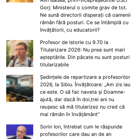
Alin Badea, prim-vicepreședinte USLI
Gorj: Ministerul o comite grav de tot.
Ne sună directorii disperați că oamenii
rămân fără posturi. Ce se întâmplă cu
învățătorii, cu educatorii?
Profesor de Istorie cu 9.70 la
Titularizare 2026: Nu prea sunt mari
așteptările. Din păcate nu sunt posturi
titularizabile
Ședințele de repartizare a profesorilor
2026, la Sibiu. Învățătoare: „Am zis iau
ce este. O să fac naveta și Doamne-
ajută, dar dacă în doi,trei ani nu
reușesc să mă titularizez nu cred că
mai rămân în învățământ”
Sorin Ion, întrebat cum le răspunde
profesorilor care dau an de an