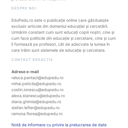
DESPRE NOI
EduPedu.ro este o publicație online care găzduiește
exclusiv articole din domeniul educației și cercetării.
Urmărim constant cum sunt educați copiii noștri, cine și
cum face politicile din educație și cercetare, cine și cum
îi formează pe profesori, cât de adecvate la lumea în
care trăim sunt sistemele de educație și cercetare.
CONTACT REDACȚIE
Adrese e-mail
raluca.pantazi@edupedu.ro
mihai.peticila@edupedu.ro
costin.ionescu@edupedu.ro
alexa.stanescu@edupedu.ro
diana.ghimisi@edupedu.ro
stefan.lefter@edupedu.ro
ramona.florea@edupedu.ro
Notă de informare cu privire la prelucrarea de date