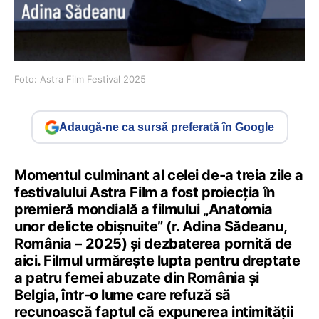
Foto: Astra Film Festival 2025
Adaugă-ne ca sursă preferată în Google
Momentul culminant al celei de-a treia zile a
festivalului Astra Film a fost proiecția în
premieră mondială a filmului „Anatomia
unor delicte obișnuite” (r. Adina Sădeanu,
România – 2025) și dezbaterea pornită de
aici. Filmul urmărește lupta pentru dreptate
a patru femei abuzate din România și
Belgia, într-o lume care refuză să
recunoască faptul că expunerea intimității