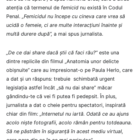
atenția că termenul de
femicid
nu există în Codul
Penal.
„Femicidul nu începe cu cineva care vrea să
ucidă o femeie, ci are multe interacțiuni înainte și
multă durere după”,
a mai spus jurnalista.
„De ce dai share dacă știi că faci rău?”
este una
dintre replicile din filmul „Anatomia unor delicte
obișnuite”
care au impresionat-o pe Paula Herlo, care
a dat și un răspuns: trebuie schimbată urgent
legislația astfel încât „să nu dai share” măcar
gândindu-te că vei fi putea fi pedepsit. În plus,
jurnalista a dat o cheie pentru spectatori, inspirată
chiar din film:
„Internetul nu iartă. Odată ce au ajuns
acolo niște fotografii, acolo rămân pentru totdeauna.
Să ne păstrăm în siguranță în acest mediu virtual,