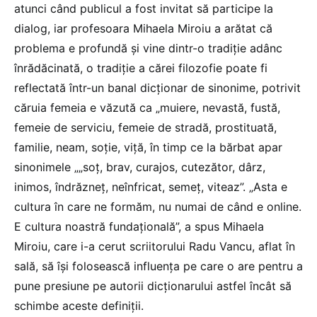
atunci când publicul a fost invitat să participe la
dialog, iar profesoara Mihaela Miroiu a arătat că
problema e profundă și vine dintr-o tradiție adânc
înrădăcinată, o tradiție a cărei filozofie poate fi
reflectată într-un banal dicționar de sinonime, potrivit
căruia femeia e văzută ca „muiere, nevastă, fustă,
femeie de serviciu, femeie de stradă, prostituată,
familie, neam, soție, viță, în timp ce la bărbat apar
sinonimele „„soț, brav, curajos, cutezător, dârz,
inimos, îndrăzneț, neînfricat, semeț, viteaz”. „Asta e
cultura în care ne formăm, nu numai de când e online.
E cultura noastră fundațională”, a spus Mihaela
Miroiu, care i-a cerut scriitorului Radu Vancu, aflat în
sală, să își folosească influența pe care o are pentru a
pune presiune pe autorii dicționarului astfel încât să
schimbe aceste definiții.