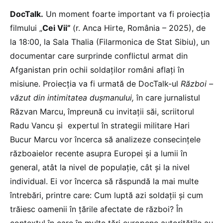
DocTalk.
Un moment foarte important va fi proiecția
filmului „
Cei Vii”
(r. Anca Hirte, România – 2025), de
la 18:00, la Sala Thalia (Filarmonica de Stat Sibiu), un
documentar care surprinde conflictul armat din
Afganistan prin ochii soldaților români aflați în
misiune. Proiecția va fi urmată de DocTalk-ul
Război –
văzut din intimitatea dușmanului,
în care jurnalistul
Răzvan Marcu, împreună cu invitații săi, scriitorul
Radu Vancu și expertul în strategii militare Hari
Bucur Marcu vor încerca să analizeze consecințele
războaielor recente asupra Europei și a lumii în
general, atât la nivel de populație, cât și la nivel
individual. Ei vor încerca să răspundă la mai multe
întrebări, printre care: Cum luptă azi soldații și cum
trăiesc oamenii în țările afectate de război? În