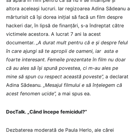
să apară în film pentru ca să nu li se întâmple și
altora aceleași lucruri. Iar regizoarea Adina Sădeanu a
mărturisit că își dorea inițial să facă un film despre
hackeri dar, în lipsă de finanțări, s-a îndreptat către
victimele acestora. A lucrat 7 ani la acest
documentar.
„A durat mult pentru că e și despre felul
în care ajungi să te apropii de oameni, iar asta e
foarte interesant. Femeile prezentate în film nu doar
că au ales să își spună povestea, ci m-au ales pe
mine să spun cu respect această poveste”,
a declarat
Adina Sădeanu
.
„Mesajul filmului e să înțelegem că
acest fenomen ucide”,
a mai spus ea.
DocTalk. „Când începe femicidul?”
Dezbaterea moderată de Paula Herlo, ale cărei