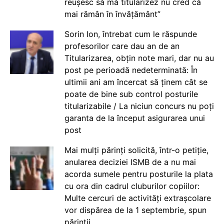
reușesc să mă titularizez nu cred că
mai rămân în învățământ”
Sorin Ion, întrebat cum le răspunde
profesorilor care dau an de an
Titularizarea, obțin note mari, dar nu au
post pe perioadă nedeterminată: În
ultimii ani am încercat să ținem cât se
poate de bine sub control posturile
titularizabile / La niciun concurs nu poți
garanta de la început asigurarea unui
post
Mai mulți părinți solicită, într-o petiție,
anularea deciziei ISMB de a nu mai
acorda sumele pentru posturile la plata
cu ora din cadrul cluburilor copiilor:
Multe cercuri de activități extrașcolare
vor dispărea de la 1 septembrie, spun
părinții