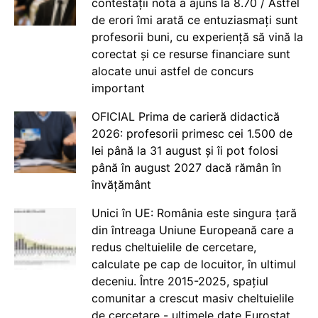
contestații nota a ajuns la 8.70 / Astfel
de erori îmi arată ce entuziasmați sunt
profesorii buni, cu experiență să vină la
corectat și ce resurse financiare sunt
alocate unui astfel de concurs
important
OFICIAL Prima de carieră didactică
2026: profesorii primesc cei 1.500 de
lei până la 31 august și îi pot folosi
până în august 2027 dacă rămân în
învățământ
Unici în UE: România este singura țară
din întreaga Uniune Europeană care a
redus cheltuielile de cercetare,
calculate pe cap de locuitor, în ultimul
deceniu. Între 2015-2025, spațiul
comunitar a crescut masiv cheltuielile
de cercetare - ultimele date Eurostat