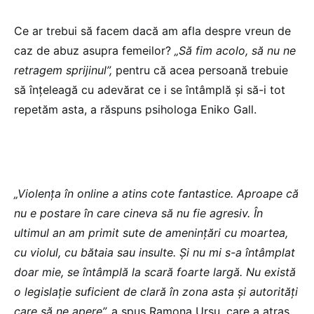
Ce ar trebui să facem dacă am afla despre vreun de
caz de abuz asupra femeilor?
„Să fim acolo, să nu ne
retragem sprijinul”,
pentru că acea persoană trebuie
să înțeleagă cu adevărat ce i se întâmplă și să-i tot
repetăm asta, a răspuns psihologa Eniko Gall.
„Violența în online a atins cote fantastice. Aproape că
nu e postare în care cineva să nu fie agresiv. În
ultimul an am primit sute de amenințări cu moartea,
cu violul, cu bătaia sau insulte. Și nu mi s-a întâmplat
doar mie, se întâmplă la scară foarte largă. Nu există
o legislație suficient de clară în zona asta și autorități
care să ne apere”,
a spus Ramona Ursu, care a atras