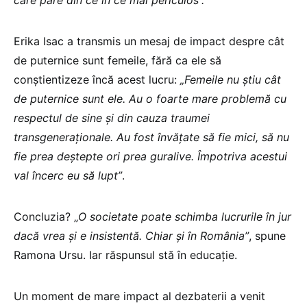
care pare din ce în ce mai periculos”.
Erika Isac a transmis un mesaj de impact despre cât
de puternice sunt femeile, fără ca ele să
conștientizeze încă acest lucru:
„Femeile nu știu cât
de puternice sunt ele. Au o foarte mare problemă cu
respectul de sine și din cauza traumei
transgeneraționale. Au fost învățate să fie mici, să nu
fie prea deștepte ori prea guralive. Împotriva acestui
val încerc eu să lupt”
.
Concluzia? „
O societate poate schimba lucrurile în jur
dacă vrea și e insistentă. Chiar și în România”
, spune
Ramona Ursu. Iar răspunsul stă în educație.
Un moment de mare impact al dezbaterii a venit