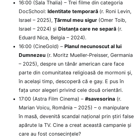
16:00 (Sala Thalia) – Trei filme din categoria
DocSchool:
Identitate temporară
(r. Roni Levin,
Israel – 2025),
Țărmul meu sigur
(Omer Toib,
Israel – 2024) și
Distanța care ne separă
(r.
Eduard Nica, Belgia – 2024).
16:00 (CineGold) –
Planul necunoscut al lui
Dumnezeu
(r. Moritz Mueller-Preisser, Germania
– 2025), despre un tânăr american care face
parte din comunitatea religioasă de mormoni și,
în același timp, descoperă că e gay. E pus în
fața unor alegeri privind cele două orientări.
17:00 (Astra Film Cinema) –
#savesorina
(r.
Marian Voicu, România – 2025) – o manipulare
în masă, devenită scandal național prin știri false
apărute la TV. Cine a creat această campanie și
care au fost consecințele?