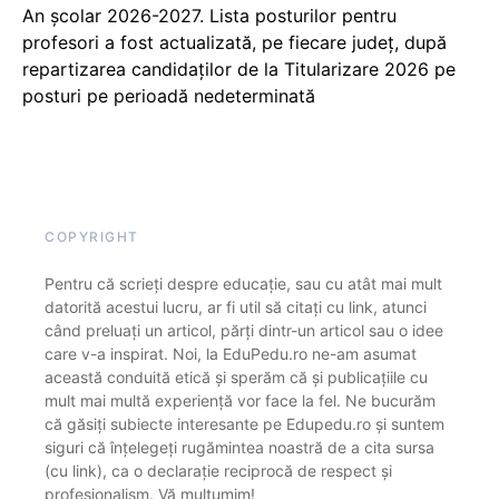
An școlar 2026-2027. Lista posturilor pentru
profesori a fost actualizată, pe fiecare județ, după
repartizarea candidaților de la Titularizare 2026 pe
posturi pe perioadă nedeterminată
COPYRIGHT
Pentru că scrieți despre educație, sau cu atât mai mult
datorită acestui lucru, ar fi util să citați cu link, atunci
când preluați un articol, părți dintr-un articol sau o idee
care v-a inspirat. Noi, la EduPedu.ro ne-am asumat
această conduită etică și sperăm că și publicațiile cu
mult mai multă experiență vor face la fel. Ne bucurăm
că găsiți subiecte interesante pe Edupedu.ro și suntem
siguri că înțelegeți rugămintea noastră de a cita sursa
(cu link), ca o declarație reciprocă de respect și
profesionalism. Vă mulțumim!