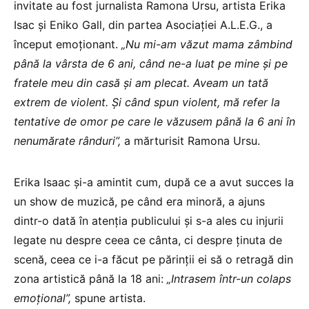
invitate au fost jurnalista Ramona Ursu, artista Erika
Isac și Eniko Gall, din partea Asociației A.L.E.G., a
început emoționant.
„Nu mi-am văzut mama zâmbind
până la vârsta de 6 ani, când ne-a luat pe mine și pe
fratele meu din casă și am plecat. Aveam un tată
extrem de violent. Și când spun violent, mă refer la
tentative de omor pe care le văzusem până la 6 ani în
nenumărate rânduri”,
a mărturisit Ramona Ursu.
Erika Isaac și-a amintit cum, după ce a avut succes la
un show de muzică, pe când era minoră, a ajuns
dintr-o dată în atenția publicului și s-a ales cu injurii
legate nu despre ceea ce cânta, ci despre ținuta de
scenă, ceea ce i-a făcut pe părinții ei să o retragă din
zona artistică până la 18 ani:
„Intrasem într-un colaps
emoțional”,
spune artista.