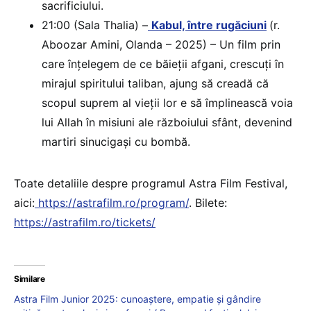
sacrificiului.
21:00 (Sala Thalia) –
Kabul, între rugăciuni
(r.
Aboozar Amini, Olanda – 2025) – Un film prin
care înțelegem de ce băieții afgani, crescuți în
mirajul spiritului taliban, ajung să creadă că
scopul suprem al vieții lor e să împlinească voia
lui Allah în misiuni ale războiului sfânt, devenind
martiri sinucigași cu bombă.
Toate detaliile despre programul Astra Film Festival,
aici:
https://astrafilm.ro/program/
. Bilete:
https://astrafilm.ro/tickets/
Similare
Astra Film Junior 2025: cunoaștere, empatie și gândire