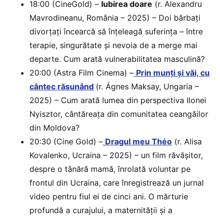
18:00 (CineGold) –
Iubirea doare
(r. Alexandru
Mavrodineanu, România – 2025) – Doi bărbați
divorțați încearcă să înțeleagă suferința – între
terapie, singurătate și nevoia de a merge mai
departe. Cum arată vulnerabilitatea masculină?
20:00 (Astra Film Cinema) –
Prin munți și văi, cu
cântec răsunând
(r. Ágnes Maksay, Ungaria –
2025) – Cum arată lumea din perspectiva Ilonei
Nyisztor, cântăreața din comunitatea ceangăilor
din Moldova?
20:30 (Cine Gold) –
Dragul meu Théo
(r. Alisa
Kovalenko, Ucraina – 2025) – un film răvășitor,
despre o tânără mamă, înrolată voluntar pe
frontul din Ucraina, care înregistrează un jurnal
video pentru fiul ei de cinci ani. O mărturie
profundă a curajului, a maternității și a