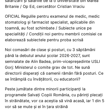
salarizării și salariile de la o universitate din Marea
Britanie / Op Ed, cercetător Cristian Vraciu
OFICIAL Regulile pentru examenul de medic, medic
stomatolog și farmacist specialist, aplicabile din
toamnă, au fost schimbate / Subiecte unice pe
specialități / Condiții noi pentru membrii comisiei ce
elaborează subiectele pentru proba scrisă
Noi comasări de clase și posturi, cu 3 săptămâni
până la debutul anului școlar 2026-2027, sunt
semnalate de Alin Badea, prim-vicepreședinte USLI
Gorj: Ministerul o comite grav de tot. Ne sună
directorii disperați că oamenii rămân fără posturi. Ce
se întâmplă cu învățătorii, cu educatorii?
Peste jumătate dintre minorii participanți la
programele Salvați Copiii România, cu părinți plecați
în străinătate, vor ca aceștia să vină acasă, iar 1 din 5
vor să se mute și ei în țara străină