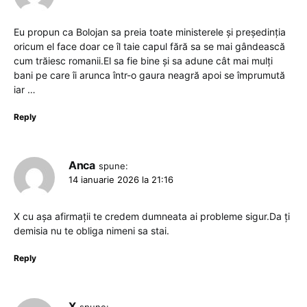
Eu propun ca Bolojan sa preia toate ministerele și președinția
oricum el face doar ce îl taie capul fără sa se mai gândească
cum trăiesc romanii.El sa fie bine și sa adune cât mai mulți
bani pe care îi arunca într-o gaura neagră apoi se împrumută
iar …
Reply
Anca
spune:
14 ianuarie 2026 la 21:16
X cu așa afirmații te credem dumneata ai probleme sigur.Da ți
demisia nu te obliga nimeni sa stai.
Reply
X