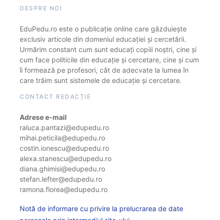
DESPRE NOI
EduPedu.ro este o publicație online care găzduiește
exclusiv articole din domeniul educației și cercetării.
Urmărim constant cum sunt educați copiii noștri, cine și
cum face politicile din educație și cercetare, cine și cum
îi formează pe profesori, cât de adecvate la lumea în
care trăim sunt sistemele de educație și cercetare.
CONTACT REDACȚIE
Adrese e-mail
raluca.pantazi@edupedu.ro
mihai.peticila@edupedu.ro
costin.ionescu@edupedu.ro
alexa.stanescu@edupedu.ro
diana.ghimisi@edupedu.ro
stefan.lefter@edupedu.ro
ramona.florea@edupedu.ro
Notă de informare cu privire la prelucrarea de date