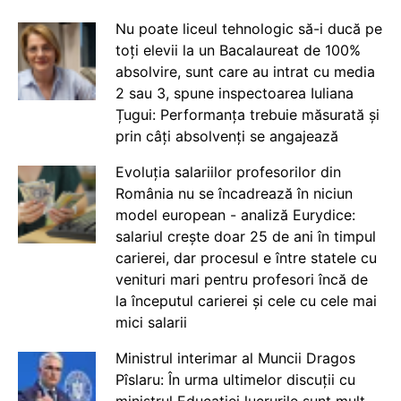
Nu poate liceul tehnologic să-i ducă pe
toți elevii la un Bacalaureat de 100%
absolvire, sunt care au intrat cu media
2 sau 3, spune inspectoarea Iuliana
Țugui: Performanța trebuie măsurată și
prin câți absolvenți se angajează
Evoluția salariilor profesorilor din
România nu se încadrează în niciun
model european - analiză Eurydice:
salariul crește doar 25 de ani în timpul
carierei, dar procesul e între statele cu
venituri mari pentru profesori încă de
la începutul carierei și cele cu cele mai
mici salarii
Ministrul interimar al Muncii Dragos
Pîslaru: În urma ultimelor discuții cu