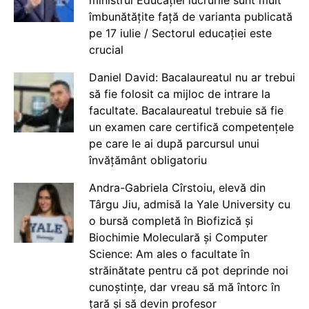
ministrul Educației lucrurile sunt mult
îmbunătățite față de varianta publicată
pe 17 iulie / Sectorul educației este
crucial
Daniel David: Bacalaureatul nu ar trebui
să fie folosit ca mijloc de intrare la
facultate. Bacalaureatul trebuie să fie
un examen care certifică competențele
pe care le ai după parcursul unui
învățământ obligatoriu
Andra-Gabriela Cîrstoiu, elevă din
Târgu Jiu, admisă la Yale University cu
o bursă completă în Biofizică și
Biochimie Moleculară și Computer
Science: Am ales o facultate în
străinătate pentru că pot deprinde noi
cunoștințe, dar vreau să mă întorc în
țară și să devin profesor