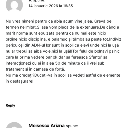
spune:
14 ianuarie 2026 la 16:35
Nu vrea nimeni pentru ca abia acum vine jalea. Grevă pe
termen nelimitat.Si asa vom pleca de la extenuare.De când a
mărit norma sunt epuizată pentru ca nu mai este nicio
ordine,nicio disciplină, e balamuc și tămbălău peste tot.Indivizi
periculoși din ADN-ul lor sunt în scoli ca elevi unde nici la ușă
nu ar trebui sa aibă voie,nici la ușă!!Tor felul de bolnavi psihic
care la prima vedere par ok dar sa ferească Sfântu’ sa
interacționezi cu ei în alea 50 de minute ca ii vrei sub
tratament și în camasa de forță.
Nu ma credeți?Duceti-va în scoli sa vedeți astfel de elemente
în desfășurare!
Reply
Moisescu Ariana
spune: