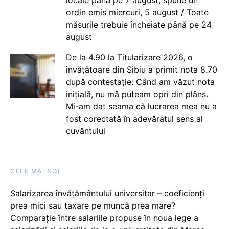
locale până pe 7 august, spune un
ordin emis miercuri, 5 august / Toate
măsurile trebuie încheiate până pe 24
august
De la 4.90 la Titularizare 2026, o
învățătoare din Sibiu a primit nota 8.70
după contestație: Când am văzut nota
inițială, nu mă puteam opri din plâns.
Mi-am dat seama că lucrarea mea nu a
fost corectată în adevăratul sens al
cuvântului
CELE MAI NOI
Salarizarea învățământului universitar – coeficienți
prea mici sau taxare pe muncă prea mare?
Comparație între salariile propuse în noua lege a