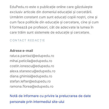
EduPedu.ro este o publicație online care găzduiește
exclusiv articole din domeniul educației și cercetării.
Urmărim constant cum sunt educați copiii noștri, cine și
cum face politicile din educație și cercetare, cine și cum
îi formează pe profesori, cât de adecvate la lumea în
care trăim sunt sistemele de educație și cercetare.
CONTACT REDACȚIE
Adrese e-mail
raluca.pantazi@edupedu.ro
mihai.peticila@edupedu.ro
costin.ionescu@edupedu.ro
alexa.stanescu@edupedu.ro
diana.ghimisi@edupedu.ro
stefan.lefter@edupedu.ro
ramona.florea@edupedu.ro
Notă de informare cu privire la prelucrarea de date
personale prin intermediul site-ului