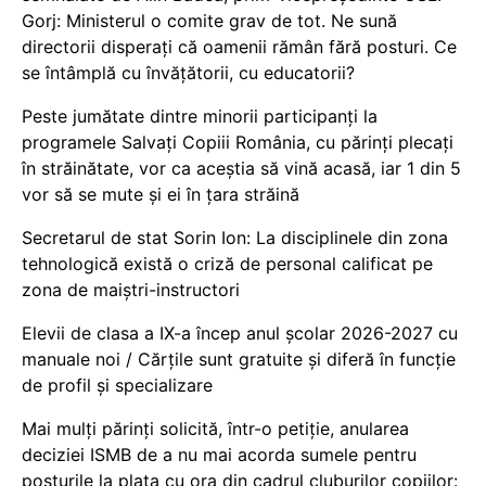
Gorj: Ministerul o comite grav de tot. Ne sună
directorii disperați că oamenii rămân fără posturi. Ce
se întâmplă cu învățătorii, cu educatorii?
Peste jumătate dintre minorii participanți la
programele Salvați Copiii România, cu părinți plecați
în străinătate, vor ca aceștia să vină acasă, iar 1 din 5
vor să se mute și ei în țara străină
Secretarul de stat Sorin Ion: La disciplinele din zona
tehnologică există o criză de personal calificat pe
zona de maiștri-instructori
Elevii de clasa a IX-a încep anul școlar 2026-2027 cu
manuale noi / Cărțile sunt gratuite și diferă în funcție
de profil și specializare
Mai mulți părinți solicită, într-o petiție, anularea
deciziei ISMB de a nu mai acorda sumele pentru
posturile la plata cu ora din cadrul cluburilor copiilor: