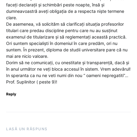
faceți declarații și schimbări peste noapte, însă și
dumneavoastră aveți obligația de a respecta niște termene
clare.
De asemenea, vă solicităm să clarificați situația profesorilor
titulari care predau discipline pentru care nu au susținut
examenul de titularizare și să reglementați această practică.
Ori suntem specialiști în domeniul în care predăm, ori nu
suntem. În prezent, diploma de studii universitare pare că nu
mai are nicio valoare.
Dorim să ne comunicați, cu onestitate și transparență, dacă și
în anul următor ne veți bloca accesul în sistem. Vrem adevărul!
In speranta ca nu ne veti numi din nou “ oameni nepregatiti”…
Prof. Suplinitor ( peste 9)!
Reply
LASĂ UN RĂSPUNS