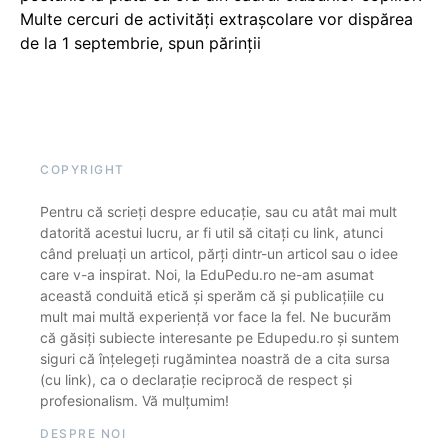
Multe cercuri de activități extrașcolare vor dispărea
de la 1 septembrie, spun părinții
COPYRIGHT
Pentru că scrieți despre educație, sau cu atât mai mult
datorită acestui lucru, ar fi util să citați cu link, atunci
când preluați un articol, părți dintr-un articol sau o idee
care v-a inspirat. Noi, la EduPedu.ro ne-am asumat
această conduită etică și sperăm că și publicațiile cu
mult mai multă experiență vor face la fel. Ne bucurăm
că găsiți subiecte interesante pe Edupedu.ro și suntem
siguri că înțelegeți rugămintea noastră de a cita sursa
(cu link), ca o declarație reciprocă de respect și
profesionalism. Vă mulțumim!
DESPRE NOI