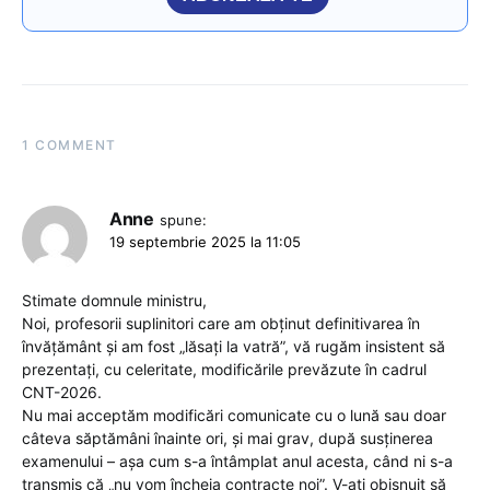
1 COMMENT
Anne
spune:
19 septembrie 2025 la 11:05
Stimate domnule ministru,
Noi, profesorii suplinitori care am obținut definitivarea în
învățământ și am fost „lăsați la vatră”, vă rugăm insistent să
prezentați, cu celeritate, modificările prevăzute în cadrul
CNT-2026.
Nu mai acceptăm modificări comunicate cu o lună sau doar
câteva săptămâni înainte ori, și mai grav, după susținerea
examenului – așa cum s-a întâmplat anul acesta, când ni s-a
transmis că „nu vom încheia contracte noi”. V-ați obișnuit să