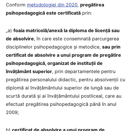
Conform
metodologiei din 2020
,
pregătirea
psihopedagogică este certificată
prin:
„a)
foaia matricolă/anexă la diploma de licenţă sau
de absolvire
, în care este consemnată parcurgerea
disciplinelor psihopedagogice şi metodice,
sau prin
certificat de absolvire a unui program de pregătire
psihopedagogică, organizat de instituţii de
învăţământ superior
, prin departamentele pentru
pregătirea personalului didactic, pentru absolvenţii cu
diplomă ai învăţământului superior de lungă sau de
scurtă durată şi ai învăţământului postliceal, care au
efectuat pregătirea psihopedagogică până în anul
2009;
b)
certificat de absolvire a unui program de