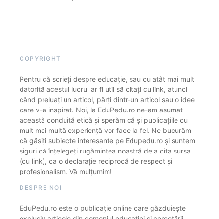
COPYRIGHT
Pentru că scrieți despre educație, sau cu atât mai mult
datorită acestui lucru, ar fi util să citați cu link, atunci
când preluați un articol, părți dintr-un articol sau o idee
care v-a inspirat. Noi, la EduPedu.ro ne-am asumat
această conduită etică și sperăm că și publicațiile cu
mult mai multă experiență vor face la fel. Ne bucurăm
că găsiți subiecte interesante pe Edupedu.ro și suntem
siguri că înțelegeți rugămintea noastră de a cita sursa
(cu link), ca o declarație reciprocă de respect și
profesionalism. Vă mulțumim!
DESPRE NOI
EduPedu.ro este o publicație online care găzduiește
exclusiv articole din domeniul educației și cercetării.