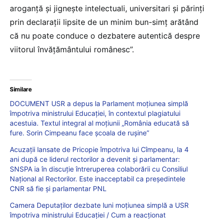
aroganţă şi jigneşte intelectuali, universitari şi părinţi
prin declaraţii lipsite de un minim bun-simţ arătând
că nu poate conduce o dezbatere autentică despre
viitorul învăţământului românesc”.
Similare
DOCUMENT USR a depus la Parlament moțiunea simplă
împotriva ministrului Educației, în contextul plagiatului
acestuia. Textul integral al moțiunii „România educată să
fure. Sorin Cimpeanu face școala de rușine”
Acuzații lansate de Pricopie împotriva lui Cîmpeanu, la 4
ani după ce liderul rectorilor a devenit și parlamentar:
SNSPA ia în discuție întreruperea colaborării cu Consiliul
Național al Rectorilor. Este inacceptabil ca președintele
CNR să fie și parlamentar PNL
Camera Deputaților dezbate luni moțiunea simplă a USR
împotriva ministrului Educației / Cum a reacționat