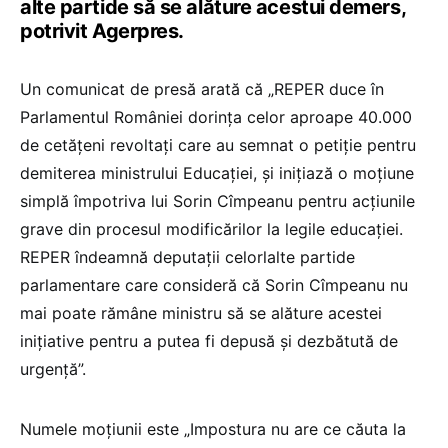
alte partide să se alăture acestui demers,
potrivit Agerpres.
Un comunicat de presă arată că „REPER duce în
Parlamentul României dorinţa celor aproape 40.000
de cetăţeni revoltaţi care au semnat o petiţie pentru
demiterea ministrului Educaţiei, şi iniţiază o moţiune
simplă împotriva lui Sorin Cîmpeanu pentru acţiunile
grave din procesul modificărilor la legile educaţiei.
REPER îndeamnă deputaţii celorlalte partide
parlamentare care consideră că Sorin Cîmpeanu nu
mai poate rămâne ministru să se alăture acestei
iniţiative pentru a putea fi depusă şi dezbătută de
urgenţă”.
Numele moţiunii este „Impostura nu are ce căuta la