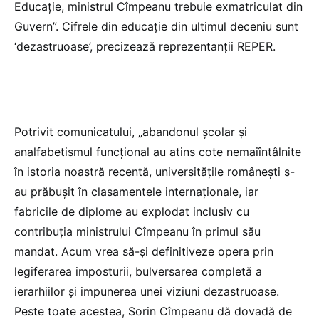
Educaţie, ministrul Cîmpeanu trebuie exmatriculat din
Guvern”. Cifrele din educaţie din ultimul deceniu sunt
‘dezastruoase’, precizează reprezentanţii REPER.
Potrivit comunicatului, „abandonul şcolar şi
analfabetismul funcţional au atins cote nemaiîntâlnite
în istoria noastră recentă, universităţile româneşti s-
au prăbuşit în clasamentele internaţionale, iar
fabricile de diplome au explodat inclusiv cu
contribuţia ministrului Cîmpeanu în primul său
mandat. Acum vrea să-şi definitiveze opera prin
legiferarea imposturii, bulversarea completă a
ierarhiilor şi impunerea unei viziuni dezastruoase.
Peste toate acestea, Sorin Cîmpeanu dă dovadă de