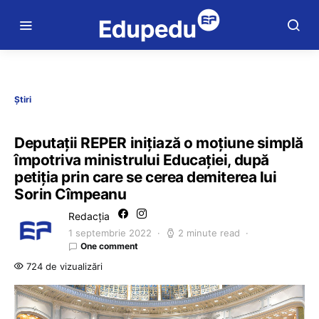
Știri
Deputaţii REPER iniţiază o moţiune simplă
împotriva ministrului Educaţiei, după
petiția prin care se cerea demiterea lui
Sorin Cîmpeanu
Redacția
1 septembrie 2022
2 minute read
One comment
724 de vizualizări