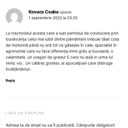
Kovacs Csaba
spune:
1 septembrie 2022 la 23:25
La tractoristul acesta care a luat permisul de conducere prin
bunăvoința celui mai iubit dintre pămănteni trebuie tăiat cota
de motorină pănă nu ară tot ce găsește în cale; specialist în
agronomie care nu face diferența intre grău și buruiană, o
calamitate, un uragan de gradul 5 care nu lasă in urma lui
nimic viu . Un călăreț grotesc al apocalipsei care distruge
învățămăntul .
Reply
LASĂ UN RĂSPUNS
Adresa ta de email nu va fi publicată.
Câmpurile obligatorii