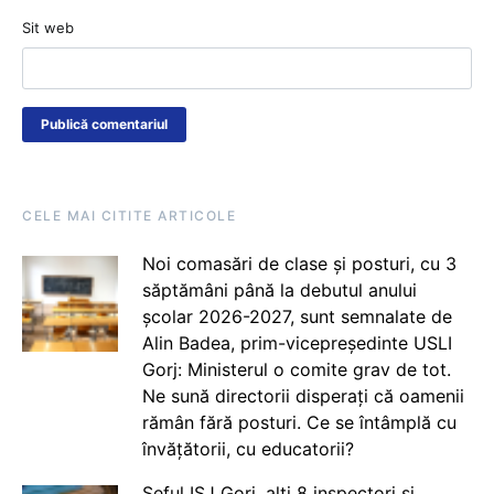
Sit web
CELE MAI CITITE ARTICOLE
Noi comasări de clase și posturi, cu 3
săptămâni până la debutul anului
școlar 2026-2027, sunt semnalate de
Alin Badea, prim-vicepreședinte USLI
Gorj: Ministerul o comite grav de tot.
Ne sună directorii disperați că oamenii
rămân fără posturi. Ce se întâmplă cu
învățătorii, cu educatorii?
Șeful ISJ Gorj, alți 8 inspectori și