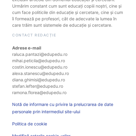
Urmărim constant cum sunt educați copiii noștri, cine și
cum face politicile din educație și cercetare, cine și cum
îi formează pe profesori, cât de adecvate la lumea în
care trăim sunt sistemele de educație și cercetare.
CONTACT REDACȚIE
Adrese e-mail
raluca.pantazi@edupedu.ro
mihai.peticila@edupedu.ro
costin.ionescu@edupedu.ro
alexa.stanescu@edupedu.ro
diana.ghimisi@edupedu.ro
stefan.lefter@edupedu.ro
ramona.florea@edupedu.ro
Notă de informare cu privire la prelucrarea de date
personale prin intermediul site-ului
Politica de cookie
Modifică setarile cookie-urilor