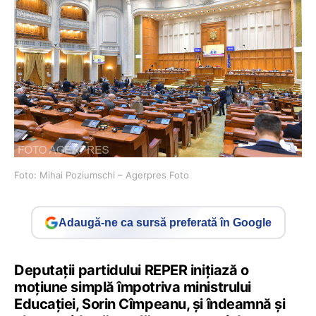
Foto: Mihai Poziumschi – Agerpres Foto
Adaugă-ne ca sursă preferată în Google
Deputaţii partidului REPER iniţiază o
moţiune simplă împotriva ministrului
Educaţiei, Sorin Cîmpeanu, şi îndeamnă şi