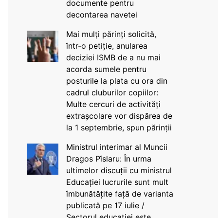
documente pentru
decontarea navetei
Mai mulți părinți solicită,
într-o petiție, anularea
deciziei ISMB de a nu mai
acorda sumele pentru
posturile la plata cu ora din
cadrul cluburilor copiilor:
Multe cercuri de activități
extrașcolare vor dispărea de
la 1 septembrie, spun părinții
Ministrul interimar al Muncii
Dragos Pîslaru: În urma
ultimelor discuții cu ministrul
Educației lucrurile sunt mult
îmbunătățite față de varianta
publicată pe 17 iulie /
Sectorul educației este