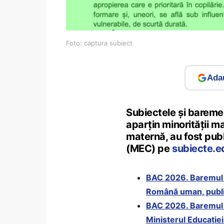
Foto: captura subiect
Adau
Subiectele și bareme
aparțin minorității ma
maternă, au fost publ
(MEC) pe
subiecte.e
BAC 2026. Baremul 
Română uman, public
BAC 2026. Baremul 
Ministerul Educației