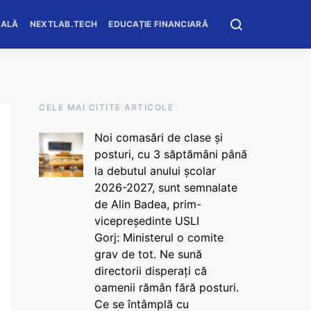
OALĂ
NEXTLAB.TECH
EDUCAȚIE FINANCIARĂ
CELE MAI CITITE ARTICOLE
Noi comasări de clase și
posturi, cu 3 săptămâni până
la debutul anului școlar
2026-2027, sunt semnalate
de Alin Badea, prim-
vicepreședinte USLI
Gorj: Ministerul o comite
grav de tot. Ne sună
directorii disperați că
oamenii rămân fără posturi.
Ce se întâmplă cu