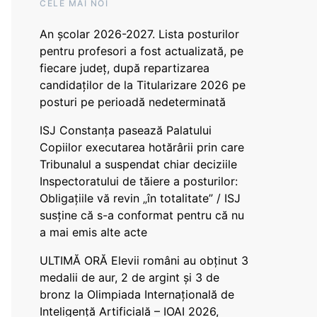
CELE MAI NOI
An școlar 2026-2027. Lista posturilor
pentru profesori a fost actualizată, pe
fiecare județ, după repartizarea
candidaților de la Titularizare 2026 pe
posturi pe perioadă nedeterminată
ISJ Constanța pasează Palatului
Copiilor executarea hotărârii prin care
Tribunalul a suspendat chiar deciziile
Inspectoratului de tăiere a posturilor:
Obligațiile vă revin „în totalitate” / ISJ
susține că s-a conformat pentru că nu
a mai emis alte acte
ULTIMĂ ORĂ Elevii români au obținut 3
medalii de aur, 2 de argint și 3 de
bronz la Olimpiada Internațională de
Inteligență Artificială – IOAI 2026,