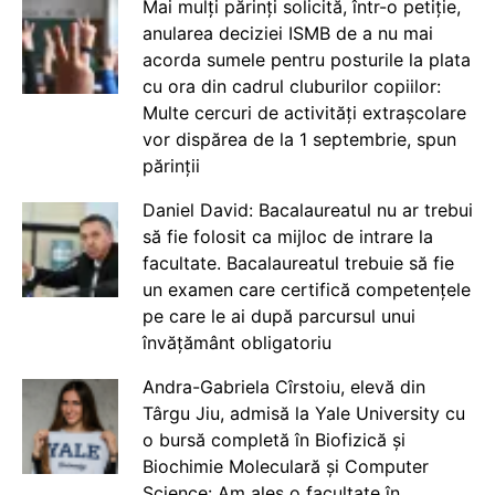
Mai mulți părinți solicită, într-o petiție,
anularea deciziei ISMB de a nu mai
acorda sumele pentru posturile la plata
cu ora din cadrul cluburilor copiilor:
Multe cercuri de activități extrașcolare
vor dispărea de la 1 septembrie, spun
părinții
Daniel David: Bacalaureatul nu ar trebui
să fie folosit ca mijloc de intrare la
facultate. Bacalaureatul trebuie să fie
un examen care certifică competențele
pe care le ai după parcursul unui
învățământ obligatoriu
Andra-Gabriela Cîrstoiu, elevă din
Târgu Jiu, admisă la Yale University cu
o bursă completă în Biofizică și
Biochimie Moleculară și Computer
Science: Am ales o facultate în