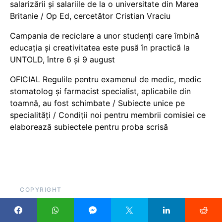
salarizării și salariile de la o universitate din Marea
Britanie / Op Ed, cercetător Cristian Vraciu
Campania de reciclare a unor studenți care îmbină
educația și creativitatea este pusă în practică la
UNTOLD, între 6 și 9 august
OFICIAL Regulile pentru examenul de medic, medic
stomatolog și farmacist specialist, aplicabile din
toamnă, au fost schimbate / Subiecte unice pe
specialități / Condiții noi pentru membrii comisiei ce
elaborează subiectele pentru proba scrisă
COPYRIGHT
Pentru că scrieți despre educație, sau cu atât mai mult
datorită acestui lucru, ar fi util să citați cu link, atunci