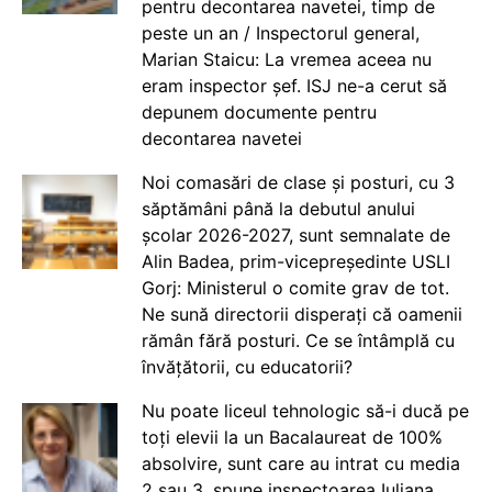
pentru decontarea navetei, timp de
peste un an / Inspectorul general,
Marian Staicu: La vremea aceea nu
eram inspector șef. ISJ ne-a cerut să
depunem documente pentru
decontarea navetei
Noi comasări de clase și posturi, cu 3
săptămâni până la debutul anului
școlar 2026-2027, sunt semnalate de
Alin Badea, prim-vicepreședinte USLI
Gorj: Ministerul o comite grav de tot.
Ne sună directorii disperați că oamenii
rămân fără posturi. Ce se întâmplă cu
învățătorii, cu educatorii?
Nu poate liceul tehnologic să-i ducă pe
toți elevii la un Bacalaureat de 100%
absolvire, sunt care au intrat cu media
2 sau 3, spune inspectoarea Iuliana