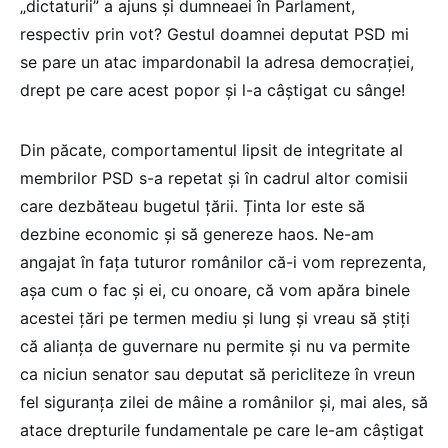
„dictaturii” a ajuns și dumneaei în Parlament,
respectiv prin vot? Gestul doamnei deputat PSD mi
se pare un atac impardonabil la adresa democrației,
drept pe care acest popor și l-a câștigat cu sânge!
Din păcate, comportamentul lipsit de integritate al
membrilor PSD s-a repetat și în cadrul altor comisii
care dezbăteau bugetul țării. Ținta lor este să
dezbine economic și să genereze haos. Ne-am
angajat în fața tuturor românilor că-i vom reprezenta,
așa cum o fac și ei, cu onoare, că vom apăra binele
acestei țări pe termen mediu și lung și vreau să știți
că alianța de guvernare nu permite și nu va permite
ca niciun senator sau deputat să pericliteze în vreun
fel siguranța zilei de mâine a românilor și, mai ales, să
atace drepturile fundamentale pe care le-am câștigat