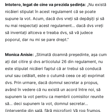
Intotero, legat de cine va prezida ședința:
„Nu există
nicăieri stipulat în acest regulament că se poate
supune la vot. Acum, dacă dvs vreți să depășiți și să
nu mai respectați acest regulament… dacă dvs vreți
să inventați altceva e treaba dvs, să vă judece
poporul, dar nu mi se pare drept.”
Monica Anisie:
„Stimată doamnă președinte, așa cum
ați dat citire și dvs articolului 26 din regulament, nu
este stipulat nicăieri faptul că ar trebui să conducă
unul sau celălalt, este o cutumă ceea ce ați exprimat
dvs. Prin urmare, dacă domnul secretar a propus,
având în vedere că nu există un acord între noi, să
supunem la vot pentru ca membrii comisiilor reunite
să… deci supunem la vot, domnul secretar…
(intervenție din sală, fără microfon) Vă rog frumos,