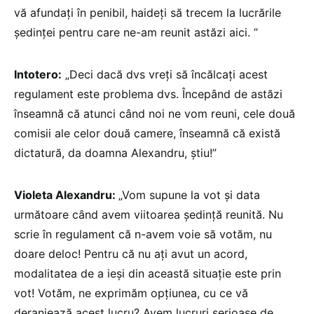
vă afundați în penibil, haideți să trecem la lucrările
ședinței pentru care ne-am reunit astăzi aici. ”
Intotero:
„Deci dacă dvs vreți să încălcați acest
regulament este problema dvs. Începând de astăzi
înseamnă că atunci când noi ne vom reuni, cele două
comisii ale celor două camere, înseamnă că există
dictatură, da doamna Alexandru, știu!”
Violeta Alexandru:
„Vom supune la vot și data
următoare când avem viitoarea ședință reunită. Nu
scrie în regulament că n-avem voie să votăm, nu
doare deloc! Pentru că nu ați avut un acord,
modalitatea de a ieși din această situație este prin
vot! Votăm, ne exprimăm opțiunea, cu ce vă
deranjează acest lucru? Avem lucruri serioase de