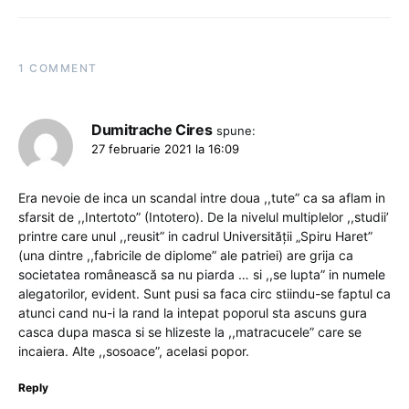
1 COMMENT
Dumitrache Cires
spune:
27 februarie 2021 la 16:09
Era nevoie de inca un scandal intre doua ,,tute” ca sa aflam in
sfarsit de ,,Intertoto” (Intotero). De la nivelul multiplelor ,,studii’
printre care unul ,,reusit” in cadrul Universității „Spiru Haret”
(una dintre ,,fabricile de diplome” ale patriei) are grija ca
societatea românească sa nu piarda … si ,,se lupta” in numele
alegatorilor, evident. Sunt pusi sa faca circ stiindu-se faptul ca
atunci cand nu-i la rand la intepat poporul sta ascuns gura
casca dupa masca si se hlizeste la ,,matracucele” care se
incaiera. Alte ,,sosoace”, acelasi popor.
Reply