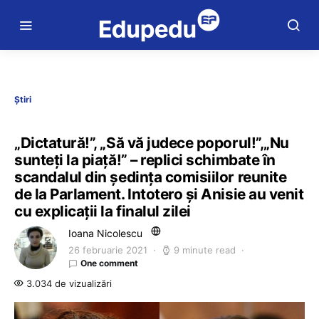
Știri
„Dictatură!”, „Să vă judece poporul!”,„Nu
sunteți la piață!” – replici schimbate în
scandalul din ședința comisiilor reunite
de la Parlament. Intotero și Anisie au venit
cu explicații la finalul zilei
Ioana Nicolescu
26 februarie 2021
9 minute read
One comment
3.034 de vizualizări