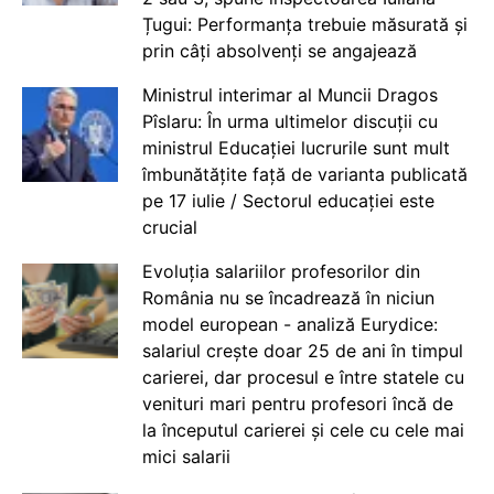
Țugui: Performanța trebuie măsurată și
prin câți absolvenți se angajează
Ministrul interimar al Muncii Dragos
Pîslaru: În urma ultimelor discuții cu
ministrul Educației lucrurile sunt mult
îmbunătățite față de varianta publicată
pe 17 iulie / Sectorul educației este
crucial
Evoluția salariilor profesorilor din
România nu se încadrează în niciun
model european - analiză Eurydice:
salariul crește doar 25 de ani în timpul
carierei, dar procesul e între statele cu
venituri mari pentru profesori încă de
la începutul carierei și cele cu cele mai
mici salarii