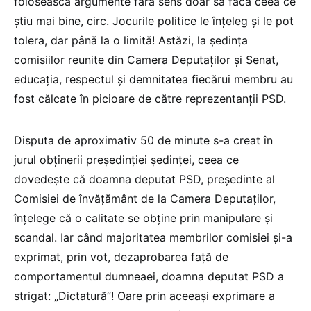
folosească argumente fără sens doar să facă ceea ce
știu mai bine, circ. Jocurile politice le înțeleg și le pot
tolera, dar până la o limită! Astăzi, la ședința
comisiilor reunite din Camera Deputaților și Senat,
educația, respectul și demnitatea fiecărui membru au
fost călcate în picioare de către reprezentanții PSD.
Disputa de aproximativ 50 de minute s-a creat în
jurul obținerii președinției ședinței, ceea ce
dovedește că doamna deputat PSD, președinte al
Comisiei de învățământ de la Camera Deputaților,
înțelege că o calitate se obține prin manipulare și
scandal. Iar când majoritatea membrilor comisiei și-a
exprimat, prin vot, dezaprobarea față de
comportamentul dumneaei, doamna deputat PSD a
strigat: „Dictatură”! Oare prin aceeași exprimare a