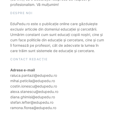
profesionalism. Vă mulțumim!
DESPRE NOI
EduPedu.ro este o publicație online care găzduiește
exclusiv articole din domeniul educației și cercetării.
Urmărim constant cum sunt educați copiii noștri, cine și
cum face politicile din educație și cercetare, cine și cum
îi formează pe profesori, cât de adecvate la lumea în
care trăim sunt sistemele de educație și cercetare.
CONTACT REDACȚIE
Adrese e-mail
raluca.pantazi@edupedu.ro
mihai.peticila@edupedu.ro
costin.ionescu@edupedu.ro
alexa.stanescu@edupedu.ro
diana.ghimisi@edupedu.ro
stefan.lefter@edupedu.ro
ramona.florea@edupedu.ro