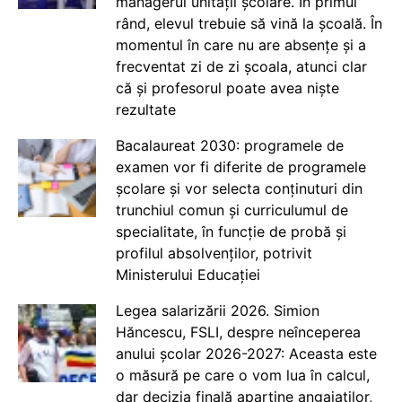
managerul unității școlare. În primul
rând, elevul trebuie să vină la școală. În
momentul în care nu are absențe și a
frecventat zi de zi școala, atunci clar
că și profesorul poate avea niște
rezultate
Bacalaureat 2030: programele de
examen vor fi diferite de programele
școlare și vor selecta conținuturi din
trunchiul comun și curriculumul de
specialitate, în funcție de probă și
profilul absolvenților, potrivit
Ministerului Educației
Legea salarizării 2026. Simion
Hăncescu, FSLI, despre neînceperea
anului școlar 2026-2027: Aceasta este
o măsură pe care o vom lua în calcul,
dar decizia finală aparține angajaților,