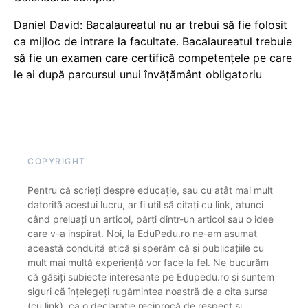
Daniel David: Bacalaureatul nu ar trebui să fie folosit
ca mijloc de intrare la facultate. Bacalaureatul trebuie
să fie un examen care certifică competențele pe care
le ai după parcursul unui învățământ obligatoriu
COPYRIGHT
Pentru că scrieți despre educație, sau cu atât mai mult
datorită acestui lucru, ar fi util să citați cu link, atunci
când preluați un articol, părți dintr-un articol sau o idee
care v-a inspirat. Noi, la EduPedu.ro ne-am asumat
această conduită etică și sperăm că și publicațiile cu
mult mai multă experiență vor face la fel. Ne bucurăm
că găsiți subiecte interesante pe Edupedu.ro și suntem
siguri că înțelegeți rugămintea noastră de a cita sursa
(cu link), ca o declarație reciprocă de respect și