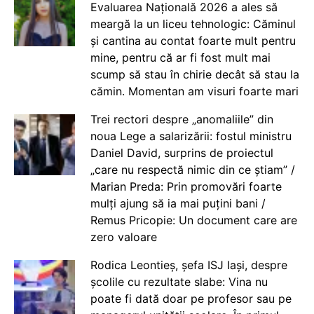
Evaluarea Națională 2026 a ales să
meargă la un liceu tehnologic: Căminul
și cantina au contat foarte mult pentru
mine, pentru că ar fi fost mult mai
scump să stau în chirie decât să stau la
cămin. Momentan am visuri foarte mari
Trei rectori despre „anomaliile” din
noua Lege a salarizării: fostul ministru
Daniel David, surprins de proiectul
„care nu respectă nimic din ce știam” /
Marian Preda: Prin promovări foarte
mulți ajung să ia mai puțini bani /
Remus Pricopie: Un document care are
zero valoare
Rodica Leontieș, șefa ISJ Iași, despre
școlile cu rezultate slabe: Vina nu
poate fi dată doar pe profesor sau pe