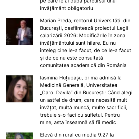
pe care le ai după parcursul unui
învățământ obligatoriu
Marian Preda, rectorul Universității din
București, desființează proiectul Legii
salarizării 2026: Modificările în zona
învățământului sunt hilare. Eu nu
înțeleg cine le-a făcut, de ce le-a făcut
și de ce nu este consultată
comunitatea academică din România
Iasmina Huțupașu, prima admisă la
Medicină Generală, Universitatea
„Carol Davila” din București: Când alegi
un astfel de drum, care necesită mult
învățat, multă muncă, multe sacrificii,
trebuie s-o faci cu sufletul. Pentru
mine, asta înseamnă să fii medic
Elevă din rural cu media 9.27 la