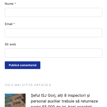
Nume
*
Email
*
Sit web
CELE MAI CITITE ARTICOLE
Șeful ISJ Gorj, alți 8 inspectori și
personal auxiliar trebuie să returneze
peste 55.000 de lei, bani acordați