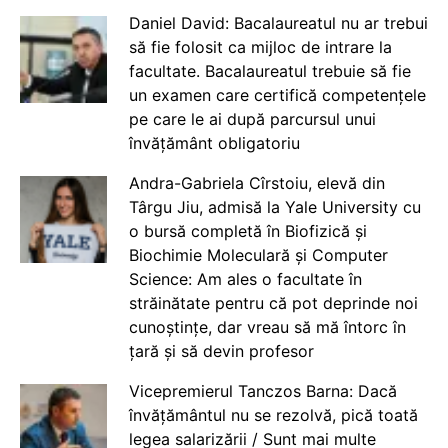
Daniel David: Bacalaureatul nu ar trebui
să fie folosit ca mijloc de intrare la
facultate. Bacalaureatul trebuie să fie
un examen care certifică competențele
pe care le ai după parcursul unui
învățământ obligatoriu
Andra-Gabriela Cîrstoiu, elevă din
Târgu Jiu, admisă la Yale University cu
o bursă completă în Biofizică și
Biochimie Moleculară și Computer
Science: Am ales o facultate în
străinătate pentru că pot deprinde noi
cunoștințe, dar vreau să mă întorc în
țară și să devin profesor
Vicepremierul Tanczos Barna: Dacă
învățământul nu se rezolvă, pică toată
legea salarizării / Sunt mai multe