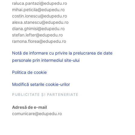
raluca.pantazi@edupedu.ro
mihai.peticila@edupedu.ro
costin.ionescu@edupedu.ro
alexa.stanescu@edupedu.ro
diana.ghimisi@edupedu.ro
stefan.lefter@edupedu.ro
ramona.florea@edupedu.ro
Notă de informare cu privire la prelucrarea de date
personale prin intermediul site-ului
Politica de cookie
Modifică setarile cookie-urilor
PUBLICITATE ȘI PARTENERIATE
Adresă de e-mail
comunicare@edupedu.ro