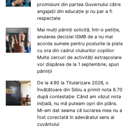
promisiuni din partea Guvernului către
angajații din educație și nu par a fi
respectate
Mai mulți părinți solicită, într-o petiție,
anularea deciziei ISMB de a nu mai
acorda sumele pentru posturile la plata
cu ora din cadrul cluburilor copiilor:
Multe cercuri de activități extrașcolare
vor dispărea de la 1 septembrie, spun
părinții
De la 4.90 la Titularizare 2026, o
învățătoare din Sibiu a primit nota 8.70
după contestație: Când am văzut nota
inițială, nu mă puteam opri din plâns.
Mi-am dat seama că lucrarea mea nu a
fost corectată în adevăratul sens al
cuvântului