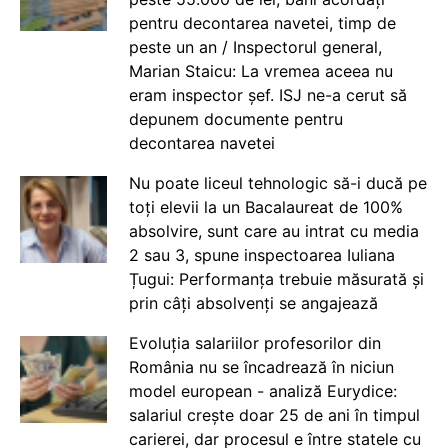
pentru decontarea navetei, timp de
peste un an / Inspectorul general,
Marian Staicu: La vremea aceea nu
eram inspector șef. ISJ ne-a cerut să
depunem documente pentru
decontarea navetei
Nu poate liceul tehnologic să-i ducă pe
toți elevii la un Bacalaureat de 100%
absolvire, sunt care au intrat cu media
2 sau 3, spune inspectoarea Iuliana
Țugui: Performanța trebuie măsurată și
prin câți absolvenți se angajează
Evoluția salariilor profesorilor din
România nu se încadrează în niciun
model european - analiză Eurydice:
salariul crește doar 25 de ani în timpul
carierei, dar procesul e între statele cu