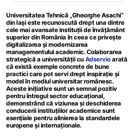
Universitatea Tehnică „Gheorghe Asachi”
din Iași este recunoscută drept una dintre
cele mai avansate instituții de învățământ
superior din România în ceea ce privește
digitalizarea și modernizarea
managementului academic. Colaborarea
strategică a universității cu
Adservio
arată
că există exemple concrete de bune
practici care pot servi drept inspirație și
model în mediul universitar românesc.
Aceste inițiative sunt un semnal pozitiv
pentru întregul sector educațional,
demonstrând că viziunea și deschiderea
conducerii instituțiilor academice sunt
esențiale pentru alinierea la standardele
europene și internaționale.