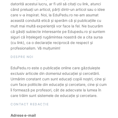
datorită acestui lucru, ar fi util să citați cu link, atunci
când preluați un articol, părți dintr-un articol sau o idee
care v-a inspirat. Noi, la EduPedu.ro ne-am asumat
această conduită etică și sperăm că și publicațiile cu
mult mai multă experiență vor face la fel. Ne bucurăm
că găsiți subiecte interesante pe Edupedu.ro și suntem
siguri că înțelegeți rugămintea noastră de a cita sursa
(cu link), ca o declarație reciprocă de respect și
profesionalism. Vă mulțumim!
DESPRE NOI
EduPedu.ro este o publicație online care găzduiește
exclusiv articole din domeniul educației și cercetării.
Urmărim constant cum sunt educați copiii noștri, cine și
cum face politicile din educație și cercetare, cine și cum
îi formează pe profesori, cât de adecvate la lumea în
care trăim sunt sistemele de educație și cercetare.
CONTACT REDACȚIE
Adrese e-mail