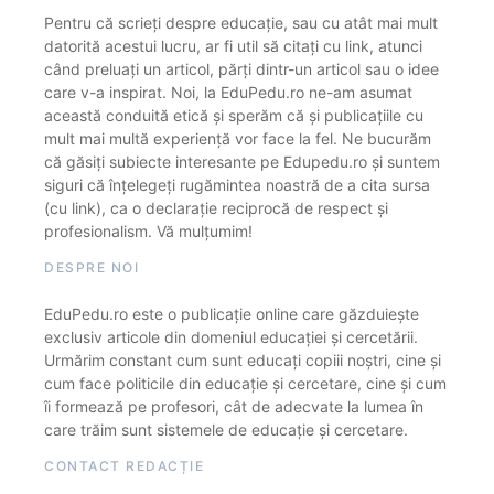
Pentru că scrieți despre educație, sau cu atât mai mult
datorită acestui lucru, ar fi util să citați cu link, atunci
când preluați un articol, părți dintr-un articol sau o idee
care v-a inspirat. Noi, la EduPedu.ro ne-am asumat
această conduită etică și sperăm că și publicațiile cu
mult mai multă experiență vor face la fel. Ne bucurăm
că găsiți subiecte interesante pe Edupedu.ro și suntem
siguri că înțelegeți rugămintea noastră de a cita sursa
(cu link), ca o declarație reciprocă de respect și
profesionalism. Vă mulțumim!
DESPRE NOI
EduPedu.ro este o publicație online care găzduiește
exclusiv articole din domeniul educației și cercetării.
Urmărim constant cum sunt educați copiii noștri, cine și
cum face politicile din educație și cercetare, cine și cum
îi formează pe profesori, cât de adecvate la lumea în
care trăim sunt sistemele de educație și cercetare.
CONTACT REDACȚIE