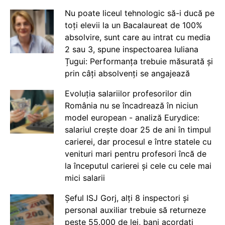
Nu poate liceul tehnologic să-i ducă pe
toți elevii la un Bacalaureat de 100%
absolvire, sunt care au intrat cu media
2 sau 3, spune inspectoarea Iuliana
Țugui: Performanța trebuie măsurată și
prin câți absolvenți se angajează
Evoluția salariilor profesorilor din
România nu se încadrează în niciun
model european - analiză Eurydice:
salariul crește doar 25 de ani în timpul
carierei, dar procesul e între statele cu
venituri mari pentru profesori încă de
la începutul carierei și cele cu cele mai
mici salarii
Șeful ISJ Gorj, alți 8 inspectori și
personal auxiliar trebuie să returneze
peste 55.000 de lei, bani acordați