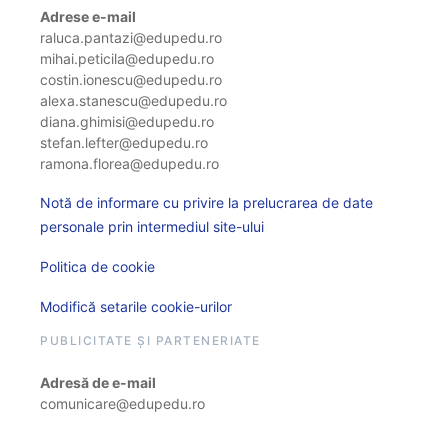
Adrese e-mail
raluca.pantazi@edupedu.ro
mihai.peticila@edupedu.ro
costin.ionescu@edupedu.ro
alexa.stanescu@edupedu.ro
diana.ghimisi@edupedu.ro
stefan.lefter@edupedu.ro
ramona.florea@edupedu.ro
Notă de informare cu privire la prelucrarea de date
personale prin intermediul site-ului
Politica de cookie
Modifică setarile cookie-urilor
PUBLICITATE ȘI PARTENERIATE
Adresă de e-mail
comunicare@edupedu.ro