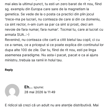
mai ales la ultimul punct, tu esti un zero barat de rit nou, fiind
sg. exemplu din Europa care sare de la magnetism la
genetica. Se vede de la o posta ca practici din plin jocul
‘trece-ma pe lucrari, nu conteaza de care si din ce domeniu,
ca sint rector, n-am cum sa par ca sint si prost, deci am
nevoie de fara numar, fara numar’. Tocmai tu, care ai lucrat cu
armata SUA..:-)
Revenind, nu conteaza cite carti a citit bietul tau copil, ci cu
ce a ramas, ce a priceput si ce poate explica din continutul lor
dupa alte 100 de zile. Dar tu, fiind de rit nou, esti pe linga
asemenea paradigme. Nu asta-i pacat, pacat e ca ai ajuns
ministru..trebuia sa ramii in holul tau.
Reply
Eh...
spune:
28 mai 2026 la 11:49
E ridicol să crezi că un adult nu are atenție distributivă. Mai