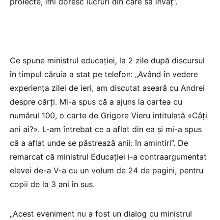
proiecte, îmi doresc lucruri din care să învăț”.
Ce spune ministrul educației, la 2 zile după discursul
în timpul căruia a stat pe telefon: „Având în vedere
experiența zilei de ieri, am discutat aseară cu Andrei
despre cărți. Mi-a spus că a ajuns la cartea cu
numărul 100, o carte de Grigore Vieru intitulată «Câți
ani ai?». L-am întrebat ce a aflat din ea și mi-a spus
că a aflat unde se păstrează anii: în amintiri”. De
remarcat că ministrul Educației i-a contraargumentat
elevei de-a V-a cu un volum de 24 de pagini, pentru
copii de la 3 ani în sus.
„Acest eveniment nu a fost un dialog cu ministrul