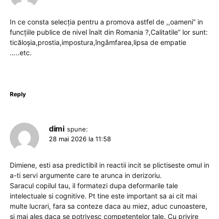
In ce consta selecția pentru a promova astfel de ,,oameni” in
funcțiile publice de nivel înalt din Romania ?,Calitatile” lor sunt:
ticăloșia,prostia,impostura,îngâmfarea,lipsa de empatie
…..etc.
Reply
dimi
spune:
28 mai 2026 la 11:58
Dimiene, esti asa predictibil in reactii incit se plictiseste omul in
a-ti servi argumente care te arunca in derizoriu.
Saracul copilul tau, il formatezi dupa deformarile tale
intelectuale si cognitive. Pt tine este important sa ai cit mai
multe lucrari, fara sa conteze daca au miez, aduc cunoastere,
si mai ales daca se potrivesc competentelor tale. Cu privire