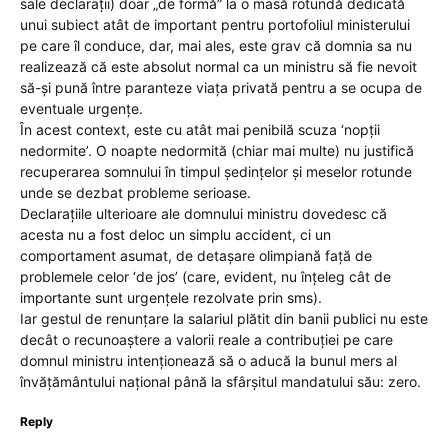
sale declarații) doar „de formă” la o masă rotundă dedicată
unui subiect atât de important pentru portofoliul ministerului
pe care îl conduce, dar, mai ales, este grav că domnia sa nu
realizează că este absolut normal ca un ministru să fie nevoit
să-și pună între paranteze viața privată pentru a se ocupa de
eventuale urgențe.
În acest context, este cu atât mai penibilă scuza ‘nopții
nedormite’. O noapte nedormită (chiar mai multe) nu justifică
recuperarea somnului în timpul ședințelor și meselor rotunde
unde se dezbat probleme serioase.
Declarațiile ulterioare ale domnului ministru dovedesc că
acesta nu a fost deloc un simplu accident, ci un
comportament asumat, de detașare olimpiană față de
problemele celor ‘de jos’ (care, evident, nu înțeleg cât de
importante sunt urgențele rezolvate prin sms).
Iar gestul de renunțare la salariul plătit din banii publici nu este
decât o recunoaștere a valorii reale a contribuției pe care
domnul ministru intenționează să o aducă la bunul mers al
învățământului național până la sfârșitul mandatului său: zero.
Reply