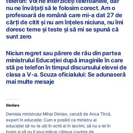
telefon: Voi ne interziceți telefoanele, dar
nu ne învățați să le folosim corect. Am o
profesoară de română care mi-a dat 27 de
cărți de citit și nu am înțeles niciuna, nu îmi
doresc teme și teste și să mi se spună că
sunt zero
Niciun regret sau părere de rău din partea
ministrului Educației după imaginile în care
stă pe telefon în timpul discursului elevei de
clasa a V-a. Scuza oficialului: Se adunaseră
mai multe mesaje
Similare
Demisia ministrului Mihai Dimian, cerută de Anca Tîrcă,
expert în educație: Cum e posibil ca ministru al
educației să nu te uiți în ochii ei în lacrimi, să nu o iei în
brațe și să nu îi spui măcar câteva cuvinte de