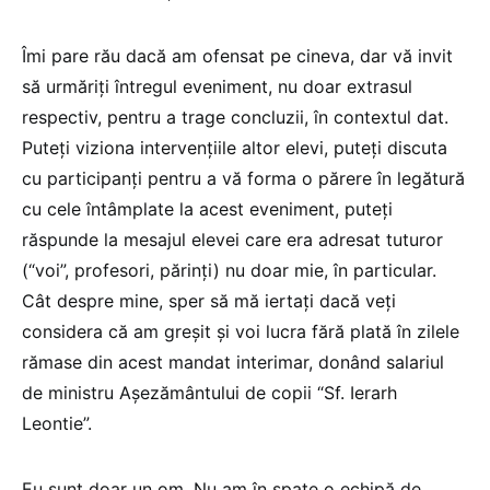
Îmi pare rău dacă am ofensat pe cineva, dar vă invit
să urmăriți întregul eveniment, nu doar extrasul
respectiv, pentru a trage concluzii, în contextul dat.
Puteți viziona intervențiile altor elevi, puteți discuta
cu participanți pentru a vă forma o părere în legătură
cu cele întâmplate la acest eveniment, puteți
răspunde la mesajul elevei care era adresat tuturor
(“voi”, profesori, părinți) nu doar mie, în particular.
Cât despre mine, sper să mă iertați dacă veți
considera că am greșit și voi lucra fără plată în zilele
rămase din acest mandat interimar, donând salariul
de ministru Așezământului de copii “Sf. Ierarh
Leontie”.
Eu sunt doar un om. Nu am în spate o echipă de