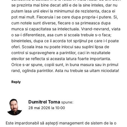
se prezinta mai bine decat altii e de la sine inteles, dar nu
putem lasa unii elevi la minimumul de rezistenta, daca ei
pot mai mult. Fieceruia i se cere dupa propria-i putere. Si,
cum notele sunt diverse, fiecare o sa primeasca dupa
munca si capacitatea sa intelectuala. Vrand-nevrand, viata
o sa-i diferentieze, asa cum si scoala trebuie s-o faca;
bineinteles, dupa ce ii acorda tot sprijinul pe care i-l poate
oferi. Scoala insa nu poate inlocui sau suplini lipsa de
control si supraveghere a parintilor, caci in rezultatele
elevilor se reflecta si aceasta latura foarte importanta.
Orice s-ar spune, copiii sunt, in buna masura sau in primul
rand, oglinda parintilor. Asta nu trebuie sa uitam niciodata!
Reply
Dumitrel Toma
spune:
28 mai 2026 la 10:00
Este impardonabil să aștepți management de sistem de la o