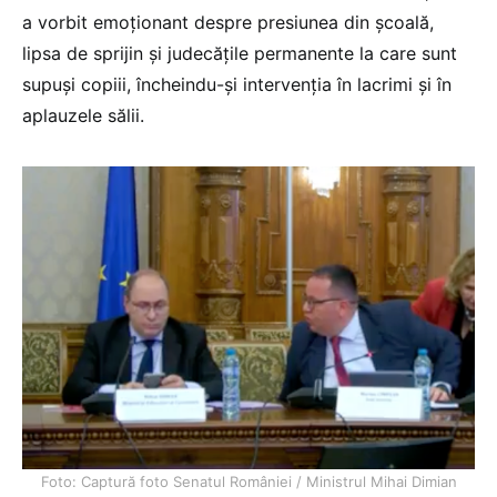
a vorbit emoționant despre presiunea din școală,
lipsa de sprijin și judecățile permanente la care sunt
supuși copiii, încheindu-și intervenția în lacrimi și în
aplauzele sălii.
Foto: Captură foto Senatul României / Ministrul Mihai Dimian