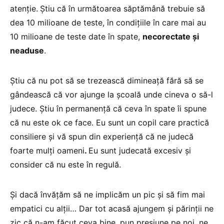
atenție.
Știu că în următoarea săptămână trebuie să
dea 10 milioane de teste, în condițiile în care mai au
10 milioane de teste date în spate,
necorectate și
neaduse
.
Știu că nu pot să se trezească dimineață fără să se
gândească că vor ajunge la școală unde cineva o să-l
judece. Știu în permanență că ceva în spate îi spune
că nu este ok ce face. Eu sunt un copil care practică
consiliere și vă spun din experiență că ne judecă
foarte mulți oameni
.
Eu sunt judecată excesiv și
consider că nu este în regulă.
Și dacă învățăm să ne implicăm un pic și să fim mai
empatici cu alții… Dar tot acasă ajungem și părinții ne
zic că n-am făcut ceva bine, pun presiune pe noi, ne