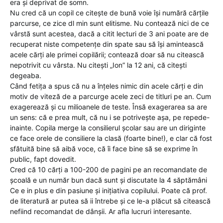
era și deprivat de somn.
Nu cred că un copil ce citește de bună voie își numără cărțile
parcurse, ce zice dl min sunt elitisme. Nu contează nici de ce
vârstă sunt acestea, dacă a citit lecturi de 3 ani poate are de
recuperat niste competențe din spate sau să își amintească
acele cărți ale primei copilării; contează doar să nu citească
nepotrivit cu vârsta. Nu citești „Ion” la 12 ani, că citești
degeaba.
Când fetița a spus că nu a înțeles nimic din acele cărți e din
motiv de viteză de a parcurge acele zeci de titluri pe an. Cum
exagerează și cu milioanele de teste. Însă exagerarea sa are
un sens: că e prea mult, că nu i se potrivește așa, pe repede-
inainte. Copila merge la consilierul școlar sau are un diriginte
ce face orele de consiliere la clasă (foarte bine!), e clar că fost
sfătuită bine să aibă voce, că îi face bine să se exprime în
public, fapt dovedit.
Cred că 10 cărți a 100-200 de pagini pe an recomandate de
școală e un număr bun dacă sunt și discutate la 4 săptămâni
Ce e in plus e din pasiune și inițiativa copilului. Poate că prof.
de literatură ar putea să ii întrebe și ce le-a plăcut să citească
nefiind recomandat de dânșii. Ar afla lucruri interesante.