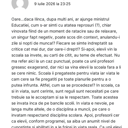
9 iulie 2026 la 23:25
Oare…daca Ilinca, dupa multi ani, ar ajunge ministrul
Educatiei, cum s-ar simti cu atatea reprosuri (?), chiar
vinovata fiind de un moment de ratacire sau de relaxare,
un singur fapt negetiv, poate scos din context, anulandu-i
zile si nopti de munca!? Fiecare se simte indreptatit sa
critice cat mai dur, dar oare-i drept!? Si-apoi, elevii vin la
scoala sa invete, au carti de citit, au teme de efectuat. Nu
ma refer aici la un caz punctual, poate ca unii profesori
gresesc exagerand, dar nici sa vina elevii la scoala fara a li
se cere nimic. Scoala ii pregateste pentru viata iar viata le
cam cere sa fie pregatiti pe toate planurile pentru a o
putea infrunta. Altfel, cum sa se procedeze!? In scoala, ca
si in viata, sunt cerinte, sunt reguli sunt necesitati pe care
trebuie sa le acceptam si sa le respectam. Toate acestea
se invata inca de pe bancile scolii. In viata e nevoie, pe
langa multe altele, de o disciplina a muncii, pe care o
invatam respectand disciplina scolara. Apoi, profesorii cer
ca elevii, conform programei, sa aiba un anumit nivel de
cunostinte si abilitati in a le folosi in viata reala. Ca unii elevi