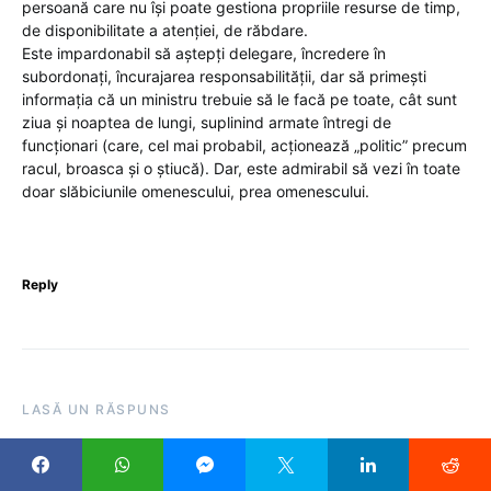
persoană care nu își poate gestiona propriile resurse de timp,
de disponibilitate a atenției, de răbdare.
Este impardonabil să aștepți delegare, încredere în
subordonați, încurajarea responsabilității, dar să primești
informația că un ministru trebuie să le facă pe toate, cât sunt
ziua și noaptea de lungi, suplinind armate întregi de
funcționari (care, cel mai probabil, acționează „politic” precum
racul, broasca și o știucă). Dar, este admirabil să vezi în toate
doar slăbiciunile omenescului, prea omenescului.
Reply
LASĂ UN RĂSPUNS
Adresa ta de email nu va fi publicată.
Câmpurile obligatorii
sunt marcate cu
*