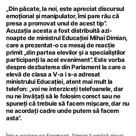
„Din păcate, la noi, este apreciat discursul
emoțional și manipulator, îmi pare rău că
presa a promovat unul de acest tip”.
Acuzația acesta a fost distribuită azi-
noapte de ministrul Educației Mihai Dimian,
care a prezentat-o ca mesaj de reacție
primit „din partea elevilor și a specialiștilor
participanți la acel eveniment”. Este vorba
despre dezbaterea din Parlament la care o
elevă de clasa a V-a i s-a adresat
ministrului Educației, atent mai mult la
telefon: „voi ne interziceți telefoanele, dar
nu ne învățați să le folosim corect sau ne
spuneți că trebuie să facem mișcare, dar nu
ne acordați cadre unde putem să facem
asta”.
Într-o postare pe Facebook, Dimian îi replică elevei