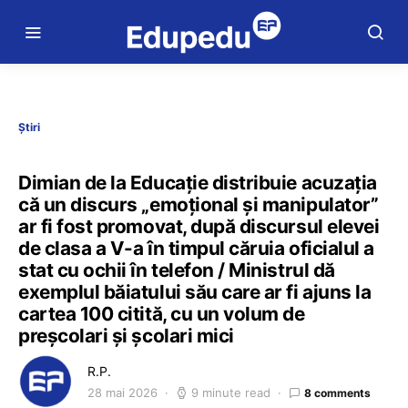
Știri
Dimian de la Educație distribuie acuzația
că un discurs „emoțional și manipulator”
ar fi fost promovat, după discursul elevei
de clasa a V-a în timpul căruia oficialul a
stat cu ochii în telefon / Ministrul dă
exemplul băiatului său care ar fi ajuns la
cartea 100 citită, cu un volum de
preșcolari și școlari mici
R.P.
28 mai 2026
9 minute read
8 comments