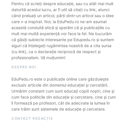
Pentru că scrieți despre educație, sau cu atât mai mult
datorită acestui lucru, ar fi util să citați cu link, atunci
când preluați un articol, părți dintr-un articol sau o idee
care v-a inspirat. Noi, la EduPedu.ro ne-am asumat
această conduită etică și sperăm că și publicațiile cu
mult mai multă experiență vor face la fel. Ne bucurăm
că găsiți subiecte interesante pe Edupedu.ro și suntem
siguri că înțelegeți rugămintea noastră de a cita sursa
(cu link), ca o declarație reciprocă de respect și
profesionalism. Vă mulțumim!
DESPRE NOI
EduPedu.ro este o publicație online care găzduiește
exclusiv articole din domeniul educației și cercetării.
Urmărim constant cum sunt educați copiii noștri, cine și
cum face politicile din educație și cercetare, cine și cum
îi formează pe profesori, cât de adecvate la lumea în
care trăim sunt sistemele de educație și cercetare.
CONTACT REDACȚIE