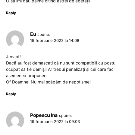
O sa îmi dau palme citind astfel de aberații
Reply
Eu
spune:
19 februarie 2022 la 14:08
Jenant!
Dacă au fost demascați că nu sunt compatibili cu postul
ocupat să fie demiși! Ar trebui penalizați și cei care fac
asemenea propuneri.
Of Doamne! Nu mai scăpăm de nepotisme!
Reply
Popescu Ina
spune:
19 februarie 2022 la 09:03