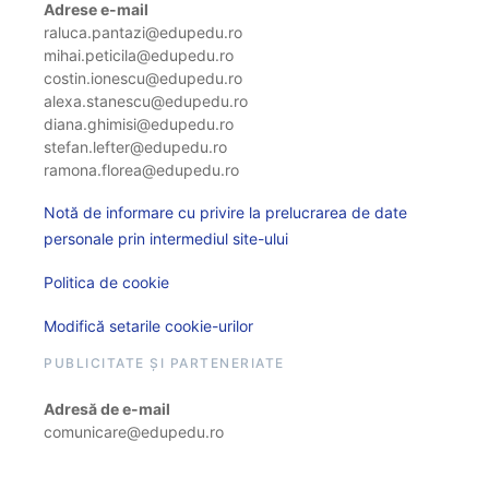
Adrese e-mail
raluca.pantazi@edupedu.ro
mihai.peticila@edupedu.ro
costin.ionescu@edupedu.ro
alexa.stanescu@edupedu.ro
diana.ghimisi@edupedu.ro
stefan.lefter@edupedu.ro
ramona.florea@edupedu.ro
Notă de informare cu privire la prelucrarea de date
personale prin intermediul site-ului
Politica de cookie
Modifică setarile cookie-urilor
PUBLICITATE ȘI PARTENERIATE
Adresă de e-mail
comunicare@edupedu.ro