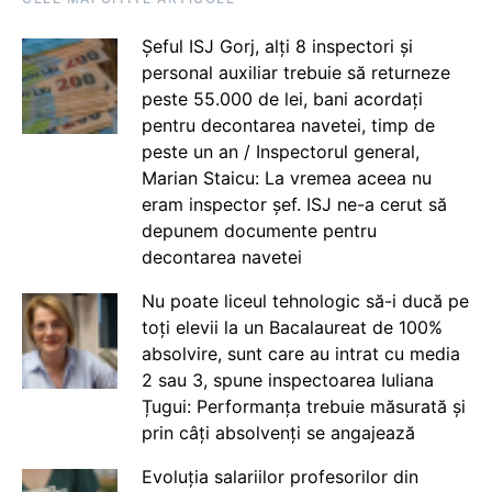
Șeful ISJ Gorj, alți 8 inspectori și
personal auxiliar trebuie să returneze
peste 55.000 de lei, bani acordați
pentru decontarea navetei, timp de
peste un an / Inspectorul general,
Marian Staicu: La vremea aceea nu
eram inspector șef. ISJ ne-a cerut să
depunem documente pentru
decontarea navetei
Nu poate liceul tehnologic să-i ducă pe
toți elevii la un Bacalaureat de 100%
absolvire, sunt care au intrat cu media
2 sau 3, spune inspectoarea Iuliana
Țugui: Performanța trebuie măsurată și
prin câți absolvenți se angajează
Evoluția salariilor profesorilor din