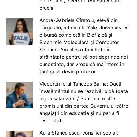
pe 17 iulie / Sectorul educației este
crucial
Andra-Gabriela Cîrstoiu, elevă din
Târgu Jiu, admisă la Yale University cu
o bursă completă în Biofizică și
Biochimie Moleculară și Computer
Science: Am ales o facultate în
străinătate pentru că pot deprinde noi
cunoștințe, dar vreau să mă întorc în
țară și să devin profesor
Vicepremierul Tanczos Barna: Dacă
învățământul nu se rezolvă, pică toată
legea salarizării / Sunt mai multe
promisiuni din partea Guvernului către
angajații din educație și nu par a fi
respectate
Aura Stănculescu, consilier școlar: