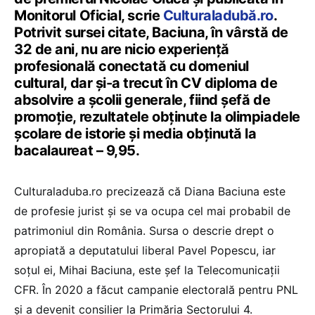
Monitorul Oficial, scrie
Culturaladubă.ro
.
Potrivit sursei citate, Baciuna, în vârstă de
32 de ani, nu are nicio experiență
profesională conectată cu domeniul
cultural, dar și-a trecut în CV diploma de
absolvire a școlii generale, fiind șefă de
promoție, rezultatele obținute la olimpiadele
școlare de istorie și media obținută la
bacalaureat – 9,95.
Culturaladuba.ro precizează că Diana Baciuna este
de profesie jurist și se va ocupa cel mai probabil de
patrimoniul din România. Sursa o descrie drept o
apropiată a deputatului liberal Pavel Popescu, iar
soțul ei, Mihai Baciuna, este șef la Telecomunicații
CFR. În 2020 a făcut campanie electorală pentru PNL
și a devenit consilier la Primăria Sectorului 4.