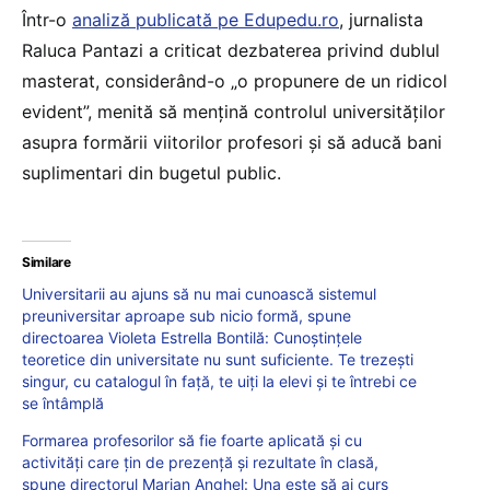
Într-o
analiză publicată pe Edupedu.ro
, jurnalista
Raluca Pantazi a criticat dezbaterea privind dublul
masterat, considerând-o „o propunere de un ridicol
evident”, menită să mențină controlul universităților
asupra formării viitorilor profesori și să aducă bani
suplimentari din bugetul public.
Similare
Universitarii au ajuns să nu mai cunoască sistemul
preuniversitar aproape sub nicio formă, spune
directoarea Violeta Estrella Bontilă: Cunoștințele
teoretice din universitate nu sunt suficiente. Te trezești
singur, cu catalogul în față, te uiți la elevi și te întrebi ce
se întâmplă
Formarea profesorilor să fie foarte aplicată și cu
activități care țin de prezență și rezultate în clasă,
spune directorul Marian Anghel: Una este să ai curs