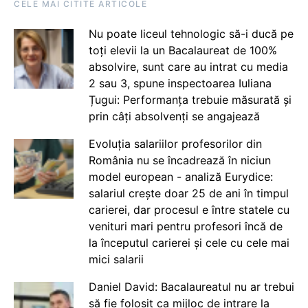
CELE MAI CITITE ARTICOLE
Nu poate liceul tehnologic să-i ducă pe
toți elevii la un Bacalaureat de 100%
absolvire, sunt care au intrat cu media
2 sau 3, spune inspectoarea Iuliana
Țugui: Performanța trebuie măsurată și
prin câți absolvenți se angajează
Evoluția salariilor profesorilor din
România nu se încadrează în niciun
model european - analiză Eurydice:
salariul crește doar 25 de ani în timpul
carierei, dar procesul e între statele cu
venituri mari pentru profesori încă de
la începutul carierei și cele cu cele mai
mici salarii
Daniel David: Bacalaureatul nu ar trebui
să fie folosit ca mijloc de intrare la