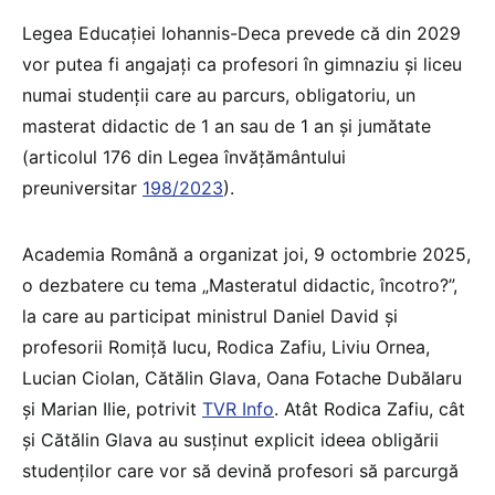
Legea Educației Iohannis-Deca prevede că din 2029
vor putea fi angajați ca profesori în gimnaziu și liceu
numai studenții care au parcurs, obligatoriu, un
masterat didactic de 1 an sau de 1 an și jumătate
(articolul 176 din Legea învățământului
preuniversitar
198/2023
).
Academia Română a organizat joi, 9 octombrie 2025,
o dezbatere cu tema „Masteratul didactic, încotro?”,
la care au participat ministrul Daniel David și
profesorii Romiță Iucu, Rodica Zafiu, Liviu Ornea,
Lucian Ciolan, Cătălin Glava, Oana Fotache Dubălaru
și Marian Ilie, potrivit
TVR Info
. Atât Rodica Zafiu, cât
și Cătălin Glava au susținut explicit ideea obligării
studenților care vor să devină profesori să parcurgă