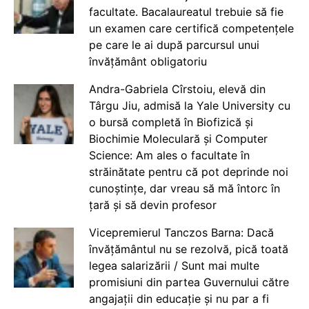
facultate. Bacalaureatul trebuie să fie
un examen care certifică competențele
pe care le ai după parcursul unui
învățământ obligatoriu
Andra-Gabriela Cîrstoiu, elevă din
Târgu Jiu, admisă la Yale University cu
o bursă completă în Biofizică și
Biochimie Moleculară și Computer
Science: Am ales o facultate în
străinătate pentru că pot deprinde noi
cunoștințe, dar vreau să mă întorc în
țară și să devin profesor
Vicepremierul Tanczos Barna: Dacă
învățământul nu se rezolvă, pică toată
legea salarizării / Sunt mai multe
promisiuni din partea Guvernului către
angajații din educație și nu par a fi