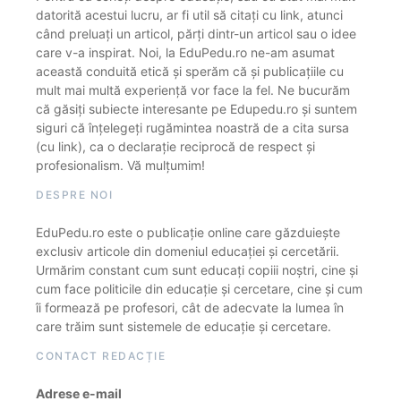
datorită acestui lucru, ar fi util să citați cu link, atunci
când preluați un articol, părți dintr-un articol sau o idee
care v-a inspirat. Noi, la EduPedu.ro ne-am asumat
această conduită etică și sperăm că și publicațiile cu
mult mai multă experiență vor face la fel. Ne bucurăm
că găsiți subiecte interesante pe Edupedu.ro și suntem
siguri că înțelegeți rugămintea noastră de a cita sursa
(cu link), ca o declarație reciprocă de respect și
profesionalism. Vă mulțumim!
DESPRE NOI
EduPedu.ro este o publicație online care găzduiește
exclusiv articole din domeniul educației și cercetării.
Urmărim constant cum sunt educați copiii noștri, cine și
cum face politicile din educație și cercetare, cine și cum
îi formează pe profesori, cât de adecvate la lumea în
care trăim sunt sistemele de educație și cercetare.
CONTACT REDACȚIE
Adrese e-mail