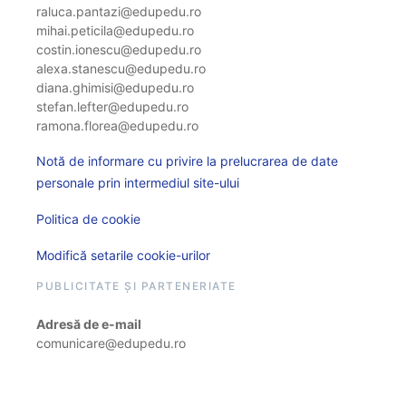
raluca.pantazi@edupedu.ro
mihai.peticila@edupedu.ro
costin.ionescu@edupedu.ro
alexa.stanescu@edupedu.ro
diana.ghimisi@edupedu.ro
stefan.lefter@edupedu.ro
ramona.florea@edupedu.ro
Notă de informare cu privire la prelucrarea de date
personale prin intermediul site-ului
Politica de cookie
Modifică setarile cookie-urilor
PUBLICITATE ȘI PARTENERIATE
Adresă de e-mail
comunicare@edupedu.ro