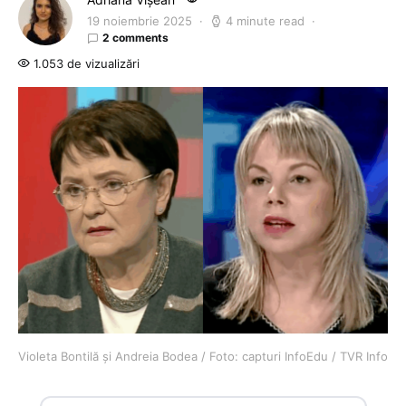
19 noiembrie 2025
4 minute read
2 comments
1.053 de vizualizări
Violeta Bontilă și Andreia Bodea / Foto: capturi InfoEdu / TVR Info