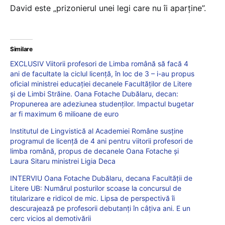
David este „prizonierul unei legi care nu îi aparține”.
Similare
EXCLUSIV Viitorii profesori de Limba română să facă 4
ani de facultate la ciclul licență, în loc de 3 – i-au propus
oficial ministrei educației decanele Facultăților de Litere
și de Limbi Străine. Oana Fotache Dubălaru, decan:
Propunerea are adeziunea studenților. Impactul bugetar
ar fi maximum 6 milioane de euro
Institutul de Lingvistică al Academiei Române susține
programul de licență de 4 ani pentru viitorii profesori de
limba română, propus de decanele Oana Fotache și
Laura Sitaru ministrei Ligia Deca
INTERVIU Oana Fotache Dubălaru, decana Facultății de
Litere UB: Numărul posturilor scoase la concursul de
titularizare e ridicol de mic. Lipsa de perspectivă îi
descurajează pe profesorii debutanți în câțiva ani. E un
cerc vicios al demotivării