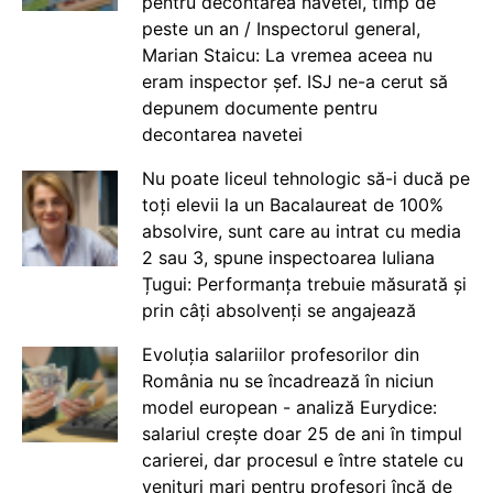
pentru decontarea navetei, timp de
peste un an / Inspectorul general,
Marian Staicu: La vremea aceea nu
eram inspector șef. ISJ ne-a cerut să
depunem documente pentru
decontarea navetei
Nu poate liceul tehnologic să-i ducă pe
toți elevii la un Bacalaureat de 100%
absolvire, sunt care au intrat cu media
2 sau 3, spune inspectoarea Iuliana
Țugui: Performanța trebuie măsurată și
prin câți absolvenți se angajează
Evoluția salariilor profesorilor din
România nu se încadrează în niciun
model european - analiză Eurydice:
salariul crește doar 25 de ani în timpul
carierei, dar procesul e între statele cu
venituri mari pentru profesori încă de