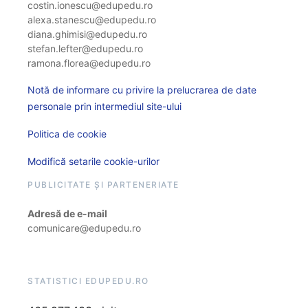
costin.ionescu@edupedu.ro
alexa.stanescu@edupedu.ro
diana.ghimisi@edupedu.ro
stefan.lefter@edupedu.ro
ramona.florea@edupedu.ro
Notă de informare cu privire la prelucrarea de date
personale prin intermediul site-ului
Politica de cookie
Modifică setarile cookie-urilor
PUBLICITATE ȘI PARTENERIATE
Adresă de e-mail
comunicare@edupedu.ro
STATISTICI EDUPEDU.RO