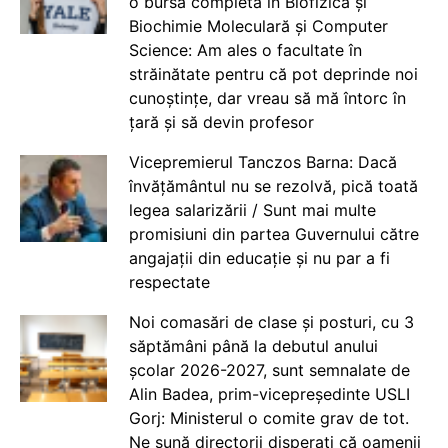
o bursă completă în Biofizică și
Biochimie Moleculară și Computer
Science: Am ales o facultate în
străinătate pentru că pot deprinde noi
cunoștințe, dar vreau să mă întorc în
țară și să devin profesor
Vicepremierul Tanczos Barna: Dacă
învățământul nu se rezolvă, pică toată
legea salarizării / Sunt mai multe
promisiuni din partea Guvernului către
angajații din educație și nu par a fi
respectate
Noi comasări de clase și posturi, cu 3
săptămâni până la debutul anului
școlar 2026-2027, sunt semnalate de
Alin Badea, prim-vicepreședinte USLI
Gorj: Ministerul o comite grav de tot.
Ne sună directorii disperați că oamenii