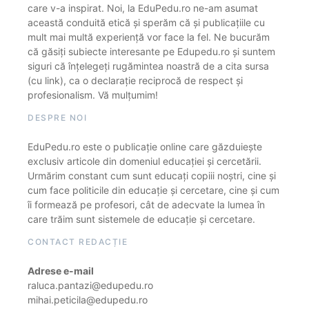
care v-a inspirat. Noi, la EduPedu.ro ne-am asumat
această conduită etică și sperăm că și publicațiile cu
mult mai multă experiență vor face la fel. Ne bucurăm
că găsiți subiecte interesante pe Edupedu.ro și suntem
siguri că înțelegeți rugămintea noastră de a cita sursa
(cu link), ca o declarație reciprocă de respect și
profesionalism. Vă mulțumim!
DESPRE NOI
EduPedu.ro este o publicație online care găzduiește
exclusiv articole din domeniul educației și cercetării.
Urmărim constant cum sunt educați copiii noștri, cine și
cum face politicile din educație și cercetare, cine și cum
îi formează pe profesori, cât de adecvate la lumea în
care trăim sunt sistemele de educație și cercetare.
CONTACT REDACȚIE
Adrese e-mail
raluca.pantazi@edupedu.ro
mihai.peticila@edupedu.ro