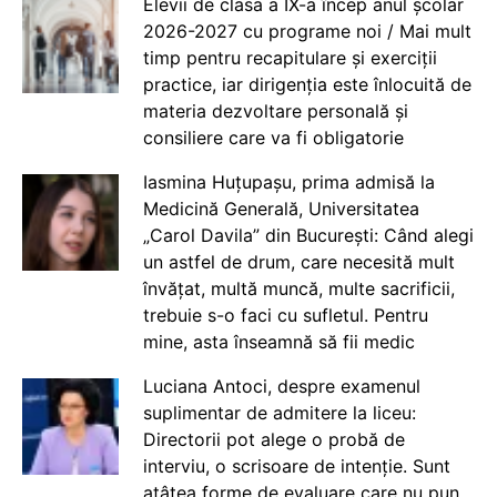
Elevii de clasa a IX-a încep anul școlar
2026-2027 cu programe noi / Mai mult
timp pentru recapitulare și exerciții
practice, iar dirigenția este înlocuită de
materia dezvoltare personală și
consiliere care va fi obligatorie
Iasmina Huțupașu, prima admisă la
Medicină Generală, Universitatea
„Carol Davila” din București: Când alegi
un astfel de drum, care necesită mult
învățat, multă muncă, multe sacrificii,
trebuie s-o faci cu sufletul. Pentru
mine, asta înseamnă să fii medic
Luciana Antoci, despre examenul
suplimentar de admitere la liceu:
Directorii pot alege o probă de
interviu, o scrisoare de intenție. Sunt
atâtea forme de evaluare care nu pun