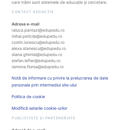
care trăim sunt sistemele de educație și cercetare.
CONTACT REDACȚIE
Adrese e-mail
raluca.pantazi@edupedu.ro
mihai.peticila@edupedu.ro
costin.ionescu@edupedu.ro
alexa.stanescu@edupedu.ro
diana.ghimisi@edupedu.ro
stefan.lefter@edupedu.ro
ramona.florea@edupedu.ro
Notă de informare cu privire la prelucrarea de date
personale prin intermediul site-ului
Politica de cookie
Modifică setarile cookie-urilor
PUBLICITATE ȘI PARTENERIATE