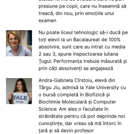
presiune pe copii, care nu înseamnă să
treacă, din nou, prin emoțiile unui
examen
Nu poate liceul tehnologic să-i ducă pe
toți elevii la un Bacalaureat de 100%
absolvire, sunt care au intrat cu media
2 sau 3, spune inspectoarea Iuliana
Țugui: Performanța trebuie măsurată și
prin câți absolvenți se angajează
Andra-Gabriela Cîrstoiu, elevă din
Târgu Jiu, admisă la Yale University cu
o bursă completă în Biofizică și
Biochimie Moleculară și Computer
Science: Am ales o facultate în
străinătate pentru că pot deprinde noi
cunoștințe, dar vreau să mă întorc în
țară și să devin profesor