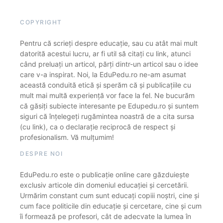
COPYRIGHT
Pentru că scrieți despre educație, sau cu atât mai mult
datorită acestui lucru, ar fi util să citați cu link, atunci
când preluați un articol, părți dintr-un articol sau o idee
care v-a inspirat. Noi, la EduPedu.ro ne-am asumat
această conduită etică și sperăm că și publicațiile cu
mult mai multă experiență vor face la fel. Ne bucurăm
că găsiți subiecte interesante pe Edupedu.ro și suntem
siguri că înțelegeți rugămintea noastră de a cita sursa
(cu link), ca o declarație reciprocă de respect și
profesionalism. Vă mulțumim!
DESPRE NOI
EduPedu.ro este o publicație online care găzduiește
exclusiv articole din domeniul educației și cercetării.
Urmărim constant cum sunt educați copiii noștri, cine și
cum face politicile din educație și cercetare, cine și cum
îi formează pe profesori, cât de adecvate la lumea în