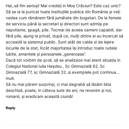
Hai,.să fim serioși! Mai credeți in Moș Crăciun? Este caz unic?
Să se ia la puricat toate instituțiile publice din România și veți
vedea cum rămânem fără jumătate din bugetari. De la femeie
de serviciu până la secretari și directori sunt admiși pe
nepotisme, șpagă, pile. Tocmai de aceea oameni capabili, dar
fără pile, ajung la privat, după ce, mulți dintre ei au încercat să
acceadă la sistemul public. Sunt atât de calde si de lejere
locurile de la stat, încât majoritatea își introduc toate rudele
iubite, amantele și persoanele „generoase”.
Dacă tot vorbim de școli, să se analizeze mai atent situația in
Colegiul Național Iulia Hașdeu , Sc Gimnazială 62, Sc
Gimnazială 77, sc Gimnazială 32..si exemplele pot continua…
mult.
Să nu mai părem surprinși, ci mai degrabă să lăsăm lista
deschisă, poate, in câteva sute de ani, ne revenim și noi,
romanii, și eradicam această ciumă!
Reply