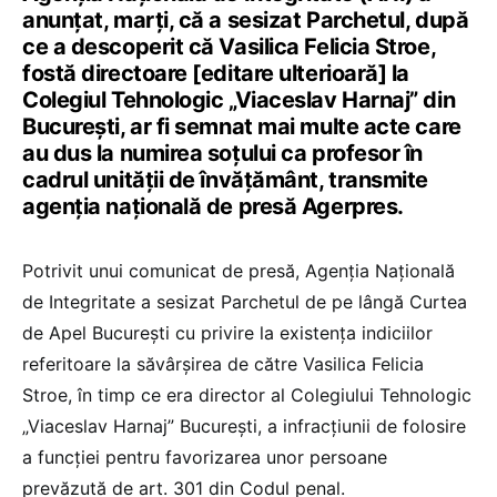
anunţat, marţi, că a sesizat Parchetul, după
ce a descoperit că Vasilica Felicia Stroe,
fostă directoare [editare ulterioară] la
Colegiul Tehnologic „Viaceslav Harnaj” din
Bucureşti, ar fi semnat mai multe acte care
au dus la numirea soţului ca profesor în
cadrul unităţii de învăţământ, transmite
agenția națională de presă Agerpres.
Potrivit unui comunicat de presă, Agenţia Naţională
de Integritate a sesizat Parchetul de pe lângă Curtea
de Apel Bucureşti cu privire la existenţa indiciilor
referitoare la săvârşirea de către Vasilica Felicia
Stroe, în timp ce era director al Colegiului Tehnologic
„Viaceslav Harnaj” Bucureşti, a infracţiunii de folosire
a funcţiei pentru favorizarea unor persoane
prevăzută de art. 301 din Codul penal.