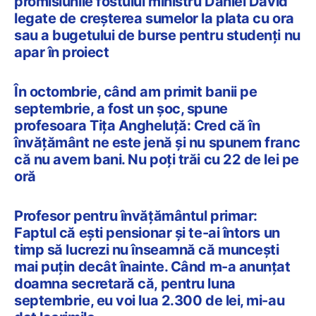
promisiunile fostului ministru Daniel David
legate de creșterea sumelor la plata cu ora
sau a bugetului de burse pentru studenți nu
apar în proiect
În octombrie, când am primit banii pe
septembrie, a fost un șoc, spune
profesoara Tița Angheluță: Cred că în
învățământ ne este jenă și nu spunem franc
că nu avem bani. Nu poți trăi cu 22 de lei pe
oră
Profesor pentru învățământul primar:
Faptul că eşti pensionar şi te-ai întors un
timp să lucrezi nu înseamnă că munceşti
mai puţin decât înainte. Când m-a anunţat
doamna secretară că, pentru luna
septembrie, eu voi lua 2.300 de lei, mi-au