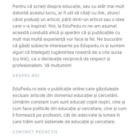
Pentru că scrieți despre educație, sau cu atât mai mult
datorită acestui lucru, ar fi util să citați cu link, atunci
când preluați un articol, părți dintr-un articol sau o idee
care v-a inspirat. Noi, la EduPedu.ro ne-am asumat
această conduită etică și sperăm că și publicațiile cu
mult mai multă experiență vor face la fel. Ne bucurăm
că găsiți subiecte interesante pe Edupedu.ro și suntem
siguri că înțelegeți rugămintea noastră de a cita sursa
(cu link), ca o declarație reciprocă de respect și
profesionalism. Vă mulțumim!
DESPRE NOI
EduPedu.ro este o publicație online care găzduiește
exclusiv articole din domeniul educației și cercetării.
Urmărim constant cum sunt educați copiii noștri, cine și
cum face politicile din educație și cercetare, cine și cum
îi formează pe profesori, cât de adecvate la lumea în
care trăim sunt sistemele de educație și cercetare.
CONTACT REDACȚIE