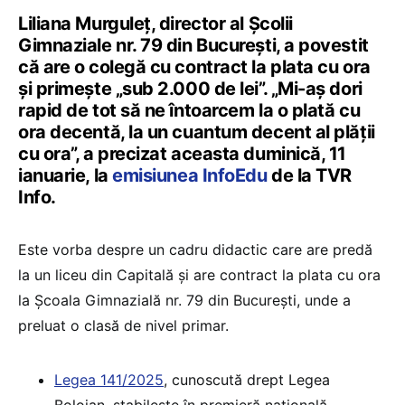
Liliana Murguleț, director al Școlii
Gimnaziale nr. 79 din București, a povestit
că are o colegă cu contract la plata cu ora
și primește „sub 2.000 de lei”. „Mi-aş dori
rapid de tot să ne întoarcem la o plată cu
ora decentă, la un cuantum decent al plăţii
cu ora”, a precizat aceasta duminică, 11
ianuarie, la
emisiunea InfoEdu
de la TVR
Info.
Este vorba despre un cadru didactic care are predă
la un liceu din Capitală și are contract la plata cu ora
la Școala Gimnazială nr. 79 din București, unde a
preluat o clasă de nivel primar.
Legea 141/2025
, cunoscută drept Legea
Bolojan, stabilește în premieră națională