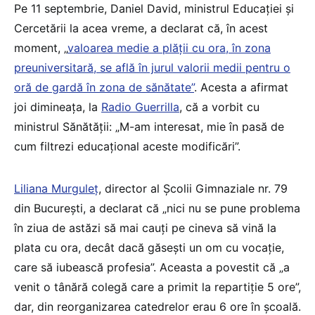
Pe 11 septembrie, Daniel David, ministrul Educației și
Cercetării la acea vreme, a declarat că, în acest
moment, „
valoarea medie a plății cu ora, în zona
preuniversitară, se află în jurul valorii medii pentru o
oră de gardă în zona de sănătate”
. Acesta a afirmat
joi dimineața, la
Radio Guerrilla
, că a vorbit cu
ministrul Sănătății: „M-am interesat, mie în pasă de
cum filtrezi educațional aceste modificări”.
Liliana Murguleț
, director al Școlii Gimnaziale nr. 79
din București, a declarat că „nici nu se pune problema
în ziua de astăzi să mai cauți pe cineva să vină la
plata cu ora, decât dacă găsești un om cu vocație,
care să iubească profesia”. Aceasta a povestit că „a
venit o tânără colegă care a primit la repartiție 5 ore”,
dar, din reorganizarea catedrelor erau 6 ore în școală.