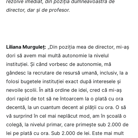
rezolve imediat, din poziția dumneavoastră de
director, dar și de profesor.
Liliana Murguleț:
„Din poziția mea de director, mi-aş
dori să avem mai multă autonomie la nivelul
instituţiei. Și când vorbesc de autonomie, mă
gândesc la recrutare de resursă umană, inclusiv, la a
folosi bugetele instituţiei exact după interesele şi
nevoile şcolii. În altă ordine de idei, cred că mi-aş
dori rapid de tot să ne întoarcem la o plată cu ora
decentă, la un cuantum decent al plăţii cu ora. O să
vă surprind în cel mai neplăcut mod, am în şcoală o
colegă, la nivelul primar, care primeşte sub 2.000 de
lei pe plată cu ora. Sub 2.000 de lei. Este mai mult