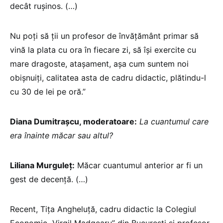
decât ruşinos. (…)
Nu poți să ții un profesor de învățământ primar să
vină la plata cu ora în fiecare zi, să își exercite cu
mare dragoste, atașament, așa cum suntem noi
obișnuiți, calitatea asta de cadru didactic, plătindu-l
cu 30 de lei pe oră.”
Diana Dumitrașcu, moderatoare:
La cuantumul care
era înainte măcar sau altul?
Liliana Murguleț:
Măcar cuantumul anterior ar fi un
gest de decență. (…)
Recent, Tița Angheluță, cadru didactic la Colegiul
Economic „Virgil Madgearu” din București și profesor