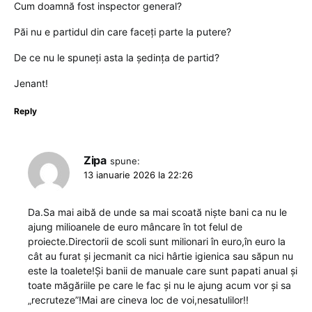
Cum doamnă fost inspector general?
Păi nu e partidul din care faceți parte la putere?
De ce nu le spuneți asta la ședința de partid?
Jenant!
Reply
Zipa
spune:
13 ianuarie 2026 la 22:26
Da.Sa mai aibă de unde sa mai scoată niște bani ca nu le
ajung milioanele de euro mâncare în tot felul de
proiecte.Directorii de scoli sunt milionari în euro,în euro la
cât au furat și jecmanit ca nici hârtie igienica sau săpun nu
este la toalete!Și banii de manuale care sunt papati anual și
toate măgăriile pe care le fac și nu le ajung acum vor și sa
„recruteze”!Mai are cineva loc de voi,nesatulilor!!