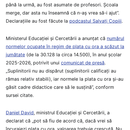
până la urmă, au fost asumate de profesori. Școala
merge, dar asta nu înseamnă că n-aș vrea să-i ajut”.
Declarațiile au fost făcute la
podcastul Salvați Copiii
.
Ministerul Educației și Cercetării a anunțat că
numărul
normelor ocupate în regim de plata cu ora a scăzut la
jumătate
(de la 30.128 la circa 14.500), în anul școlar
2025-2026, potrivit unui
comunicat de presă
.
„Suplinitorii nu au dispărut (suplinitorii calificați au
rămas relativ stabili), iar normele la plata cu ora și-au
găsit cadre didactice care să le susțină”, conform
sursei citate.
Daniel David
, ministrul Educației și Cercetării, a
declarat că „pot să fiu de acord că, dacă vrei să
încurajezi plata cu ora, valoarea trebuie crescută. Nu