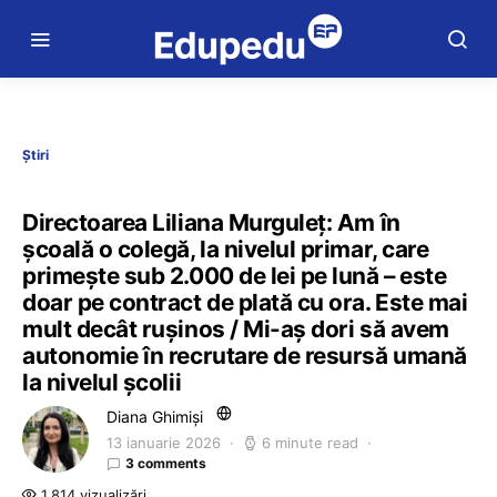
Știri
Directoarea Liliana Murguleț: Am în
şcoală o colegă, la nivelul primar, care
primeşte sub 2.000 de lei pe lună – este
doar pe contract de plată cu ora. Este mai
mult decât ruşinos / Mi-aș dori să avem
autonomie în recrutare de resursă umană
la nivelul școlii
Diana Ghimiși
13 ianuarie 2026
6 minute read
3 comments
1.814 vizualizări