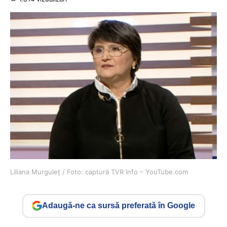
Liliana Murguleț / Foto: captură TVR Info – YouTube.com
Adaugă-ne ca sursă preferată în Google