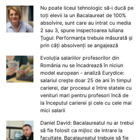
Nu poate liceul tehnologic să-i ducă pe
toți elevii la un Bacalaureat de 100%
absolvire, sunt care au intrat cu media
2 sau 3, spune inspectoarea Iuliana
Țugui: Performanța trebuie măsurată și
prin câți absolvenți se angajează
Evoluția salariilor profesorilor din
România nu se încadrează în niciun
model european - analiză Eurydice:
salariul crește doar 25 de ani în timpul
carierei, dar procesul e între statele cu
venituri mari pentru profesori încă de
la începutul carierei și cele cu cele mai
mici salarii
Daniel David: Bacalaureatul nu ar trebui
să fie folosit ca mijloc de intrare la
facultate. Bacalaureatul trebuie să fie