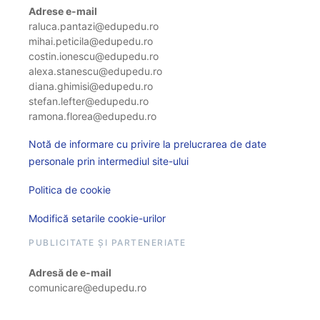
Adrese e-mail
raluca.pantazi@edupedu.ro
mihai.peticila@edupedu.ro
costin.ionescu@edupedu.ro
alexa.stanescu@edupedu.ro
diana.ghimisi@edupedu.ro
stefan.lefter@edupedu.ro
ramona.florea@edupedu.ro
Notă de informare cu privire la prelucrarea de date
personale prin intermediul site-ului
Politica de cookie
Modifică setarile cookie-urilor
PUBLICITATE ȘI PARTENERIATE
Adresă de e-mail
comunicare@edupedu.ro