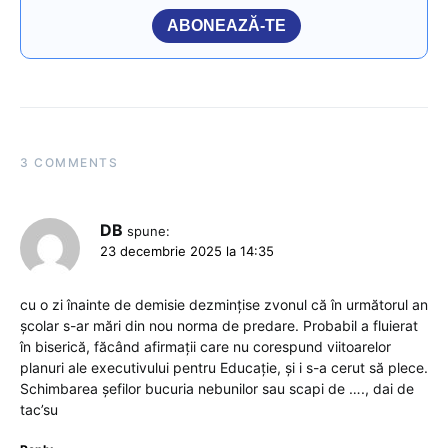
ABONEAZĂ-TE
3 COMMENTS
DB
spune:
23 decembrie 2025 la 14:35
cu o zi înainte de demisie dezminţise zvonul că în următorul an
şcolar s-ar mări din nou norma de predare. Probabil a fluierat
în biserică, făcând afirmaţii care nu corespund viitoarelor
planuri ale executivului pentru Educaţie, şi i s-a cerut să plece.
Schimbarea şefilor bucuria nebunilor sau scapi de …., dai de
tac’su