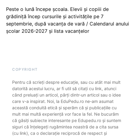
Peste o lună începe școala. Elevii și copiii de
grădiniță încep cursurile și activitățile pe 7
septembrie, după vacanța de vară / Calendarul anului
școlar 2026-2027 și lista vacanțelor
COPYRIGHT
Pentru că scrieți despre educație, sau cu atât mai mult
datorită acestui lucru, ar fi util să citați cu link, atunci
când preluați un articol, părți dintr-un articol sau o idee
care v-a inspirat. Noi, la EduPedu.ro ne-am asumat
această conduită etică și sperăm că și publicațiile cu
mult mai multă experiență vor face la fel. Ne bucurăm
că găsiți subiecte interesante pe Edupedu.ro și suntem
siguri că înțelegeți rugămintea noastră de a cita sursa
(cu link), ca o declarație reciprocă de respect și