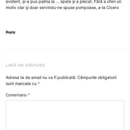
evident, și-a pus palma la … spate și a plecat. Fără a oferi un
motiv clar și doar servindu-ne spuse pompoase, a-la Cicero
Reply
LASĂ UN RĂSPUNS
Adresa ta de email nu va fi publicată.
Câmpurile obligatorii
sunt marcate cu
*
Comentariu
*