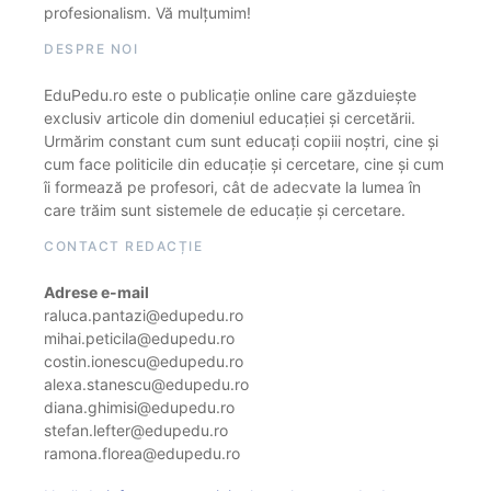
profesionalism. Vă mulțumim!
DESPRE NOI
EduPedu.ro este o publicație online care găzduiește
exclusiv articole din domeniul educației și cercetării.
Urmărim constant cum sunt educați copiii noștri, cine și
cum face politicile din educație și cercetare, cine și cum
îi formează pe profesori, cât de adecvate la lumea în
care trăim sunt sistemele de educație și cercetare.
CONTACT REDACȚIE
Adrese e-mail
raluca.pantazi@edupedu.ro
mihai.peticila@edupedu.ro
costin.ionescu@edupedu.ro
alexa.stanescu@edupedu.ro
diana.ghimisi@edupedu.ro
stefan.lefter@edupedu.ro
ramona.florea@edupedu.ro