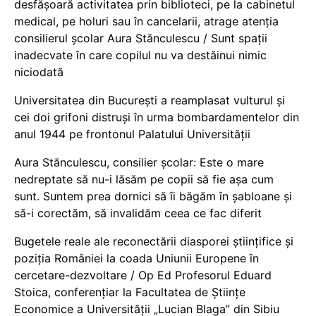
desfășoară activitatea prin biblioteci, pe la cabinetul
medical, pe holuri sau în cancelarii, atrage atenția
consilierul școlar Aura Stănculescu / Sunt spații
inadecvate în care copilul nu va destăinui nimic
niciodată
Universitatea din București a reamplasat vulturul și
cei doi grifoni distruși în urma bombardamentelor din
anul 1944 pe frontonul Palatului Universității
Aura Stănculescu, consilier școlar: Este o mare
nedreptate să nu-i lăsăm pe copii să fie așa cum
sunt. Suntem prea dornici să îi băgăm în șabloane și
să-i corectăm, să invalidăm ceea ce fac diferit
Bugetele reale ale reconectării diasporei științifice și
poziția României la coada Uniunii Europene în
cercetare-dezvoltare / Op Ed Profesorul Eduard
Stoica, conferențiar la Facultatea de Științe
Economice a Universității „Lucian Blaga” din Sibiu