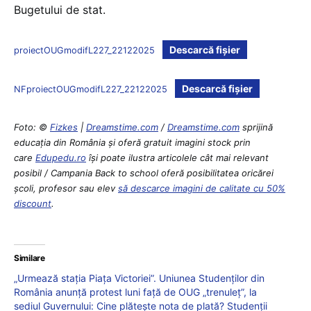
Bugetului de stat.
Descarcă fișier
proiectOUGmodifL227_22122025
Descarcă fișier
NFproiectOUGmodifL227_22122025
Foto: ©
Fizkes
|
Dreamstime.com
/
Dreamstime.com
sprijină
educaţia din România şi oferă gratuit imagini stock prin
care
Edupedu.ro
îşi poate ilustra articolele cât mai relevant
posibil / Campania Back to school oferă posibilitatea oricărei
școli, profesor sau elev
să descarce imagini de calitate cu 50%
discount
.
Similare
„Urmează stația Piața Victoriei”. Uniunea Studenților din
România anunță protest luni față de OUG „trenuleț”, la
sediul Guvernului: Cine plătește nota de plată? Studenții