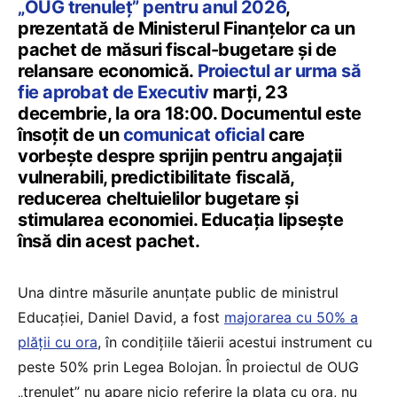
„OUG trenuleț” pentru anul 2026
,
prezentată de Ministerul Finanțelor ca un
pachet de măsuri fiscal-bugetare și de
relansare economică.
Proiectul ar urma să
fie aprobat de Executiv
marți, 23
decembrie, la ora 18:00. Documentul este
însoțit de un
comunicat oficial
care
vorbește despre sprijin pentru angajații
vulnerabili, predictibilitate fiscală,
reducerea cheltuielilor bugetare și
stimularea economiei. Educația lipsește
însă din acest pachet.
Una dintre măsurile anunțate public de ministrul
Educației, Daniel David, a fost
majorarea cu 50% a
plății cu ora
, în condițiile tăierii acestui instrument cu
peste 50% prin Legea Bolojan. În proiectul de OUG
„trenuleț” nu apare nicio referire la plata cu ora, nu