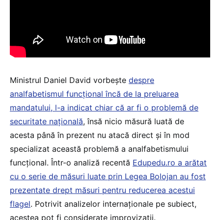
Ministrul Daniel David vorbește
despre
analfabetismul funcțional încă de la preluarea
mandatului, l-a indicat chiar că ar fi o problemă de
securitate națională
, însă nicio măsură luată de
acesta până în prezent nu atacă direct și în mod
specializat această problemă a analfabetismului
funcțional. Într-o analiză recentă
Edupedu.ro a arătat
cu o serie de măsuri luate prin Legea Bolojan au fost
prezentate drept măsuri pentru reducerea acestui
flagel
. Potrivit analizelor internaționale pe subiect,
acestea pot fi considerate improvizații.