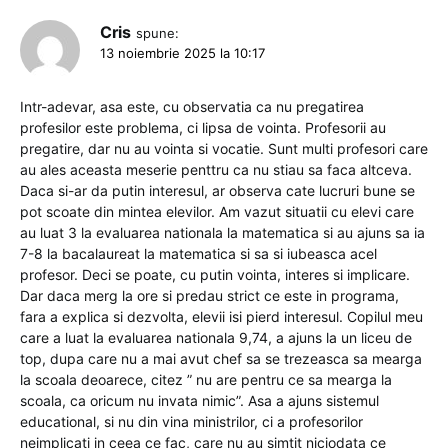
Cris
spune:
13 noiembrie 2025 la 10:17
Intr-adevar, asa este, cu observatia ca nu pregatirea
profesilor este problema, ci lipsa de vointa. Profesorii au
pregatire, dar nu au vointa si vocatie. Sunt multi profesori care
au ales aceasta meserie penttru ca nu stiau sa faca altceva.
Daca si-ar da putin interesul, ar observa cate lucruri bune se
pot scoate din mintea elevilor. Am vazut situatii cu elevi care
au luat 3 la evaluarea nationala la matematica si au ajuns sa ia
7-8 la bacalaureat la matematica si sa si iubeasca acel
profesor. Deci se poate, cu putin vointa, interes si implicare.
Dar daca merg la ore si predau strict ce este in programa,
fara a explica si dezvolta, elevii isi pierd interesul. Copilul meu
care a luat la evaluarea nationala 9,74, a ajuns la un liceu de
top, dupa care nu a mai avut chef sa se trezeasca sa mearga
la scoala deoarece, citez ” nu are pentru ce sa mearga la
scoala, ca oricum nu invata nimic”. Asa a ajuns sistemul
educational, si nu din vina ministrilor, ci a profesorilor
neimplicati in ceea ce fac, care nu au simtit niciodata ce