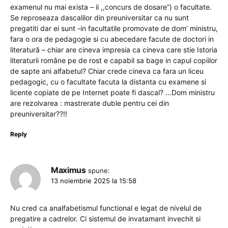
examenul nu mai exista – ii ,,concurs de dosare”) o facultate.
Se reproseaza dascalilor din preuniversitar ca nu sunt
pregatiti dar ei sunt -in facultatile promovate de dom’ ministru,
fara o ora de pedagogie si cu abecedare facute de doctori in
literatură – chiar are cineva impresia ca cineva care stie Istoria
literaturii române pe de rost e capabil sa bage in capul copiilor
de sapte ani alfabetul? Chiar crede cineva ca fara un liceu
pedagogic, cu o facultate facuta la distanta cu examene si
licente copiate de pe Internet poate fi dascal? …Dom ministru
are rezolvarea : mastrerate duble pentru cei din
preuniversitar??!!
Reply
Maximus
spune:
13 noiembrie 2025 la 15:58
Nu cred ca analfabetismul functional e legat de nivelul de
pregatire a cadrelor. Ci sistemul de invatamant invechit si