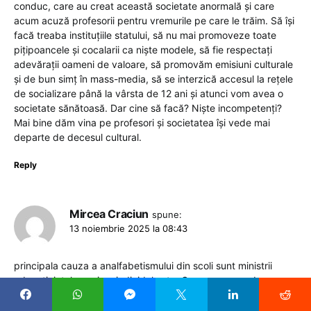
conduc, care au creat această societate anormală și care
acum acuză profesorii pentru vremurile pe care le trăim. Să își
facă treaba instituțiile statului, să nu mai promoveze toate
pițipoancele și cocalarii ca niște modele, să fie respectați
adevărații oameni de valoare, să promovăm emisiuni culturale
și de bun simț în mass-media, să se interzică accesul la rețele
de socializare până la vârsta de 12 ani și atunci vom avea o
societate sănătoasă. Dar cine să facă? Niște incompetenți?
Mai bine dăm vina pe profesori și societatea își vede mai
departe de decesul cultural.
Reply
Mircea Craciun
spune:
13 noiembrie 2025 la 08:43
principala cauza a analfabetismului din scoli sunt ministrii
educatiei, tolomaci ca individul asta. Ce va recomanda sa
ocupati aceasta functie? A condus o universitate care in
mandatul lui a decazut grav de tot…si el vrea sa rwformeze