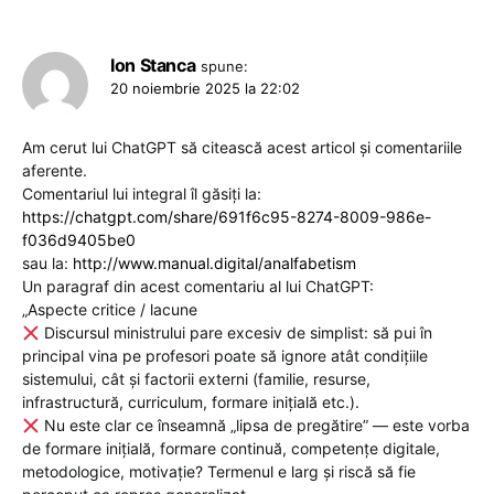
Ion Stanca
spune:
20 noiembrie 2025 la 22:02
Am cerut lui ChatGPT să citească acest articol și comentariile
aferente.
Comentariul lui integral îl găsiți la:
https://chatgpt.com/share/691f6c95-8274-8009-986e-
f036d9405be0
sau la:
http://www.manual.digital/analfabetism
Un paragraf din acest comentariu al lui ChatGPT:
„Aspecte critice / lacune
Discursul ministrului pare excesiv de simplist: să pui în
principal vina pe profesori poate să ignore atât condițiile
sistemului, cât și factorii externi (familie, resurse,
infrastructură, curriculum, formare iniţială etc.).
Nu este clar ce înseamnă „lipsa de pregătire” — este vorba
de formare iniţială, formare continuă, competenţe digitale,
metodologice, motivaţie? Termenul e larg şi riscă să fie