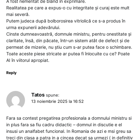
A fost nemeritat de blând în exprimare.
Realitatea pe care a expus-o cu integritate și curaj este mult
mai severă.
Putem judeca după bolborosirea vitriolică ce s-a produs în
urma expunerii adevărului.
Cinste dumneavoastră, domnule ministru, pentru onestitate și
claritate, însă, din păcate, într-un sistem atât de defect și de
permeat de mizerie, nu știu cum s-ar putea face o schimbare.
Toate aceste piese stricate ar putea fi înlocuite cu ce? Poate
AI în viitorul apropiat.
Reply
Tatos
spune:
13 noiembrie 2025 la 16:52
Fara sa contest pregatirea profesionala a domnului ministru si
in plus fara sa fiu cadru didactic – domnul in discutie e el
insusi un analfabet funcional. In Romania de azi e msi greu sa
treci din clasa a patra in a cincea decat sa urmezi ( in definitiv