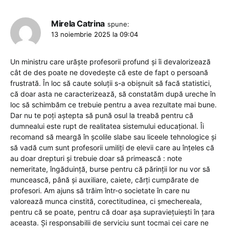
Mirela Catrina
spune:
13 noiembrie 2025 la 09:04
Un ministru care urăște profesorii profund și îi devalorizează
cât de des poate ne dovedește că este de fapt o persoană
frustrată. În loc să caute soluții s-a obișnuit să facă statistici,
că doar asta ne caracterizează, să constatăm după ureche în
loc să schimbăm ce trebuie pentru a avea rezultate mai bune.
Dar nu te poți aștepta să pună osul la treabă pentru că
dumnealui este rupt de realitatea sistemului educațional. Îi
recomand să meargă în școlile slabe sau liceele tehnologice și
să vadă cum sunt profesorii umiliți de elevii care au înțeles că
au doar drepturi și trebuie doar să primească : note
nemeritate, îngăduință, burse pentru că părinții lor nu vor să
muncească, până și auxiliare, caiete, cărți cumpărate de
profesori. Am ajuns să trăim într-o societate în care nu
valorează munca cinstită, corectitudinea, ci șmechereala,
pentru că se poate, pentru că doar așa supraviețuiești în țara
aceasta. Și responsabilii de serviciu sunt tocmai cei care ne