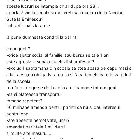
aceste lucruri se intampla chiar dupa ora 23…
apoi la 7 vin la scoala si dvs vreti sa i ducem de la Nicolae
Guta la Eminescu?
hai sictir mai zlatarule
ia pune dumneata conditii la parinti:
e corigent ?
-orice ajutor social al familiei sau bursa se taie 1 an
este agresiv la scoala cu elevii si profesorii?
-exclus 1 saptamana din scoala sa stea acasa pe capu masi si
a lui tacso,cu obligativitatea sa si faca temele care le va primi
de la scoala
-nu face progrese de la an la an si ramane tot corigent
-sa si plateasca transportul
ramane repetent?
50 milioane amenda pentru parinti ca nu si dau interesul
pentru copil
-are absente nemotivate,lunar?
amendat parintele 1 mil de zi
si multe alte masuri…..