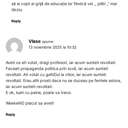
să ai copii ai grijă de educația lor fiindcă vei ,, plăti „” mai
târziu.
Reply
Vlase
spune:
13 noiembrie 2025 la 10:32
Aveti ce ati votat, dragi profesori, iar acum sunteti revoltati.
Faceati propaganda politica prin scoli, iar acum sunteti
revoltati. Ati votat cu gaNDul la viitor, iar acum sunteti
revoltati. Erau altii prosti daca nu se duceau pe fentele astora,
iar acum sunteti revoltati.
E ok, luati cu paine, poate va trece.
WeekeND placut sa aveti!
Reply