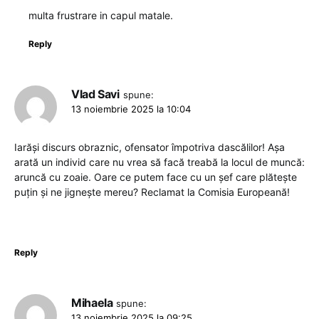
multa frustrare in capul matale.
Reply
Vlad Savi
spune:
13 noiembrie 2025 la 10:04
Iarăși discurs obraznic, ofensator împotriva dascălilor! Așa
arată un individ care nu vrea să facă treabă la locul de muncă:
aruncă cu zoaie. Oare ce putem face cu un șef care plătește
puțin și ne jignește mereu? Reclamat la Comisia Europeană!
Reply
Mihaela
spune:
13 noiembrie 2025 la 09:25