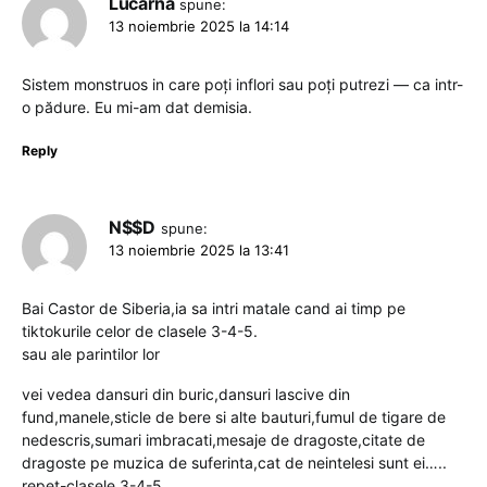
Lucarna
spune:
13 noiembrie 2025 la 14:14
Sistem monstruos in care poți inflori sau poți putrezi — ca intr-
o pădure. Eu mi-am dat demisia.
Reply
N$$D
spune:
13 noiembrie 2025 la 13:41
Bai Castor de Siberia,ia sa intri matale cand ai timp pe
tiktokurile celor de clasele 3-4-5.
sau ale parintilor lor
vei vedea dansuri din buric,dansuri lascive din
fund,manele,sticle de bere si alte bauturi,fumul de tigare de
nedescris,sumari imbracati,mesaje de dragoste,citate de
dragoste pe muzica de suferinta,cat de neintelesi sunt ei…..
repet-clasele 3-4-5