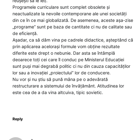
reușești să le iei).
Programele curriculare sunt complet obsolete și
neactualizate la nevoile contemporane ale unei societăți
din ce în ce mai globalizată. De asemenea, aceste așa-zise
„programe” sunt pe baza de cantitate ci nu de calitate sau
de eficiență.
Așadar, ca să dăm vina pe cadrele didactice, așteptând că
prin aplicarea acelorași formule vom obține rezultate
diferite este drept o nebunie. Dar asta se întâmplă
deoarece toți cei care îl conduc pe Ministerul Educației
sunt puși mai degrabă politic ci nu din cauza capacităților
lor sau a inovației „proiectului” lor de conducere.
Nu vor și nu știu să pună mâna pe o adevărată
restructurare a sistemului de învățământ. Atitudinea lor
este cea de a da vina altcuiva, tipic sovietic.
Reply