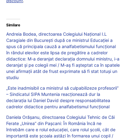
discount
.
Similare
Andreia Bodea, directoarea Colegiului Național I.L
Caragiale din București după ce ministrul Educației a
spus că principala cauză a analfabetismului funcțional
în rândul elevilor este lipsa de pregătire a cadrelor
didactice: M-a deranjat declarația domnului ministru, i-a
deranjat și pe colegii mei / M-aș fi așteptat ca în spatele
unei afirmații atât de frust exprimate să fi stat totuși un
studiu
„Este inadmisibil ca ministrul să culpabilizeze profesorii”
– Sindicatul SIPA Muntenia reacționează dur la
declarația lui Daniel David despre responsabilitatea
cadrelor didactice pentru analfabetismul funcțional
Daniela Orășanu, directoarea Colegiului Tehnic de Căi
Ferate „Unirea” din Pașcani: În România încă ne
întrebăm care e rolul educației, care rolul școlii, cât de
importantă este școala astăzi în formarea unui copil /