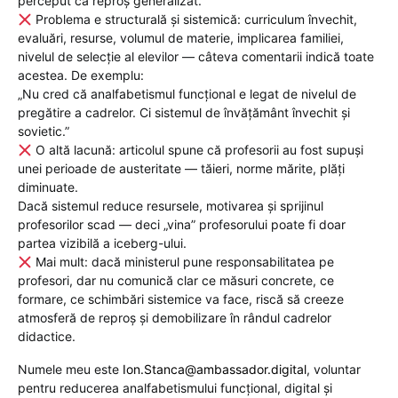
perceput ca reproş generalizat.
Problema e structurală şi sistemică: curriculum învechit,
evaluări, resurse, volumul de materie, implicarea familiei,
nivelul de selecţie al elevilor — câteva comentarii indică toate
acestea. De exemplu:
„Nu cred că analfabetismul funcţional e legat de nivelul de
pregătire a cadrelor. Ci sistemul de învăţământ învechit şi
sovietic.”
O altă lacună: articolul spune că profesorii au fost supuşi
unei perioade de austeritate — tăieri, norme mărite, plăţi
diminuate.
Dacă sistemul reduce resursele, motivarea şi sprijinul
profesorilor scad — deci „vina” profesorului poate fi doar
partea vizibilă a iceberg-ului.
Mai mult: dacă ministerul pune responsabilitatea pe
profesori, dar nu comunică clar ce măsuri concrete, ce
formare, ce schimbări sistemice va face, riscă să creeze
atmosferă de reproş şi demobilizare în rândul cadrelor
didactice.
Numele meu este
Ion.Stanca@ambassador.digital
, voluntar
pentru reducerea analfabetismului funcțional, digital și