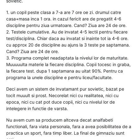
sovietic.
1. un copil peste clasa a 7-a are 7 ore oe zi. drumul catre
casa+masa inca 1 ora. in cazul fericit are de pregatit 4-6
discipline pentru ziua urmatoare. Cand? Ziua are 24 de ore.
2. Testele cumulative. Au de invatat 4-5 lectii pentru fiecare
test/disciplina. Chiar daca au invatat si inainte tot ia 4-6 ore.
cu approx 20 de discipline au ajuns la 3 teste pe saptamana.
Cand? Ziua are 24 de ore.
3. Programa complet neadaptata la nivelul lor de maturitate.
Muuuuulta materie la fiecare disciplina. Copii tocesc in graba,
la fiecare test. dupa 1 saptamana au uitat 90%. Pentru ca
programa la unele discipline e pentru liceu/facultate.
Deci avem un sistem de invatamant pur sovietic, bazat pe
tocit muuult si prost. Necorelat nici cu realitatea, nici cu
epoca, nici cu cat pot duce copii, nici cu nivelul lor de
intelegere in functie de varsta.
Nu avem cum sa producem altceva decat analfabeti
functionali, fara viata personala, fara a avea posibilitatea de a
practica un sport, fara timp liber. La final de gimnaziu sunt