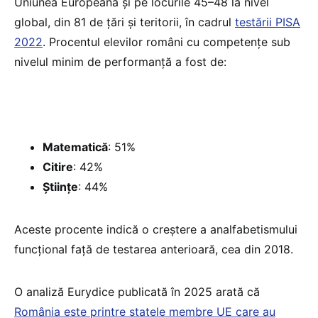
Uniunea Europeană și pe locurile 45–48 la nivel
global, din 81 de țări și teritorii, în cadrul
testării PISA
2022
. Procentul elevilor români cu competențe sub
nivelul minim de performanță a fost de:
Matematică
: 51%
Citire
: 42%
Științe
: 44%
Aceste procente indică o creștere a analfabetismului
funcțional față de testarea anterioară, cea din 2018.
O analiză Eurydice publicată în 2025 arată că
România este printre statele membre UE care au