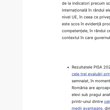
de la indicatori precum s
internațională în rândul e
nivel UE, în ceea ce priveș
este scos în evidență proc
competențele, în rândul ce
contextul în care guvernu
Rezultatele PISA 20
cele trei evaluări pri
semnalat, în momentu
România are aproape 
elevi sub pragul anal
printr-unul dintre
cel
medii avantajate
, di