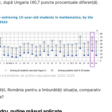
, după Ungaria (40,7 puncte procentuale diferență).
d schimbările de politici educaționale 2020-2025
iții, România pentru a îmbunătăți situația, comparativ
pa?
ru, puține măsuri aplicate