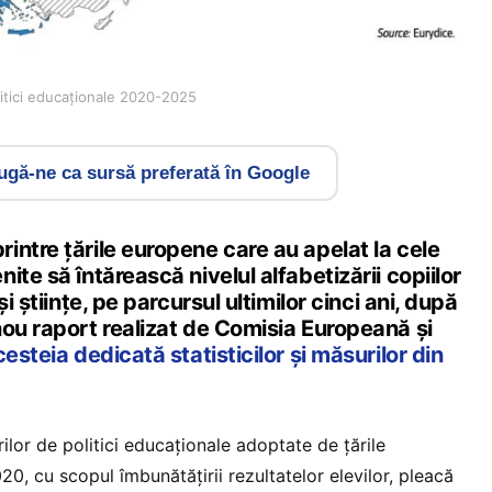
litici educaționale 2020-2025
gă-ne ca sursă preferată în Google
ntre țările europene care au apelat la cele
ite să întărească nivelul alfabetizării copiilor
i științe, pe parcursul ultimilor cinci ani, după
nou raport realizat de Comisia Europeană și
esteia dedicată statisticilor și măsurilor din
lor de politici educaționale adoptate de țările
, cu scopul îmbunătățirii rezultatelor elevilor, pleacă