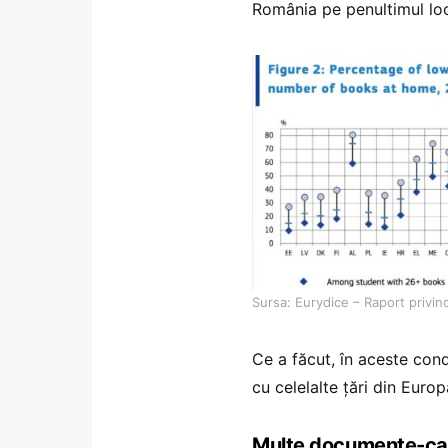
România pe penultimul loc
Sursa: Eurydice – Raport privin
Ce a făcut, în aceste cond
cu celelalte țări din Euro
Multe documente-cad