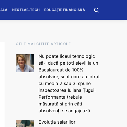
OALĂ
NEXTLAB.TECH
EDUCAȚIE FINANCIARĂ
CELE MAI CITITE ARTICOLE
Nu poate liceul tehnologic
să-i ducă pe toți elevii la un
Bacalaureat de 100%
absolvire, sunt care au intrat
cu media 2 sau 3, spune
inspectoarea Iuliana Țugui:
Performanța trebuie
măsurată și prin câți
absolvenți se angajează
Evoluția salariilor