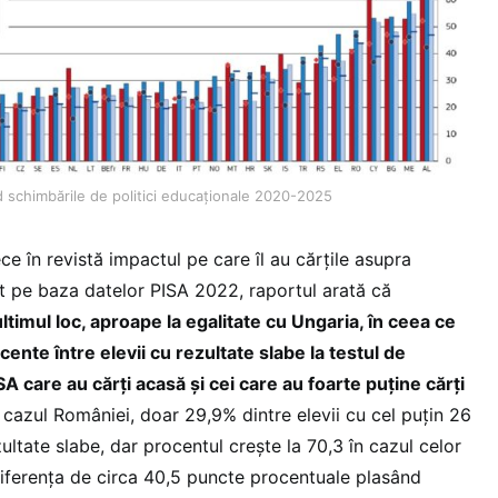
d schimbările de politici educaționale 2020-2025
ece în revistă impactul pe care îl au cărțile asupra
 tot pe baza datelor PISA 2022, raportul arată că
imul loc, aproape la egalitate cu Ungaria, în ceea ce
ente între elevii cu rezultate slabe la testul de
A care au cărți acasă și cei care au foarte puține cărți
 cazul României, doar 29,9% dintre elevii cu cel puțin 26
ultate slabe, dar procentul crește la 70,3 în cazul celor
diferența de circa 40,5 puncte procentuale plasând