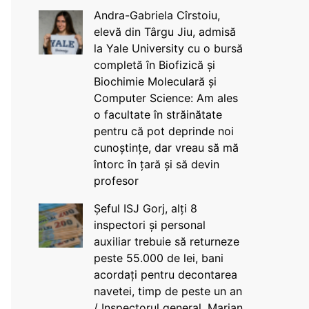
Andra-Gabriela Cîrstoiu,
elevă din Târgu Jiu, admisă
la Yale University cu o bursă
completă în Biofizică și
Biochimie Moleculară și
Computer Science: Am ales
o facultate în străinătate
pentru că pot deprinde noi
cunoștințe, dar vreau să mă
întorc în țară și să devin
profesor
Șeful ISJ Gorj, alți 8
inspectori și personal
auxiliar trebuie să returneze
peste 55.000 de lei, bani
acordați pentru decontarea
navetei, timp de peste un an
/ Inspectorul general, Marian