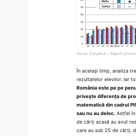
Sursa: Eurydice – Raport privin
În același timp, analiza tr
rezultatelor elevilor. Iar
România este pe pe penult
privește diferența de proc
matematică din cadrul PIS
sau nu au deloc.
Astfel în
de cărți acasă au avut rez
care au sub 25 de cărți, 