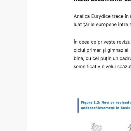
Analiza Eurydice trece în 
luat țările europene între
În ceea ce privește revizu
ciclul primar și gimnazial
bine, cu cel puțin un cadr
semnificativ nivelul scăzu