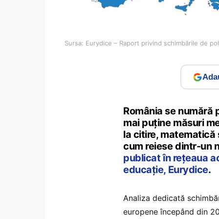
Sursa: Eurydice – Raport privind schimbările de po
Adau
România se numără pri
mai puține măsuri men
la citire, matematică ș
cum reiese dintr-un 
publicat în rețeaua ac
educație, Eurydice
.
Analiza dedicată schimbări
europene începând din 2020