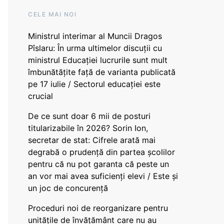
CELE MAI NOI
Ministrul interimar al Muncii Dragos
Pîslaru: În urma ultimelor discuții cu
ministrul Educației lucrurile sunt mult
îmbunătățite față de varianta publicată
pe 17 iulie / Sectorul educației este
crucial
De ce sunt doar 6 mii de posturi
titularizabile în 2026? Sorin Ion,
secretar de stat: Cifrele arată mai
degrabă o prudență din partea școlilor
pentru că nu pot garanta că peste un
an vor mai avea suficienți elevi / Este și
un joc de concurență
Proceduri noi de reorganizare pentru
unitățile de învățământ care nu au