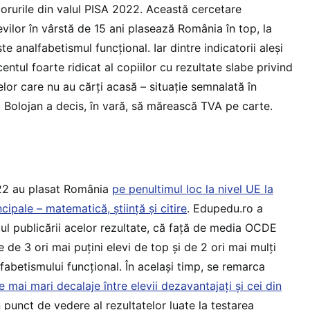
corurile din valul PISA 2022. Această cercetare
levilor în vârstă de 15 ani plasează România în top, la
te analfabetismul funcțional. Iar dintre indicatorii aleși
entul foarte ridicat al copiilor cu rezultate slabe privind
lor care nu au cărți acasă – situație semnalată în
l Bolojan a decis, în vară, să mărească TVA pe carte.
22 au plasat România
pe penultimul loc la nivel UE la
ncipale – matematică, știință și citire
. Edupedu.ro a
l publicării acelor rezultate, că față de media OCDE
de 3 ori mai puțini elevi de top și de 2 ori mai mulți
fabetismului funcțional. În același timp, se remarca
e mai mari decalaje între elevii dezavantajați și cei din
n punct de vedere al rezultatelor luate la testarea