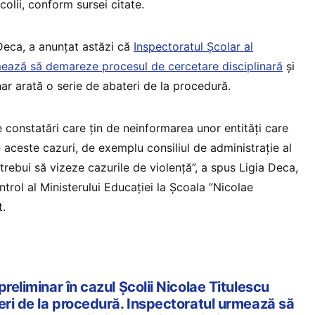
olii, conform sursei citate.
 Deca, a anunțat astăzi că
Inspectoratul Școlar al
mează să demareze procesul de cercetare disciplinară
și
nar arată o serie de abateri de la procedură.
e constatări care țin de neinformarea unor entități care
 aceste cazuri, de exemplu consiliul de administrație al
 trebui să vizeze cazurile de violență”, a spus Ligia Deca,
ntrol al Ministerului Educației la Școala ”Nicolae
t.
reliminar în cazul Şcolii Nicolae Titulescu
eri de la procedură. Inspectoratul urmează să