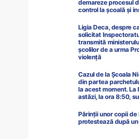
demareze procesul de
control la școală și i
Ligia Deca, despre ca
solicitat Inspectoratu
transmită ministerului
școlilor de a urma Pr
violență
Cazul de la Școala Ni
din partea parchetulu
la acest moment. La 
astăzi, la ora 8:50, s
Părinții unor copii de
protestează după un 