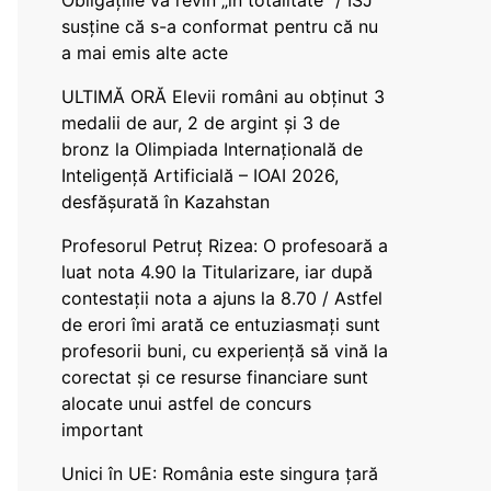
Obligațiile vă revin „în totalitate” / ISJ
susține că s-a conformat pentru că nu
a mai emis alte acte
ULTIMĂ ORĂ Elevii români au obținut 3
medalii de aur, 2 de argint și 3 de
bronz la Olimpiada Internațională de
Inteligență Artificială – IOAI 2026,
desfășurată în Kazahstan
Profesorul Petruț Rizea: O profesoară a
luat nota 4.90 la Titularizare, iar după
contestații nota a ajuns la 8.70 / Astfel
de erori îmi arată ce entuziasmați sunt
profesorii buni, cu experiență să vină la
corectat și ce resurse financiare sunt
alocate unui astfel de concurs
important
Unici în UE: România este singura țară