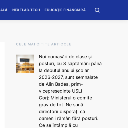
OALĂ
NEXTLAB.TECH
EDUCAȚIE FINANCIARĂ
CELE MAI CITITE ARTICOLE
Noi comasări de clase și
posturi, cu 3 săptămâni până
la debutul anului școlar
2026-2027, sunt semnalate
de Alin Badea, prim-
vicepreședinte USLI
Gorj: Ministerul o comite
grav de tot. Ne sună
directorii disperați că
oamenii rămân fără posturi.
Ce se întâmplă cu