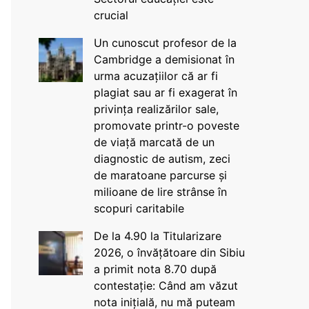
crucial
Un cunoscut profesor de la
Cambridge a demisionat în
urma acuzațiilor că ar fi
plagiat sau ar fi exagerat în
privința realizărilor sale,
promovate printr-o poveste
de viață marcată de un
diagnostic de autism, zeci
de maratoane parcurse și
milioane de lire strânse în
scopuri caritabile
De la 4.90 la Titularizare
2026, o învățătoare din Sibiu
a primit nota 8.70 după
contestație: Când am văzut
nota inițială, nu mă puteam