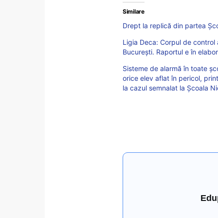
Similare
Drept la replică din partea Șco
Ligia Deca: Corpul de control a
București. Raportul e în elab
Sisteme de alarmă în toate șco
orice elev aflat în pericol, pri
la cazul semnalat la Școala Ni
Edu