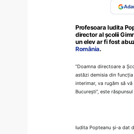
Adau
Profesoara Iudita Pop
director al școlii Gi
un elev ar fi fost abu
România
.
”Doamna directoare a Școli
astăzi demisia din funcția
interimar, va rugăm să vă 
București”, este răspunsul
Iudita Popteanu și-a dat 