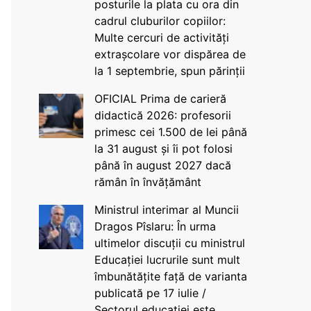
posturile la plata cu ora din
cadrul cluburilor copiilor:
Multe cercuri de activități
extrașcolare vor dispărea de
la 1 septembrie, spun părinții
OFICIAL Prima de carieră
didactică 2026: profesorii
primesc cei 1.500 de lei până
la 31 august și îi pot folosi
până în august 2027 dacă
rămân în învățământ
Ministrul interimar al Muncii
Dragos Pîslaru: În urma
ultimelor discuții cu ministrul
Educației lucrurile sunt mult
îmbunătățite față de varianta
publicată pe 17 iulie /
Sectorul educației este