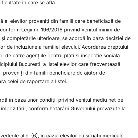
ificultate în care se află.
ă al elevilor proveniţi din familii care beneficiază de
 conform Legii nr. 196/2016 privind venitul minim de
e şi completările ulterioare, se acordă în baza deciziei de
utor de incluziune a familiei elevului. Acordarea dreptului
i de către agenţiile pentru plăţi şi inspecţie socială
ipiului Bucureşti, a listei elevilor care frecventează
 proveniţi din familii beneficiare de ajutor de
ară celei de raportare a listei.
rdă în baza unor condiţii privind venitul mediu net pe
impozitării, conform hotărârii Guvernului prevăzute la
vederile alin. (6), în cazul elevilor cu situaţii medicale