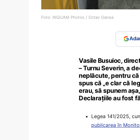
Foto: INQUAM Photos / Octav Ganea
Adau
Vasile Busuioc, direc
– Turnu Severin, a de
neplăcute, pentru că 
spus că „e clar că leg
erau, să spunem așa, 
Declarațiile au fost 
Legea 141/2025, cun
publicarea în Monitor