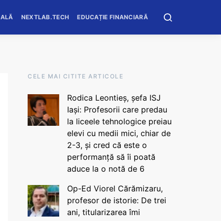
OALĂ
NEXTLAB.TECH
EDUCAȚIE FINANCIARĂ
CELE MAI CITITE ARTICOLE
Rodica Leontieș, șefa ISJ
Iași: Profesorii care predau
la liceele tehnologice preiau
elevi cu medii mici, chiar de
2-3, și cred că este o
performanță să îi poată
aduce la o notă de 6
Op-Ed Viorel Cărămizaru,
profesor de istorie: De trei
ani, titularizarea îmi