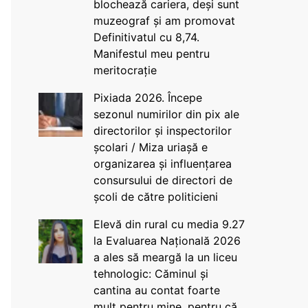
blochează cariera, deși sunt
muzeograf și am promovat
Definitivatul cu 8,74.
Manifestul meu pentru
meritocrație
Pixiada 2026. Începe
sezonul numirilor din pix ale
directorilor și inspectorilor
școlari / Miza uriașă e
organizarea și influențarea
consursului de directori de
școli de către politicieni
Elevă din rural cu media 9.27
la Evaluarea Națională 2026
a ales să meargă la un liceu
tehnologic: Căminul și
cantina au contat foarte
mult pentru mine, pentru că