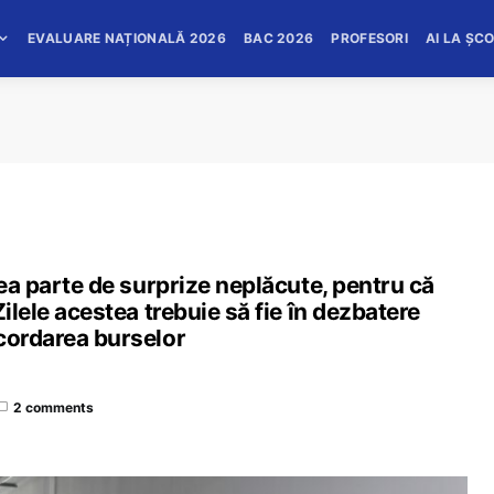
EVALUARE NAȚIONALĂ 2026
BAC 2026
PROFESORI
AI LA ȘC
vea parte de surprize neplăcute, pentru că
ilele acestea trebuie să fie în dezbatere
acordarea burselor
2 comments