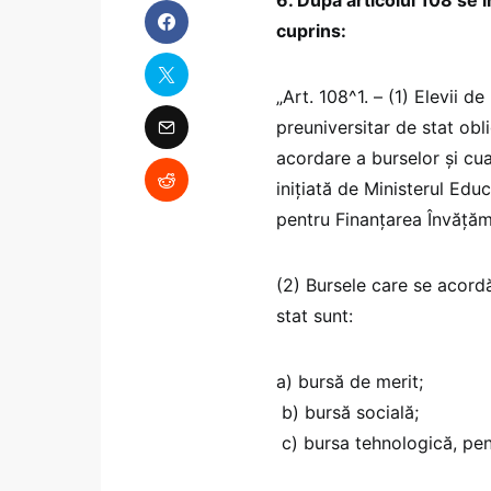
cuprins:
„Art. 108^1. – (1) Elevii d
preuniversitar de stat ob
acordare a burselor și cu
inițiată de Ministerul Educ
pentru Finanţarea Învăţămâ
(2) Bursele care se acordă
stat sunt:
a) bursă de merit;
b) bursă socială;
c) bursa tehnologică, pen