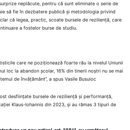
surprize neplăcute, pentru că sunt eliminate o serie de
uie să fie în dezbatere publică și metodologia privind
clar că legea, practic, scoate bursele de reziliență, care
ntinuare a fostelor burse de studiu.
isticile care ne poziționează foarte rău la nivelul Uniunii
l loc la abandon școlar, 16% din tinerii noștri nu se mai
temul de învățământ”, a spus Vasile Busuioc
fost desființate bursele de reziliență și performanță,
ației Klaus-Iohannis din 2023, și au rămas 3 tipuri de
introduce un nou articol, art. 108^1, cu următorul