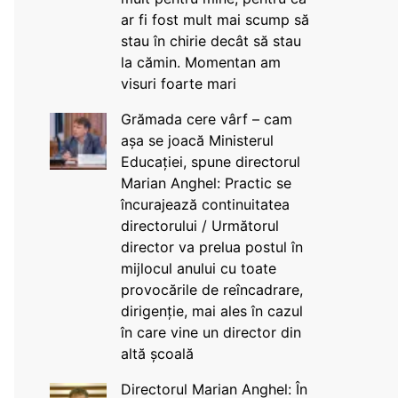
ar fi fost mult mai scump să
stau în chirie decât să stau
la cămin. Momentan am
visuri foarte mari
Grămada cere vârf – cam
așa se joacă Ministerul
Educației, spune directorul
Marian Anghel: Practic se
încurajează continuitatea
directorului / Următorul
director va prelua postul în
mijlocul anului cu toate
provocările de reîncadrare,
dirigenție, mai ales în cazul
în care vine un director din
altă școală
Directorul Marian Anghel: În