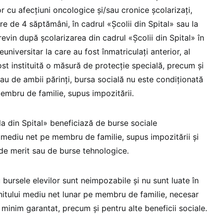
lor cu afecţiuni oncologice şi/sau cronice şcolarizaţi,
e de 4 săptămâni, în cadrul «Şcolii din Spital» sau la
 revin după şcolarizarea din cadrul «Şcolii din Spital» în
niversitar la care au fost înmatriculaţi anterior, al
ost instituită o măsură de protecţie specială, precum şi
 sau de ambii părinţi, bursa socială nu este condiţionată
embru de familie, supus impozitării.
ala din Spital» beneficiază de burse sociale
 mediu net pe membru de familie, supus impozitării și
 de merit sau de burse tehnologice.
bursele elevilor sunt neimpozabile şi nu sunt luate în
enitului mediu net lunar pe membru de familie, necesar
 minim garantat, precum şi pentru alte beneficii sociale.