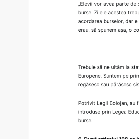
„Elevii vor avea parte de 
burse. Zilele acestea treb
acordarea burselor, dar e 
erau, să spunem așa, o co
Trebuie să ne uităm la stat
Europene. Suntem pe primu
regăsesc sau părăsesc sis
Potrivit Legii Bolojan, au 
introduse prin Legea Educ
burse.
6. După articolul 108 se 