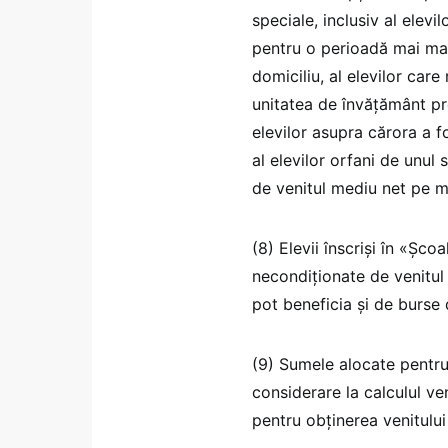
speciale, inclusiv al elevi
pentru o perioadă mai mar
domiciliu, al elevilor care
unitatea de învăţământ preu
elevilor asupra cărora a f
al elevilor orfani de unul
de venitul mediu net pe m
(8) Elevii înscriși în «Şco
necondiționate de venitul
pot beneficia și de burse
(9) Sumele alocate pentru 
considerare la calculul v
pentru obţinerea venitului