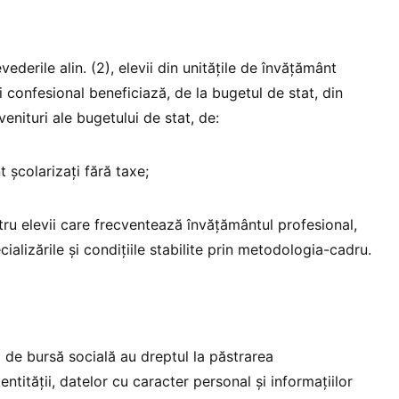
vederile alin. (2), elevii din unităţile de învăţământ
şi confesional beneficiază, de la bugetul de stat, din
enituri ale bugetului de stat, de:
t şcolarizaţi fără taxe;
tru elevii care frecventează învățământul profesional,
ializările şi condiţiile stabilite prin metodologia-cadru.
ă de bursă socială au dreptul la păstrarea
dentităţii, datelor cu caracter personal şi informaţiilor