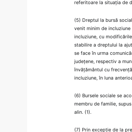
referitoare la situaţia de d
(5) Dreptul la bursă social
venit minim de incluziune
incluziune, cu modificăril
stabilire a dreptului la aj
se face în urma comunicări
judeţene, respectiv a munic
învăţământul cu frecvenţă,
incluziune, în luna anterio
(6) Bursele sociale se aco
membru de familie, supus 
alin. (1).
(7) Prin excepţie de la pre