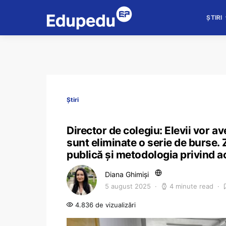
ȘTIRI
Știri
Director de colegiu: Elevii vor a
sunt eliminate o serie de burse. Z
publică și metodologia privind 
Diana Ghimiși
5 august 2025
4 minute read
4.836 de vizualizări