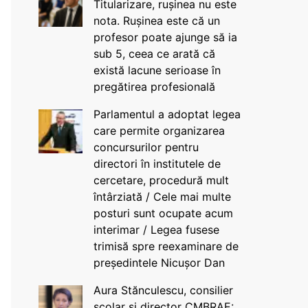
Titularizare, rușinea nu este
nota. Rușinea este că un
profesor poate ajunge să ia
sub 5, ceea ce arată că
există lacune serioase în
pregătirea profesională
Parlamentul a adoptat legea
care permite organizarea
concursurilor pentru
directori în institutele de
cercetare, procedură mult
întârziată / Cele mai multe
posturi sunt ocupate acum
interimar / Legea fusese
trimisă spre reexaminare de
președintele Nicușor Dan
Aura Stănculescu, consilier
școlar și director CMBRAE: