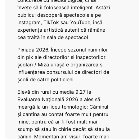
concureze cu mediul digital, ci să
învețe să îl folosească inteligent. Astăzi
publicul descoperă spectacolele pe
Instagram, TikTok sau YouTube, însă
experiența artistică autentică rămâne
cea trăită în sala de spectacol
Pixiada 2026. Începe sezonul numirilor
din pix ale directorilor și inspectorilor
școlari / Miza uriașă e organizarea și
influențarea consursului de directori de
școli de către politicieni
Elevă din rural cu media 9.27 la
Evaluarea Națională 2026 a ales să
meargă la un liceu tehnologic: Căminul
și cantina au contat foarte mult pentru
mine, pentru că ar fi fost mult mai
scump să stau în chirie decât să stau la
cămin. Momentan am visuri foarte mari