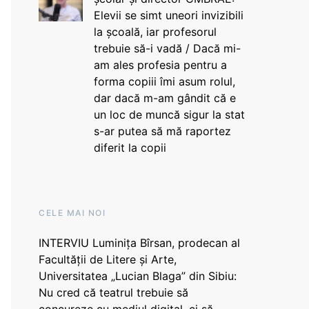
Elevii se simt uneori invizibili
la școală, iar profesorul
trebuie să-i vadă / Dacă mi-
am ales profesia pentru a
forma copiii îmi asum rolul,
dar dacă m-am gândit că e
un loc de muncă sigur la stat
s-ar putea să mă raportez
diferit la copii
CELE MAI NOI
INTERVIU Luminița Bîrsan, prodecan al
Facultății de Litere și Arte,
Universitatea „Lucian Blaga” din Sibiu:
Nu cred că teatrul trebuie să