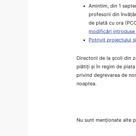
Amintim, din 1 sept
profesorii din învăț
de plată cu ora (PCO
modificări introdus
Potrivit proiectului 
Directorii de la școli din 
plătiți și în regim de pla
privind degrevarea de norm
noaptea.
Nu sunt menționate alte pr