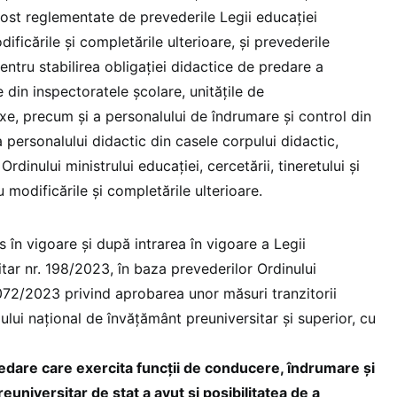
fost reglementate de prevederile Legii educaţiei
dificările şi completările ulterioare, şi prevederile
tru stabilirea obligaţiei didactice de predare a
din inspectoratele şcolare, unităţile de
xe, precum şi a personalului de îndrumare şi control din
a personalului didactic din casele corpului didactic,
rdinului ministrului educaţiei, cercetării, tineretului şi
 modificările şi completările ulterioare.
în vigoare şi după intrarea în vigoare a Legii
tar nr. 198/2023, în baza prevederilor Ordinului
6072/2023 privind aprobarea unor măsuri tranzitorii
mului național de învățământ preuniversitar și superior, cu
edare care exercita funcții de conducere, îndrumare și
euniversitar de stat a avut şi posibilitatea de a