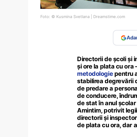
Foto: © Kusmina Svetlana | Dreamstime.com
Adau
Directorii de școli și
și ore la plata cu or
metodologie
pentru 
stabilirea degrevării
de predare a personal
de conducere, îndruma
de stat în anul școlar
Amintim, potrivit legi
directorii și inspector
de plata cu ora, dar 