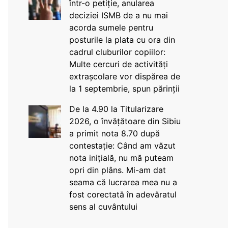
într-o petiție, anularea
deciziei ISMB de a nu mai
acorda sumele pentru
posturile la plata cu ora din
cadrul cluburilor copiilor:
Multe cercuri de activități
extrașcolare vor dispărea de
la 1 septembrie, spun părinții
De la 4.90 la Titularizare
2026, o învățătoare din Sibiu
a primit nota 8.70 după
contestație: Când am văzut
nota inițială, nu mă puteam
opri din plâns. Mi-am dat
seama că lucrarea mea nu a
fost corectată în adevăratul
sens al cuvântului