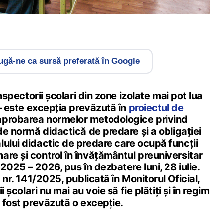
gă-ne ca sursă preferată în Google
 inspectorii școlari din zone izolate mai pot lua
a – este excepția prevăzută în
proiectul de
aprobarea normelor metodologice privind
 de normă didactică de predare şi a obligaţiei
ului didactic de predare care ocupă funcții
re și control în învățământul preuniversitar
 2025 – 2026, pus în dezbatere luni, 28 iulie.
i nr. 141/2025, publicată în Monitorul Oficial,
ii școlari nu mai au voie să fie plătiți și în regim
a fost prevăzută o excepție.