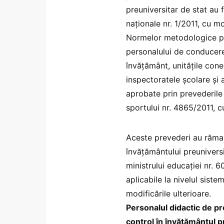
preuniversitar de stat au 
naţionale nr. 1/2011, cu mo
Normelor metodologice pen
personalului de conducere 
învăţământ, unităţile cone
inspectoratele şcolare şi 
aprobate prin prevederile O
sportului nr. 4865/2011, cu
Aceste prevederi au rămas 
învăţământului preuniversi
ministrului educației nr. 
aplicabile la nivelul siste
modificările ulterioare.
Personalul didactic de pr
control în învățământul pr