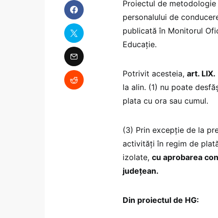
Proiectul de metodologie p
personalului de conducere
publicată în Monitorul Ofi
Educație.
Potrivit acesteia,
art. LIX.
la alin. (1) nu poate desf
plata cu ora sau cumul.
(3) Prin excepție de la pr
activități în regim de pla
izolate,
cu aprobarea cons
județean.
Din proiectul de HG: