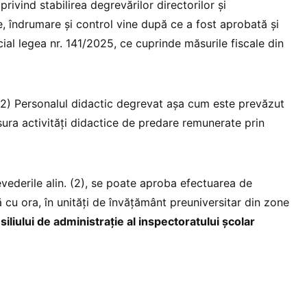
rivind stabilirea degrevărilor directorilor și
, îndrumare și control vine după ce a fost aprobată și
cial legea nr. 141/2025, ce cuprinde măsurile fiscale din
2) Personalul didactic degrevat așa cum este prevăzut
ășura activități didactice de predare remunerate prin
evederile alin. (2), se poate aproba efectuarea de
tă cu ora, în unități de învățământ preuniversitar din zone
iliului de administrație al inspectoratului școlar