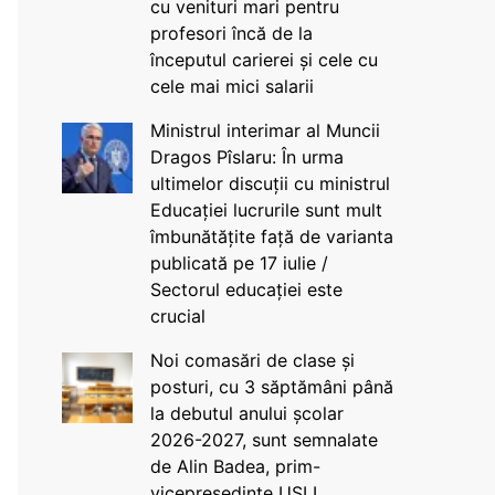
cu venituri mari pentru
profesori încă de la
începutul carierei și cele cu
cele mai mici salarii
Ministrul interimar al Muncii
Dragos Pîslaru: În urma
ultimelor discuții cu ministrul
Educației lucrurile sunt mult
îmbunătățite față de varianta
publicată pe 17 iulie /
Sectorul educației este
crucial
Noi comasări de clase și
posturi, cu 3 săptămâni până
la debutul anului școlar
2026-2027, sunt semnalate
de Alin Badea, prim-
vicepreședinte USLI