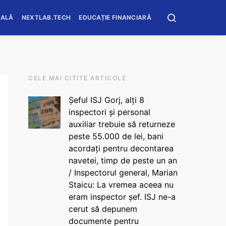
OALĂ
NEXTLAB.TECH
EDUCAȚIE FINANCIARĂ
CELE MAI CITITE ARTICOLE
Șeful ISJ Gorj, alți 8
inspectori și personal
auxiliar trebuie să returneze
peste 55.000 de lei, bani
acordați pentru decontarea
navetei, timp de peste un an
/ Inspectorul general, Marian
Staicu: La vremea aceea nu
eram inspector șef. ISJ ne-a
cerut să depunem
documente pentru