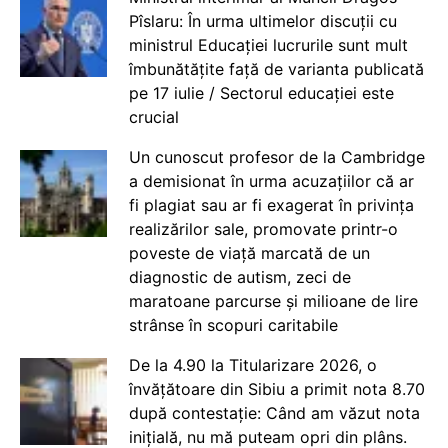
Pîslaru: În urma ultimelor discuții cu
ministrul Educației lucrurile sunt mult
îmbunătățite față de varianta publicată
pe 17 iulie / Sectorul educației este
crucial
Un cunoscut profesor de la Cambridge
a demisionat în urma acuzațiilor că ar
fi plagiat sau ar fi exagerat în privința
realizărilor sale, promovate printr-o
poveste de viață marcată de un
diagnostic de autism, zeci de
maratoane parcurse și milioane de lire
strânse în scopuri caritabile
De la 4.90 la Titularizare 2026, o
învățătoare din Sibiu a primit nota 8.70
după contestație: Când am văzut nota
inițială, nu mă puteam opri din plâns.