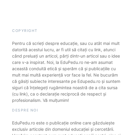
COPYRIGHT
Pentru că scrieți despre educație, sau cu atât mai mult
datorită acestui lucru, ar fi util să citați cu link, atunci
când preluați un articol, părți dintr-un articol sau o idee
care v-a inspirat. Noi, la EduPedu.ro ne-am asumat
această conduită etică și sperăm că și publicațiile cu
mult mai multă experiență vor face la fel. Ne bucurăm
că găsiți subiecte interesante pe Edupedu.ro și suntem
siguri că înțelegeți rugămintea noastră de a cita sursa
(cu link), ca o declarație reciprocă de respect și
profesionalism. Vă mulțumim!
DESPRE NOI
EduPedu.ro este o publicație online care găzduiește
exclusiv articole din domeniul educației și cercetării.