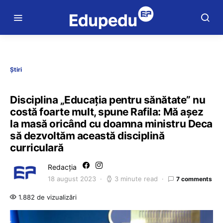
Știri
Disciplina „Educația pentru sănătate” nu
costă foarte mult, spune Rafila: Mă aşez
la masă oricând cu doamna ministru Deca
să dezvoltăm această disciplină
curriculară
Redacția
18 august 2023
3 minute read
7 comments
1.882 de vizualizări