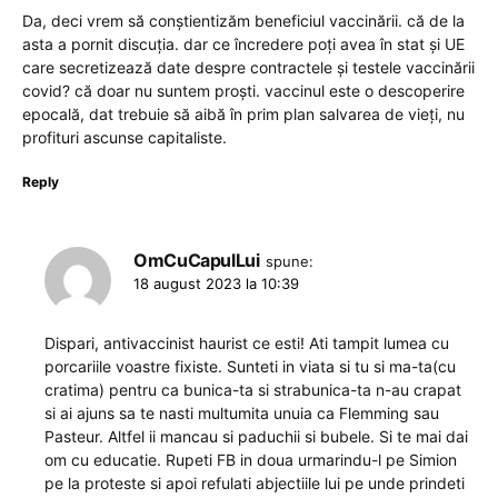
Da, deci vrem să conștientizăm beneficiul vaccinării. că de la
asta a pornit discuția. dar ce încredere poți avea în stat și UE
care secretizează date despre contractele și testele vaccinării
covid? că doar nu suntem proști. vaccinul este o descoperire
epocală, dat trebuie să aibă în prim plan salvarea de vieți, nu
profituri ascunse capitaliste.
Reply
OmCuCapulLui
spune:
18 august 2023 la 10:39
Dispari, antivaccinist haurist ce esti! Ati tampit lumea cu
porcariile voastre fixiste. Sunteti in viata si tu si ma-ta(cu
cratima) pentru ca bunica-ta si strabunica-ta n-au crapat
si ai ajuns sa te nasti multumita unuia ca Flemming sau
Pasteur. Altfel ii mancau si paduchii si bubele. Si te mai dai
om cu educatie. Rupeti FB in doua urmarindu-l pe Simion
pe la proteste si apoi refulati abjectiile lui pe unde prindeti