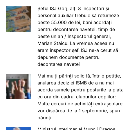
Șeful ISJ Gorj, alți 8 inspectori și
personal auxiliar trebuie să returneze
peste 55.000 de lei, bani acordați
pentru decontarea navetei, timp de
peste un an / Inspectorul general,
Marian Staicu: La vremea aceea nu
eram inspector șef. ISJ ne-a cerut să
depunem documente pentru
decontarea navetei
Mai mulți părinți solicită, într-o petiție,
anularea deciziei ISMB de a nu mai
acorda sumele pentru posturile la plata
cu ora din cadrul cluburilor copiilor:
Multe cercuri de activități extrașcolare
vor dispărea de la 1 septembrie, spun
părinții
Ministrul interimar al Muncii Dragos