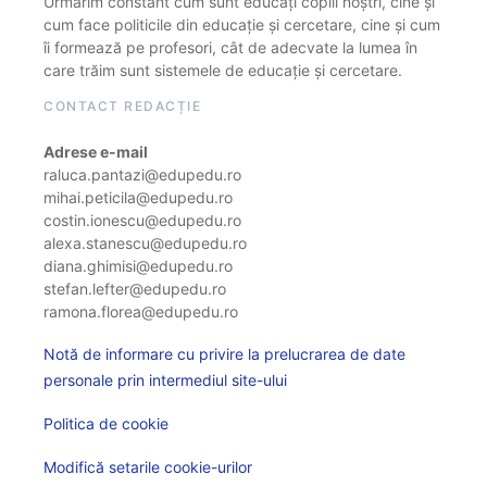
Urmărim constant cum sunt educați copiii noștri, cine și
cum face politicile din educație și cercetare, cine și cum
îi formează pe profesori, cât de adecvate la lumea în
care trăim sunt sistemele de educație și cercetare.
CONTACT REDACȚIE
Adrese e-mail
raluca.pantazi@edupedu.ro
mihai.peticila@edupedu.ro
costin.ionescu@edupedu.ro
alexa.stanescu@edupedu.ro
diana.ghimisi@edupedu.ro
stefan.lefter@edupedu.ro
ramona.florea@edupedu.ro
Notă de informare cu privire la prelucrarea de date
personale prin intermediul site-ului
Politica de cookie
Modifică setarile cookie-urilor