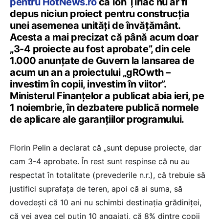
pentru HotNews.ro
că Ion Ţiriac nu ar fi
depus niciun proiect pentru construcţia
unei asemenea unităţi de învăţământ.
Acesta a mai precizat că până acum doar
„3-4 proiecte au fost aprobate”, din cele
1.000 anunţate de Guvern la lansarea de
acum un an a proiectului „gROwth –
investim în copii, investim în viitor”.
Ministerul Finanţelor a publicat abia ieri, pe
1 noiembrie, în dezbatere publică normele
de aplicare ale garanțiilor programului.
Florin Pelin a declarat că „sunt depuse proiecte, dar
cam 3-4 aprobate. În rest sunt respinse că nu au
respectat în totalitate (prevederile n.r.), că trebuie să
justifici suprafața de teren, apoi că ai suma, să
dovedești că 10 ani nu schimbi destinația grădiniței,
că vei avea cel puțin 10 angajați, că 8% dintre copii