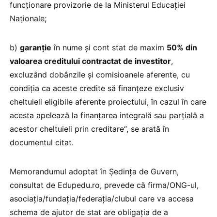
funcţionare provizorie de la Ministerul Educaţiei
Naţionale;
b)
garanţie
în nume şi cont stat de maxim
50% din
valoarea creditului contractat de investitor
,
excluzând dobânzile și comisioanele aferente, cu
condiţia ca aceste credite să finanţeze exclusiv
cheltuieli eligibile aferente proiectului, în cazul în care
acesta apelează la finanţarea integrală sau parţială a
acestor cheltuieli prin creditare“, se arată în
documentul citat.
Memorandumul adoptat în Ședința de Guvern,
consultat de Edupedu.ro, prevede că firma/ONG-ul,
asociația/fundația/federația/clubul care va accesa
schema de ajutor de stat are obligația de a