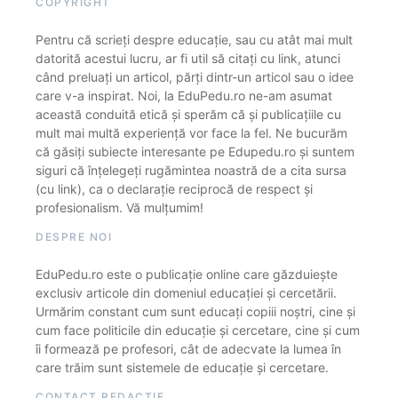
COPYRIGHT
Pentru că scrieți despre educație, sau cu atât mai mult
datorită acestui lucru, ar fi util să citați cu link, atunci
când preluați un articol, părți dintr-un articol sau o idee
care v-a inspirat. Noi, la EduPedu.ro ne-am asumat
această conduită etică și sperăm că și publicațiile cu
mult mai multă experiență vor face la fel. Ne bucurăm
că găsiți subiecte interesante pe Edupedu.ro și suntem
siguri că înțelegeți rugămintea noastră de a cita sursa
(cu link), ca o declarație reciprocă de respect și
profesionalism. Vă mulțumim!
DESPRE NOI
EduPedu.ro este o publicație online care găzduiește
exclusiv articole din domeniul educației și cercetării.
Urmărim constant cum sunt educați copiii noștri, cine și
cum face politicile din educație și cercetare, cine și cum
îi formează pe profesori, cât de adecvate la lumea în
care trăim sunt sistemele de educație și cercetare.
CONTACT REDACȚIE