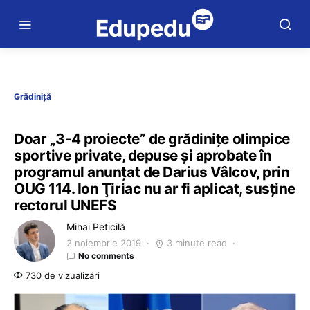
Grădiniță
Doar „3-4 proiecte” de grădiniţe olimpice
sportive private, depuse şi aprobate în
programul anunţat de Darius Vâlcov, prin
OUG 114. Ion Ţiriac nu ar fi aplicat, susţine
rectorul UNEFS
Mihai Peticilă
2 noiembrie 2019
3 minute read
No comments
730 de vizualizări