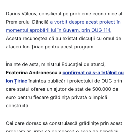
Darius Vâlcov, consilierul pe probleme economice al
Premierului Dăncilă
a vorbit despre acest proiect în
momentul aprobării lui în Guvern, prin OUG 114.
Acesta recunoştea că au existat discuţii cu omul de
afaceri Ion Ţiriac pentru acest program.
Înainte de asta, ministrul Educaţiei de atunci,
Ecaterina Andronescu a
confirmat că s-a întâlnit cu
Ion Țiriac
înaintea publicării proiectului de OUG prin
care statul oferea un ajutor de stat de 500.000 de
euro pentru fiecare grădiniță privată olimpică
construită.
Cei care doresc să construiască grădiniţe prin acest
program ar urma să primească o serie de beneficii.