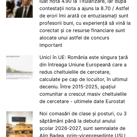
luat nota 4.90 la Titularizare, iar după
contestații nota a ajuns la 8.70 / Astfel
de erori îmi arată ce entuziasmați sunt
profesorii buni, cu experiență să vină la
corectat și ce resurse financiare sunt
alocate unui astfel de concurs
important
Unici în UE: România este singura țară
din întreaga Uniune Europeană care a
redus cheltuielile de cercetare,
calculate pe cap de locuitor, în ultimul
deceniu. Între 2015-2025, spațiul
comunitar a crescut masiv cheltuielile
de cercetare - ultimele date Eurostat
Noi comasări de clase și posturi, cu 3
săptămâni până la debutul anului
școlar 2026-2027, sunt semnalate de
Alin Badea, prim-vicepreședinte USLI