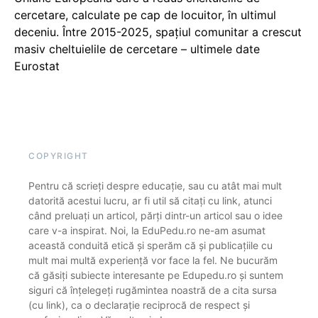
cercetare, calculate pe cap de locuitor, în ultimul
deceniu. Între 2015-2025, spațiul comunitar a crescut
masiv cheltuielile de cercetare – ultimele date
Eurostat
COPYRIGHT
Pentru că scrieți despre educație, sau cu atât mai mult
datorită acestui lucru, ar fi util să citați cu link, atunci
când preluați un articol, părți dintr-un articol sau o idee
care v-a inspirat. Noi, la EduPedu.ro ne-am asumat
această conduită etică și sperăm că și publicațiile cu
mult mai multă experiență vor face la fel. Ne bucurăm
că găsiți subiecte interesante pe Edupedu.ro și suntem
siguri că înțelegeți rugămintea noastră de a cita sursa
(cu link), ca o declarație reciprocă de respect și