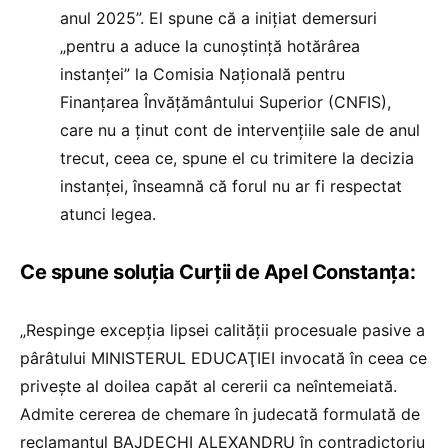
anul 2025”. El spune că a inițiat demersuri
„pentru a aduce la cunoștință hotărârea
instanței” la Comisia Națională pentru
Finanțarea Învățământului Superior (CNFIS),
care nu a ținut cont de intervențiile sale de anul
trecut, ceea ce, spune el cu trimitere la decizia
instanței, înseamnă că forul nu ar fi respectat
atunci legea.
Ce spune soluția Curții de Apel Constanța:
„Respinge excepţia lipsei calităţii procesuale pasive a
pârâtului MINISTERUL EDUCAŢIEI invocată în ceea ce
priveşte al doilea capăt al cererii ca neîntemeiată.
Admite cererea de chemare în judecată formulată de
reclamantul BAJDECHI ALEXANDRU în contradictoriu