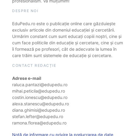
profesionalism. Vă mulțumim!
DESPRE NOI
EduPedu.ro este o publicație online care găzduiește
exclusiv articole din domeniul educației și cercetării.
Urmărim constant cum sunt educați copiii noștri, cine și
cum face politicile din educație și cercetare, cine și cum
îi formează pe profesori, cât de adecvate la lumea în
care trăim sunt sistemele de educație și cercetare.
CONTACT REDACȚIE
Adrese e-mail
raluca.pantazi@edupedu.ro
mihai.peticila@edupedu.ro
costin.ionescu@edupedu.ro
alexa.stanescu@edupedu.ro
diana.ghimisi@edupedu.ro
stefan.lefter@edupedu.ro
ramona.florea@edupedu.ro
Notă de informare cu privire la prelucrarea de date