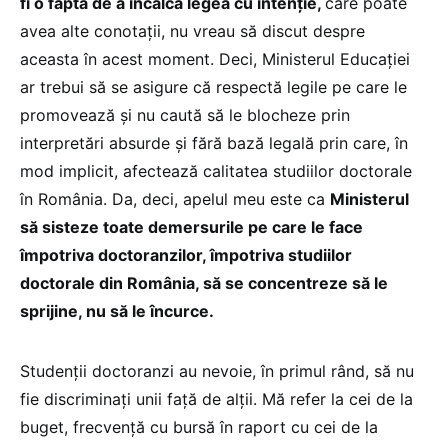
fi o faptă de a încălca legea cu intenție,
care poate
avea alte conotații, nu vreau să discut despre
aceasta în acest moment. Deci, Ministerul Educației
ar trebui să se asigure că respectă legile pe care le
promovează și nu caută să le blocheze prin
interpretări absurde și fără bază legală prin care, în
mod implicit, afectează calitatea studiilor doctorale
în România. Da, deci, apelul meu este ca
Ministerul
să sisteze toate demersurile pe care le face
împotriva doctoranzilor, împotriva studiilor
doctorale din România, să se concentreze să le
sprijine, nu să le încurce.
Studenții doctoranzi au nevoie, în primul rând, să nu
fie discriminați unii față de alții. Mă refer la cei de la
buget, frecvență cu bursă în raport cu cei de la