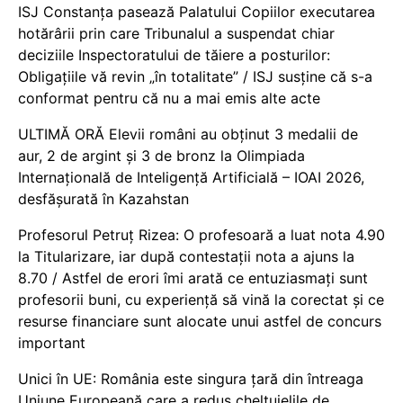
ISJ Constanța pasează Palatului Copiilor executarea
hotărârii prin care Tribunalul a suspendat chiar
deciziile Inspectoratului de tăiere a posturilor:
Obligațiile vă revin „în totalitate” / ISJ susține că s-a
conformat pentru că nu a mai emis alte acte
ULTIMĂ ORĂ Elevii români au obținut 3 medalii de
aur, 2 de argint și 3 de bronz la Olimpiada
Internațională de Inteligență Artificială – IOAI 2026,
desfășurată în Kazahstan
Profesorul Petruț Rizea: O profesoară a luat nota 4.90
la Titularizare, iar după contestații nota a ajuns la
8.70 / Astfel de erori îmi arată ce entuziasmați sunt
profesorii buni, cu experiență să vină la corectat și ce
resurse financiare sunt alocate unui astfel de concurs
important
Unici în UE: România este singura țară din întreaga
Uniune Europeană care a redus cheltuielile de