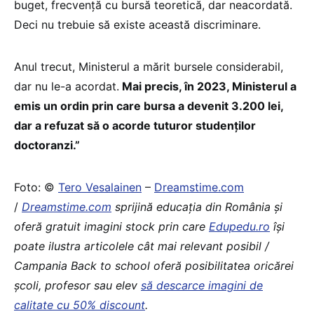
buget, frecvență cu bursă teoretică, dar neacordată.
Deci nu trebuie să existe această discriminare.
Anul trecut, Ministerul a mărit bursele considerabil,
dar nu le-a acordat.
Mai precis, în 2023, Ministerul a
emis un ordin prin care bursa a devenit 3.200 lei,
dar a refuzat să o acorde tuturor studenților
doctoranzi.”
Foto: ©
Tero Vesalainen
–
Dreamstime.com
/
Dreamstime.com
sprijină educaţia din România şi
oferă gratuit imagini stock prin care
Edupedu.ro
îşi
poate ilustra articolele cât mai relevant posibil /
Campania Back to school oferă posibilitatea oricărei
școli, profesor sau elev
să descarce imagini de
calitate cu 50% discount
.