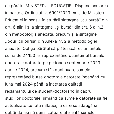
cu pârâtul MINISTERUL EDUCAŢIEI. Dispune anularea
în parte a Ordinului nr. 6901/2023 emis de Ministerul
Educaţiei în sensul înlăturării sintagmei „cu bursă” din
art. 6 alin.1 şi a sintagmei „şi bursă” din art. 6 alin.2
din metodologia anexată, precum şi a sintagmei
„locuri cu bursă” din Anexa nr. 2 a metodologiei
anexate. Obligă pârâtul să plătească reclamantului
suma de 24.150 lei reprezentând cuantumul burselor
doctorale datorate pe perioada septembrie 2023-
aprilie 2024, precum şi în continuare sumele
reprezentând burse doctorale datorate începând cu
luna mai 2024 până la încetarea calităţii
reclamantului de student-doctorand în cadrul
studiilor doctorale, urmând ca sumele datorate să fie
actualizate cu rata inflaţiei, la care se adaugă şi
dobânda legală penalizatoare aferentă sumelor