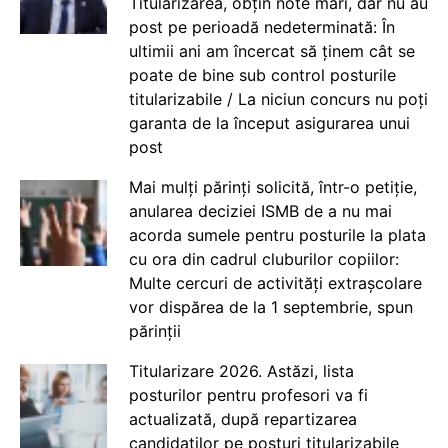
Titularizarea, obțin note mari, dar nu au
post pe perioadă nedeterminată: În
ultimii ani am încercat să ținem cât se
poate de bine sub control posturile
titularizabile / La niciun concurs nu poți
garanta de la început asigurarea unui
post
Mai mulți părinți solicită, într-o petiție,
anularea deciziei ISMB de a nu mai
acorda sumele pentru posturile la plata
cu ora din cadrul cluburilor copiilor:
Multe cercuri de activități extrașcolare
vor dispărea de la 1 septembrie, spun
părinții
Titularizare 2026. Astăzi, lista
posturilor pentru profesori va fi
actualizată, după repartizarea
candidaților pe posturi titularizabile