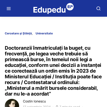
Cercetare și Știință
Universitate
Doctoranzii înmatriculați la buget, cu
frecvență, pe legea veche trebuie să
primească burse, în temeiul noii legi a
educației, conform unei decizii a instanței
ce corectează un ordin emis în 2023 de
Ministerul Educației / Instituția poate face
recurs / Contestatarul ordinului:
„Ministerul a mărit bursele considerabil,
dar nu le-a acordat”
Costin Ionescu
17 octombrie 2024
7 minute read