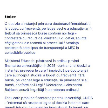
Similare
O decizie a instanței prin care doctoranzii înmatriculați
la buget, cu frecvență, pe legea veche a educației ar fi
trebuit să primească burse conform noii legi –
contestată cu recurs de Ministerul Educației, anunță
câștigătorul din toamnă al procesului / Sentința
contestată nota lipsa de transparență a MEC în
consultările publice
Ministerul Educației păstrează în ordinul privind
finanțarea universităților în 2025, contrar unei decizii a
instanței, prevederile care îi împiedică pe doctoranzii
care au început studiile la buget cu frecvență, fără
bursă, pe vechea lege a educației să primească și ei
bursă, conform noii Legi / Doctorandul Alexandru
Bajdechi acuză ilegalități în aprobarea ordinului
Forul care propune finanțarea pentru universități, CNFIS
– îndemnat să respecte legea și decizia instanței care
permit tuturor doctoranzilor înmatriculați la buget, cu