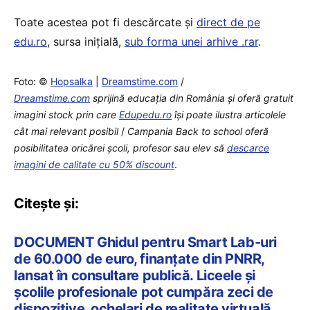
Toate acestea pot fi descărcate și
direct de pe
edu.ro
, sursa inițială,
sub forma unei arhive .rar
.
Foto: ©
Hopsalka
|
Dreamstime.com
/
Dreamstime.com
sprijină educaţia din România şi oferă gratuit
imagini stock prin care
Edupedu.ro
îşi poate ilustra articolele
cât mai relevant posibil
/
Campania Back to school oferă
posibilitatea oricărei școli, profesor sau elev să
descarce
imagini de calitate cu 50% discount
.
Citește și:
DOCUMENT Ghidul pentru Smart Lab-uri
de 60.000 de euro, finanțate din PNRR,
lansat în consultare publică. Liceele și
școlile profesionale pot cumpăra zeci de
dispozitive, ochelari de realitate virtuală,