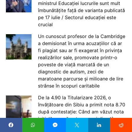
ministrul Educației lucrurile sunt mult
îmbunătățite față de varianta publicată
pe 17 iulie / Sectorul educației este
crucial
Un cunoscut profesor de la Cambridge
a demisionat în urma acuzațiilor că ar
fi plagiat sau ar fi exagerat în privința
realizărilor sale, promovate printr-o
poveste de viață marcată de un
diagnostic de autism, zeci de
maratoane parcurse și milioane de lire
strânse în scopuri caritabile
De la 4.90 la Titularizare 2026, o
învățătoare din Sibiu a primit nota 8.70
după contestație: Când am văzut nota
inițială, nu mă puteam opri din plâns.
Mi-am dat seama că lucrarea mea nu a