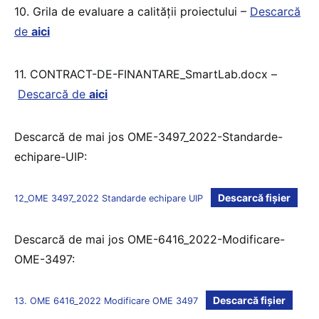
10. Grila de evaluare a calității proiectului –
Descarcă
de
aici
11. CONTRACT-DE-FINANTARE_SmartLab.docx –
Descarcă de
aici
Descarcă de mai jos OME-3497_2022-Standarde-
echipare-UIP:
Descarcă fișier
12_OME 3497_2022 Standarde echipare UIP
Descarcă de mai jos OME-6416_2022-Modificare-
OME-3497:
Descarcă fișier
13. OME 6416_2022 Modificare OME 3497