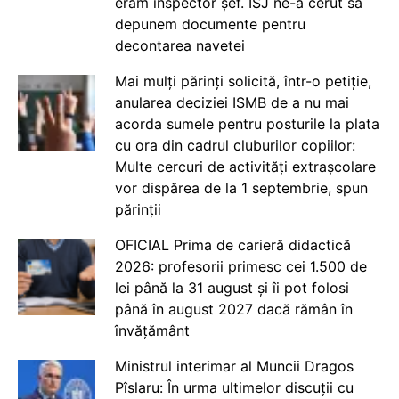
eram inspector șef. ISJ ne-a cerut să
depunem documente pentru
decontarea navetei
Mai mulți părinți solicită, într-o petiție,
anularea deciziei ISMB de a nu mai
acorda sumele pentru posturile la plata
cu ora din cadrul cluburilor copiilor:
Multe cercuri de activități extrașcolare
vor dispărea de la 1 septembrie, spun
părinții
OFICIAL Prima de carieră didactică
2026: profesorii primesc cei 1.500 de
lei până la 31 august și îi pot folosi
până în august 2027 dacă rămân în
învățământ
Ministrul interimar al Muncii Dragos
Pîslaru: În urma ultimelor discuții cu