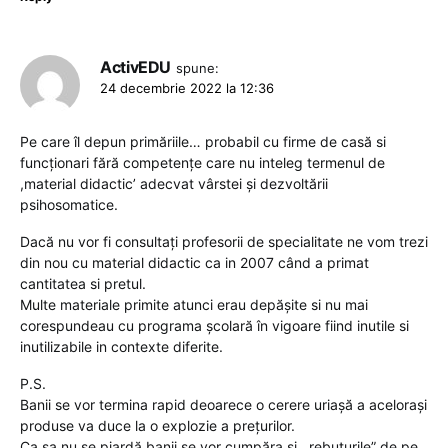
ActivEDU
spune:
24 decembrie 2022 la 12:36
Pe care îl depun primăriile… probabil cu firme de casă si
funcționari fără competențe care nu inteleg termenul de
,material didactic’ adecvat vârstei și dezvoltării
psihosomatice.
Dacă nu vor fi consultați profesorii de specialitate ne vom trezi
din nou cu material didactic ca in 2007 când a primat
cantitatea si pretul.
Multe materiale primite atunci erau depășite si nu mai
corespundeau cu programa școlară în vigoare fiind inutile si
inutilizabile in contexte diferite.
P.S.
Banii se vor termina rapid deoarece o cerere uriașă a acelorași
produse va duce la o explozie a prețurilor.
Ca sa nu se piardă banii se vor cumpăra si ,,rebuturile” de pe