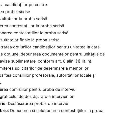
ea candidaților pe centre
ea probei scrise
ezultatelor la proba scrisă
erea contestațiilor la proba scrisă
ionarea contestațiilor la proba scrisă
ezultatelor finale la proba scrisă
istrarea opțiunilor candidaților pentru unitatea la care
 de opțiune, depunerea documentelor pentru unitățile de
ize suplimentare, conform art. 8 alin. (1) lit. n).
smiterea solicitărilor de desemnare a membrilor
partea consiliilor profesorale, autorităților locale și
.
uirea comisiilor pentru proba de interviu
graficului de desfășurare a interviurilor
rie
: Desfășurarea probei de interviu
brie
: Depunerea și soluționarea contestațiilor la proba