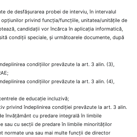
te de desfășurarea probei de interviu, în intervalul
opțiunilor privind funcția/funcțiile, unitatea/unitățile de
ează, candidații vor încărca în aplicația informatică,
sită condiții speciale, și următoarele documente, după
deplinirea condițiilor prevăzute la art. 3 alin. (3),
AE;
deplinirea condițiilor prevăzute la art. 3 alin. (4),
centrele de educație incluzivă;
iv privind îndeplinirea condiției prevăzute la art. 3 alin.
 de învățământ cu predare integrală în limbile
le sau cu secții de predare în limbile minorităților
unt normate una sau mai multe funcții de director