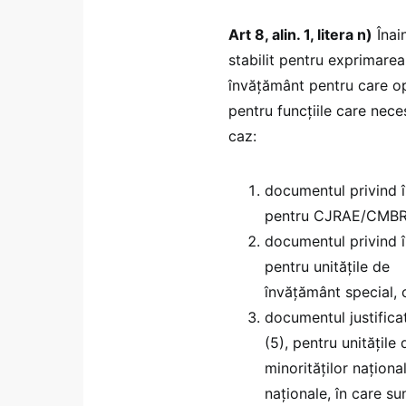
Art 8, alin. 1, litera n)
Înain
stabilit pentru exprimarea 
învățământ pentru care opt
pentru funcțiile care nece
caz:
documentul privind în
pentru CJRAE/CMBR
documentul privind în
pentru unitățile de
învățământ special, 
documentul justificat
(5), pentru unitățile
minorităților naționa
naționale, în care s