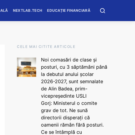
OALĂ
NEXTLAB.TECH
EDUCAȚIE FINANCIARĂ
CELE MAI CITITE ARTICOLE
Noi comasări de clase și
posturi, cu 3 săptămâni până
la debutul anului școlar
2026-2027, sunt semnalate
de Alin Badea, prim-
vicepreședinte USLI
Gorj: Ministerul o comite
grav de tot. Ne sună
directorii disperați că
oamenii rămân fără posturi.
Ce se întâmplă cu