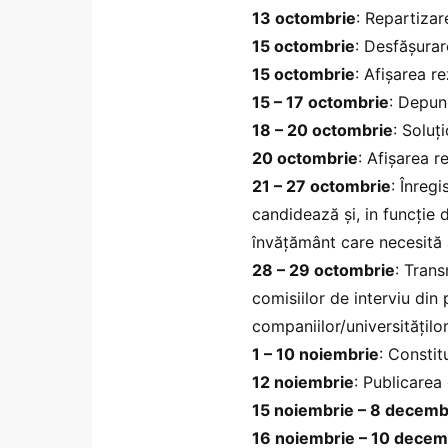
13 octombrie
: Repartizar
15 octombrie
: Desfășurar
15 octombrie
: Afișarea r
15 – 17 octombrie
: Depun
18 – 20 octombrie
: Soluț
20 octombrie
: Afișarea r
21 – 27 octombrie
: Înreg
candidează și, in funcție
învățământ care necesită av
28 – 29 octombrie
: Tran
comisiilor de interviu din 
companiilor/universităților
1 – 10 noiembrie
: Constit
12 noiembrie
: Publicarea 
15 noiembrie – 8 decemb
16 noiembrie – 10 decem