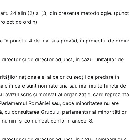
art. 24 alin (2) și (3) din prezenta metodologie. (punct
proiect de ordin)
 în punctul 4 de mai sus prevăd, în proiectul de ordin:
 director și de director adjunct, în cazul unităților de
ităților naționale și al celor cu secții de predare în
onale în care sunt normate una sau mai multe funcții de
u avizul scris și motivat al organizaţiei care reprezintă
 Parlamentul României sau, dacă minoritatea nu are
, cu consultarea Grupului parlamentar al minorităţilor
a numirii și comunicat conform anexei 8.
 director și de director adjunct, în cazul seminariilor și