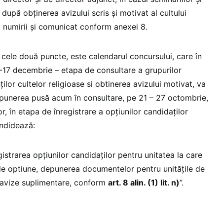
 după obținerea avizului scris și motivat al cultului
a numirii și comunicat conform anexei 8.
 cele două puncte, este calendarul concursului, care în
4-17 decembrie – etapa de consultare a grupurilor
lor cultelor religioase si obtinerea avizului motivat, va
punerea pusă acum în consultare, pe 21 – 27 octombrie,
r, în etapa de înregistrare a opțiunilor candidaților
andidează:
gistrarea opțiunilor candidaților pentru unitatea la care
 de optiune, depunerea documentelor pentru unitățile de
 avize suplimentare, conform
art. 8 alin. (1) lit. n)
”.