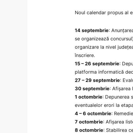
Noul calendar propus al e
14 septembrie
: Anunțare
se organizează concursul).
organizare la nivel județ
înscriere.
15 – 26 septembrie
: Depu
platforma informatică ded
27 – 29 septembrie
: Eva
30 septembrie
: Afișarea 
1 octombrie
: Depunerea s
eventualelor erori la etap
4 – 6 octombrie
: Remedie
7 octombrie
: Afișarea lis
8 octombrie
: Stabilirea 