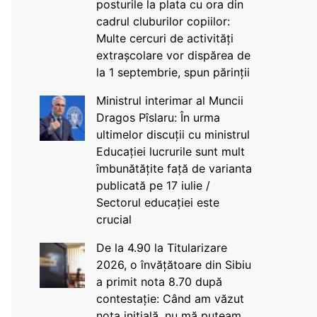
posturile la plata cu ora din
cadrul cluburilor copiilor:
Multe cercuri de activități
extrașcolare vor dispărea de
la 1 septembrie, spun părinții
Ministrul interimar al Muncii
Dragos Pîslaru: În urma
ultimelor discuții cu ministrul
Educației lucrurile sunt mult
îmbunătățite față de varianta
publicată pe 17 iulie /
Sectorul educației este
crucial
De la 4.90 la Titularizare
2026, o învățătoare din Sibiu
a primit nota 8.70 după
contestație: Când am văzut
nota inițială, nu mă puteam