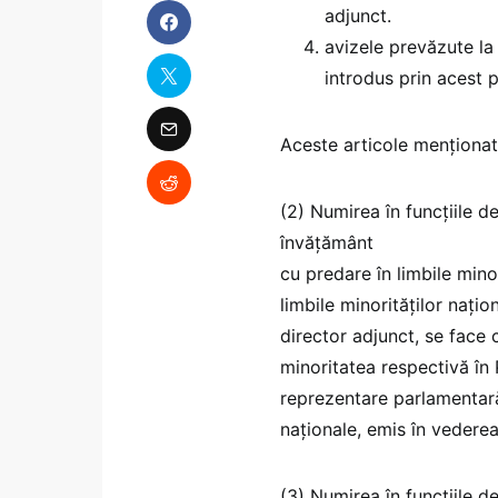
adjunct.
avizele prevăzute la 
introdus prin acest 
Aceste articole menționate
(2) Numirea în funcțiile de
învățământ
cu predare în limbile minor
limbile minorităților nați
director adjunct, se face c
minoritatea respectivă în
reprezentare parlamentară
naţionale, emis în vedere
(3) Numirea în funcțiile de