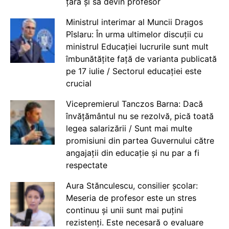
țară și să devin profesor
Ministrul interimar al Muncii Dragos
Pîslaru: În urma ultimelor discuții cu
ministrul Educației lucrurile sunt mult
îmbunătățite față de varianta publicată
pe 17 iulie / Sectorul educației este
crucial
Vicepremierul Tanczos Barna: Dacă
învățământul nu se rezolvă, pică toată
legea salarizării / Sunt mai multe
promisiuni din partea Guvernului către
angajații din educație și nu par a fi
respectate
Aura Stănculescu, consilier școlar:
Meseria de profesor este un stres
continuu și unii sunt mai puțini
rezistenți. Este necesară o evaluare