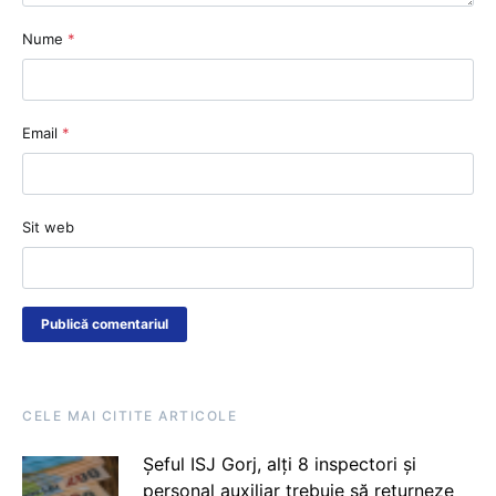
Nume
*
Email
*
Sit web
CELE MAI CITITE ARTICOLE
Șeful ISJ Gorj, alți 8 inspectori și
personal auxiliar trebuie să returneze