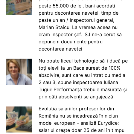
peste 55.000 de lei, bani acordați
pentru decontarea navetei, timp de
peste un an / Inspectorul general,
Marian Staicu: La vremea aceea nu
eram inspector șef. ISJ ne-a cerut să
depunem documente pentru
decontarea navetei
Nu poate liceul tehnologic să-i ducă pe
toți elevii la un Bacalaureat de 100%
absolvire, sunt care au intrat cu media
2 sau 3, spune inspectoarea Iuliana
Țugui: Performanța trebuie măsurată și
prin câți absolvenți se angajează
Evoluția salariilor profesorilor din
România nu se încadrează în niciun
model european - analiză Eurydice:
salariul crește doar 25 de ani în timpul