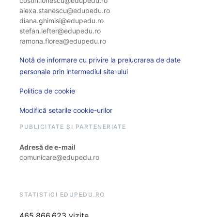
costin.ionescu@edupedu.ro
alexa.stanescu@edupedu.ro
diana.ghimisi@edupedu.ro
stefan.lefter@edupedu.ro
ramona.florea@edupedu.ro
Notă de informare cu privire la prelucrarea de date
personale prin intermediul site-ului
Politica de cookie
Modifică setarile cookie-urilor
PUBLICITATE ȘI PARTENERIATE
Adresă de e-mail
comunicare@edupedu.ro
STATISTICI EDUPEDU.RO
465.866.623 vizite