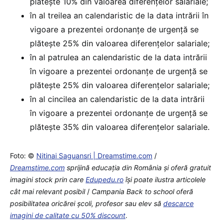
plătește 10% din valoarea diferențelor salariale;
în al treilea an calendaristic de la data intrării în
vigoare a prezentei ordonanțe de urgență se
plătește 25% din valoarea diferențelor salariale;
în al patrulea an calendaristic de la data intrării
în vigoare a prezentei ordonanțe de urgență se
plătește 25% din valoarea diferențelor salariale;
în al cincilea an calendaristic de la data intrării
în vigoare a prezentei ordonanțe de urgență se
plătește 35% din valoarea diferențelor salariale.
Foto: ©
Nitinai Saguansri | Dreamstime.com
/
Dreamstime.com
sprijină educaţia din România şi oferă gratuit
imagini stock prin care
Edupedu.ro
îşi poate ilustra articolele
cât mai relevant posibil
/
Campania Back to school oferă
posibilitatea oricărei școli, profesor sau elev să
descarce
imagini de calitate cu 50% discount
.