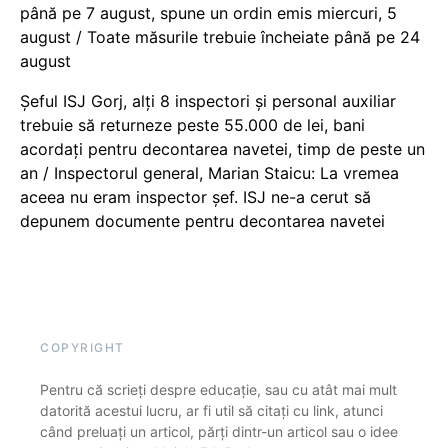
până pe 7 august, spune un ordin emis miercuri, 5
august / Toate măsurile trebuie încheiate până pe 24
august
Șeful ISJ Gorj, alți 8 inspectori și personal auxiliar
trebuie să returneze peste 55.000 de lei, bani
acordați pentru decontarea navetei, timp de peste un
an / Inspectorul general, Marian Staicu: La vremea
aceea nu eram inspector șef. ISJ ne-a cerut să
depunem documente pentru decontarea navetei
COPYRIGHT
Pentru că scrieți despre educație, sau cu atât mai mult
datorită acestui lucru, ar fi util să citați cu link, atunci
când preluați un articol, părți dintr-un articol sau o idee