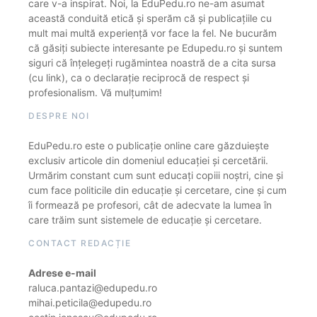
care v-a inspirat. Noi, la EduPedu.ro ne-am asumat
această conduită etică și sperăm că și publicațiile cu
mult mai multă experiență vor face la fel. Ne bucurăm
că găsiți subiecte interesante pe Edupedu.ro și suntem
siguri că înțelegeți rugămintea noastră de a cita sursa
(cu link), ca o declarație reciprocă de respect și
profesionalism. Vă mulțumim!
DESPRE NOI
EduPedu.ro este o publicație online care găzduiește
exclusiv articole din domeniul educației și cercetării.
Urmărim constant cum sunt educați copiii noștri, cine și
cum face politicile din educație și cercetare, cine și cum
îi formează pe profesori, cât de adecvate la lumea în
care trăim sunt sistemele de educație și cercetare.
CONTACT REDACȚIE
Adrese e-mail
raluca.pantazi@edupedu.ro
mihai.peticila@edupedu.ro